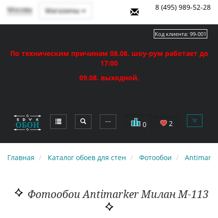
8 (495) 989-52-28
Москва
Магазины
Код клиента:
99-001
По техническим причинам 08.08. шоу-рум работает до
17:00
09.08. выходной.
⋯
2
0
Главная
Каталог обоев для стен
Фотообои
Antimarke
Фотообои Antimarker Милан M-113