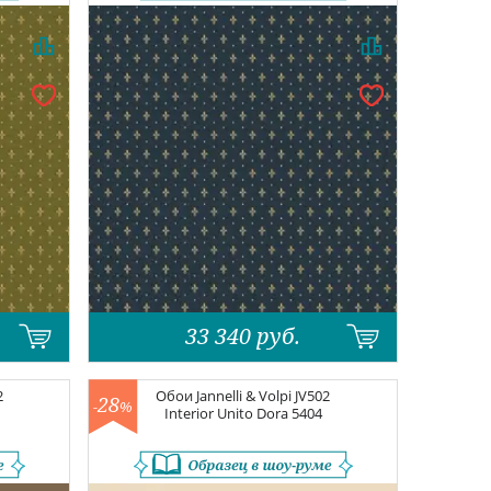
33 340
руб.
2
Обои
Jannelli & Volpi JV502
28
-
%
Interior
Unito Dora 5404