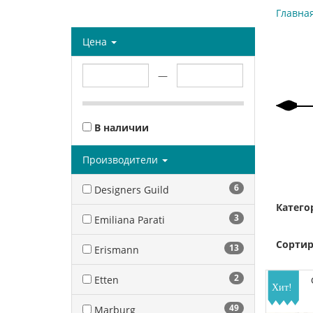
Главна
Цена
—
В наличии
Производители
6
Designers Guild
Катего
3
Emiliana Parati
Сортир
13
Erismann
2
Etten
49
Marburg