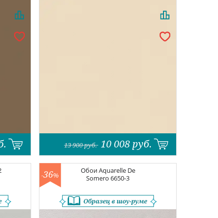
б.
10 008
руб.
13 900
руб.
2
Обои
Aquarelle De
36
-
%
Somero
6650-3