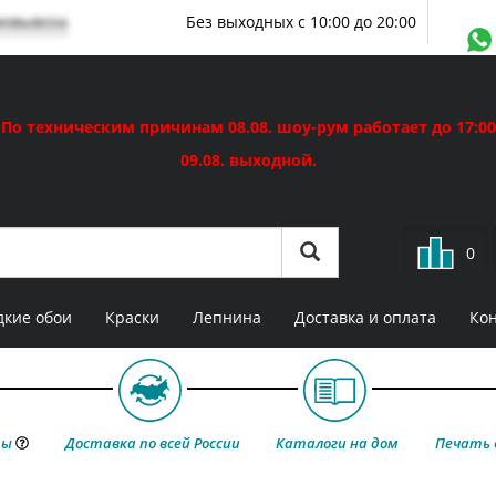
мовывоза
Без выходных с 10:00 до 20:00
По техническим причинам 08.08. шоу-рум работает до 17:00
09.08. выходной.
0
кие обои
Краски
Лепнина
Доставка и оплата
Ко
ты
Доставка по всей России
Каталоги на дом
Печать 