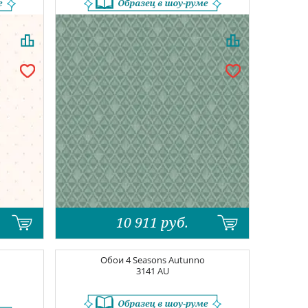
10 911
руб.
V
Обои
4 Seasons Autunno
3141 AU