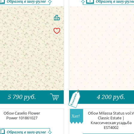
5 790
руб.
4 200
руб.
В наличии
Обои
Caselio Flower
Обои
Milassa Status vol.
Power
101861027
Classic Estate |
Классическая усадьба
EST4002