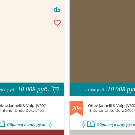
10 008
руб.
10 008
ру
 900
руб.
13 900
руб.
Обои
Jannelli & Volpi JV502
Обои
Jannelli & Volpi JV50
20
-
%
Interior
Unito Dora 5405
Interior
Unito Dora 5406