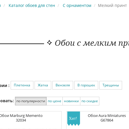
я
Каталог обоев для стен
С орнаментом
Мелкий принт
Обои с мелким п
Плетенка
Жатка
Вензеля
В горошек
Трещины
рии :
овать:
по популярности
по цене
новинки
по скидке
Обои
Marburg Memento
Обои
Aura Miniatures
32034
G67864