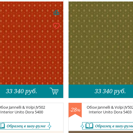
33 340
руб.
33 340
руб.
Обои
Jannelli & Volpi JV502
Обои
Jannelli & Volpi JV50
28
-
%
Interior
Unito Dora 5400
Interior
Unito Dora 5403