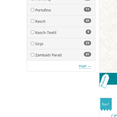
11
Portofino
45
Rasch
9
Rasch-Textil
23
Sirpi
41
Zambaiti Parati
еще →
В наличии