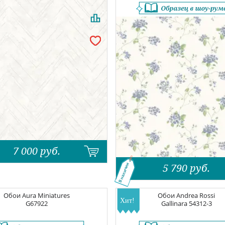
7 000
руб.
5 790
руб.
В наличии
Обои
Aura Miniatures
Обои
Andrea Rossi
G67922
Gallinara
54312-3