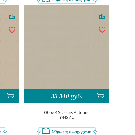
33 340
руб.
Обои
4 Seasons Autunno
3445 AU