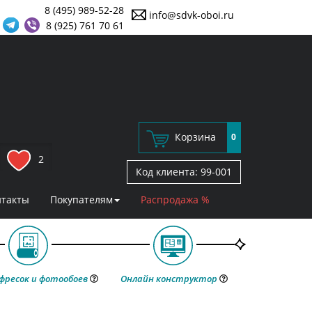
8 (495) 989-52-28
info@sdvk-oboi.ru
8 (925) 761 70 61
Корзина
0
2
Код клиента:
99-001
нтакты
Покупателям
Распродажа %
фресок и фотообоев
Онлайн конструктор