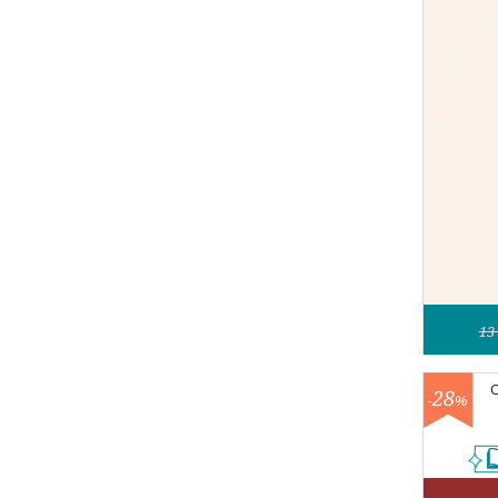
13
28
-
%