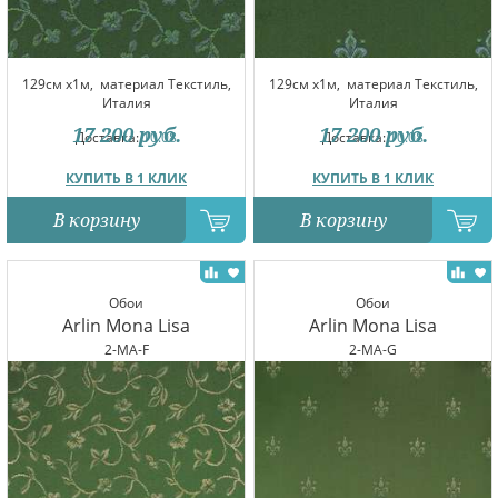
129см x1м,
материал Текстиль,
129см x1м,
материал Текстиль,
Италия
Италия
17 200
руб.
17 200
руб.
Доставка:
10.08
Доставка:
10.08
КУПИТЬ В 1 КЛИК
КУПИТЬ В 1 КЛИК
В корзину
В корзину
Обои
Обои
Arlin Mona Lisa
Arlin Mona Lisa
2-MA-F
2-MA-G