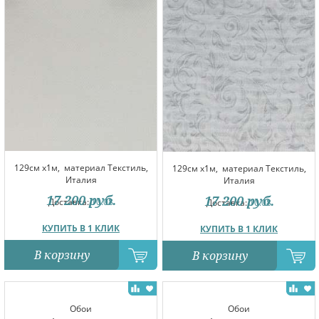
129см x1м,
материал Текстиль,
129см x1м,
материал Текстиль,
Италия
Италия
17 200
руб.
17 200
руб.
Доставка:
10.08
Доставка:
10.08
КУПИТЬ В 1 КЛИК
КУПИТЬ В 1 КЛИК
В корзину
В корзину
Обои
Обои