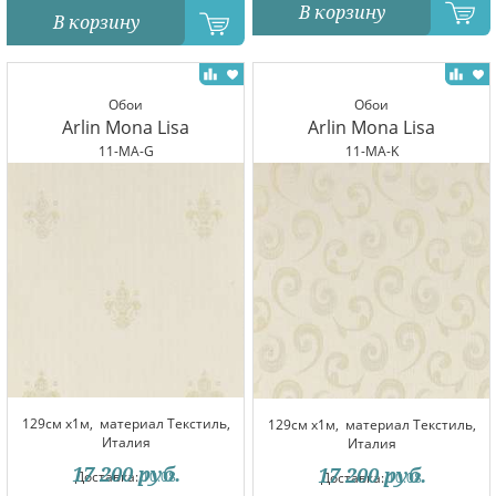
В корзину
В корзину
Обои
Обои
Arlin Mona Lisa
Arlin Mona Lisa
11-MA-G
11-MA-K
129см x1м,
материал Текстиль,
129см x1м,
материал Текстиль,
Италия
Италия
17 200
руб.
17 200
руб.
Доставка:
10.08
Доставка:
10.08