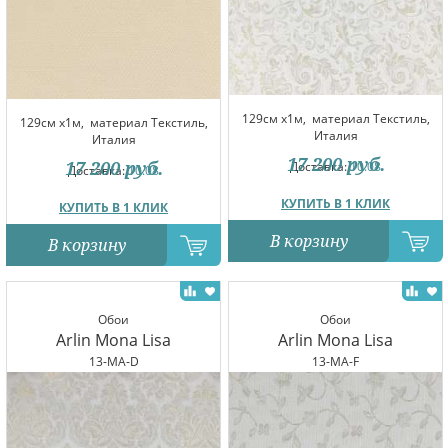
129см x1м,
материал Текстиль,
129см x1м,
материал Текстиль,
Италия
Италия
17 200
руб.
17 200
руб.
Доставка:
10.08
Доставка:
10.08
КУПИТЬ В 1 КЛИК
КУПИТЬ В 1 КЛИК
В корзину
В корзину
Обои
Обои
Arlin Mona Lisa
Arlin Mona Lisa
13-MA-D
13-MA-F