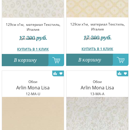
129см x1м,
материал Текстиль,
129см x1м,
материал Текстиль,
Италия
Италия
17 200
руб.
17 200
руб.
Доставка:
10.08
Доставка:
10.08
КУПИТЬ В 1 КЛИК
КУПИТЬ В 1 КЛИК
В корзину
В корзину
Обои
Обои
Arlin Mona Lisa
Arlin Mona Lisa
12-MA-U
13-MA-A