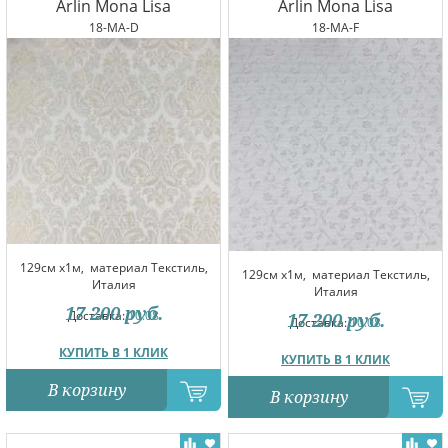
Arlin Mona Lisa
Arlin Mona Lisa
18-MA-D
18-MA-F
129см x1м,
материал Текстиль,
129см x1м,
материал Текстиль,
Италия
Италия
17 200
руб.
Доставка:
10.08
17 200
руб.
Доставка:
10.08
КУПИТЬ В 1 КЛИК
КУПИТЬ В 1 КЛИК
В корзину
В корзину