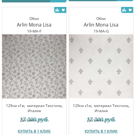
Обои
Обои
Arlin Mona Lisa
Arlin Mona Lisa
19-MA-F
19-MA-G
129см x1м,
материал Текстиль,
129см x1м,
материал Текстиль,
Италия
Италия
17 200
руб.
17 200
руб.
Доставка:
10.08
Доставка:
10.08
КУПИТЬ В 1 КЛИК
КУПИТЬ В 1 КЛИК