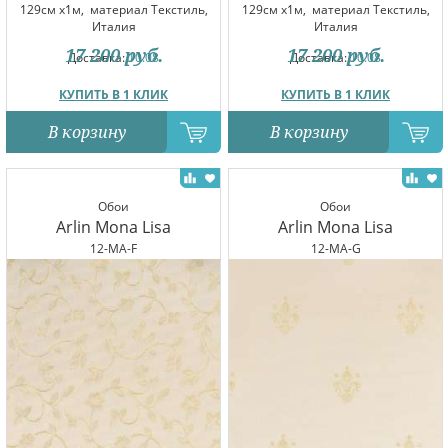
129см x1м,
материал Текстиль,
129см x1м,
материал Текстиль,
Италия
Италия
17 200
руб.
17 200
руб.
Доставка:
10.08
Доставка:
10.08
КУПИТЬ В 1 КЛИК
КУПИТЬ В 1 КЛИК
В корзину
В корзину
Обои
Обои
Arlin Mona Lisa
Arlin Mona Lisa
12-MA-F
12-MA-G