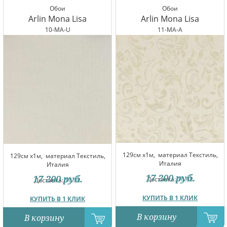
Обои
Обои
Arlin Mona Lisa
Arlin Mona Lisa
10-MA-U
11-MA-A
129см x1м,
материал Текстиль,
129см x1м,
материал Текстиль,
Италия
Италия
17 200
руб.
17 200
руб.
Доставка:
10.08
Доставка:
10.08
КУПИТЬ В 1 КЛИК
КУПИТЬ В 1 КЛИК
В корзину
В корзину