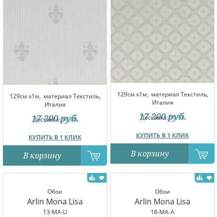
129см x1м,
материал Текстиль,
129см x1м,
материал Текстиль,
Италия
Италия
17 200
руб.
17 200
руб.
Доставка:
10.08
Доставка:
10.08
КУПИТЬ В 1 КЛИК
КУПИТЬ В 1 КЛИК
В корзину
В корзину
Обои
Обои
Arlin Mona Lisa
Arlin Mona Lisa
13-MA-U
18-MA-A