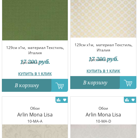
129см x1м,
материал Текстиль,
129см x1м,
материал Текстиль,
Италия
Италия
17 200
руб.
Доставка:
10.08
17 200
руб.
Доставка:
10.08
КУПИТЬ В 1 КЛИК
КУПИТЬ В 1 КЛИК
В корзину
В корзину
Обои
Обои
Arlin Mona Lisa
Arlin Mona Lisa
10-MA-A
10-MA-D