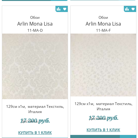
Обои
Обои
Arlin Mona Lisa
Arlin Mona Lisa
11-MA-D
11-MA-F
129см x1м,
материал Текстиль,
129см x1м,
материал Текстиль,
Италия
Италия
17 200
руб.
Доставка:
10.08
17 200
руб.
Доставка:
10.08
КУПИТЬ В 1 КЛИК
КУПИТЬ В 1 КЛИК