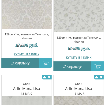
129см x1м,
материал Текстиль,
129см x1м,
материал Текстиль,
Италия
Италия
17 200
руб.
Доставка:
10.08
17 200
руб.
Доставка:
10.08
КУПИТЬ В 1 КЛИК
КУПИТЬ В 1 КЛИК
В корзину
В корзину
Обои
Обои
Arlin Mona Lisa
Arlin Mona Lisa
13-MA-G
13-MA-R