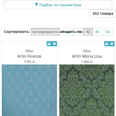
Подбор по параметрам
552 товара
Сортировать:
Выводить по:
по популярности
по цене
новинки
42
по скидке
84
126
Обои
Обои
Arlin Firenze
Arlin Mona Lisa
7-FEL-G
1-MA-D