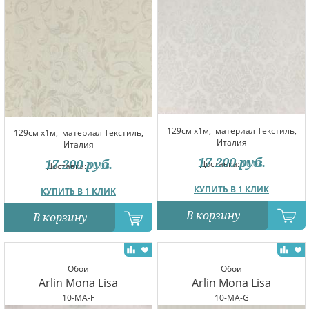
129см x1м,
материал Текстиль,
129см x1м,
материал Текстиль,
Италия
Италия
17 200
руб.
17 200
руб.
Доставка:
10.08
Доставка:
10.08
КУПИТЬ В 1 КЛИК
КУПИТЬ В 1 КЛИК
В корзину
В корзину
Обои
Обои
Arlin Mona Lisa
Arlin Mona Lisa
10-MA-F
10-MA-G