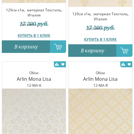
129см x1м,
материал Текстиль,
129см x1м,
материал Текстиль,
Италия
Италия
17 200
руб.
Доставка:
10.08
17 200
руб.
Доставка:
10.08
КУПИТЬ В 1 КЛИК
КУПИТЬ В 1 КЛИК
В корзину
В корзину
Обои
Обои
Arlin Mona Lisa
Arlin Mona Lisa
12-MA-K
12-MA-R