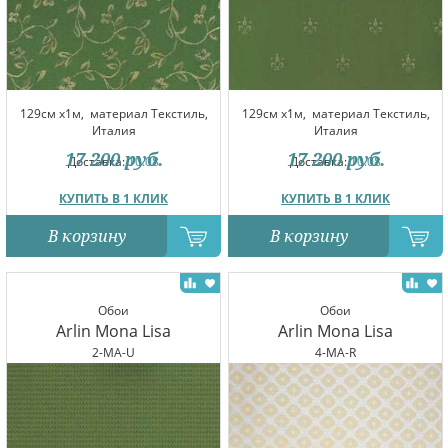
129см x1м,
материал Текстиль,
129см x1м,
материал Текстиль,
Италия
Италия
17 200
руб.
17 200
руб.
Доставка:
10.08
Доставка:
10.08
КУПИТЬ В 1 КЛИК
КУПИТЬ В 1 КЛИК
В корзину
В корзину
Обои
Обои
Arlin Mona Lisa
Arlin Mona Lisa
2-MA-U
4-MA-R