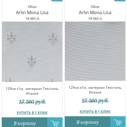
Обои
Обои
Arlin Mona Lisa
Arlin Mona Lisa
18-MA-G
18-MA-U
129см x1м,
материал Текстиль,
129см x1м,
материал Текстиль,
Италия
Италия
17 200
руб.
17 200
руб.
Доставка:
10.08
Доставка:
10.08
КУПИТЬ В 1 КЛИК
КУПИТЬ В 1 КЛИК
В корзину
В корзину