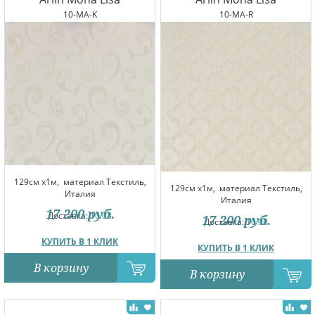
10-MA-K
10-MA-R
129см x1м,
материал Текстиль,
129см x1м,
материал Текстиль,
Италия
Италия
17 200
руб.
Доставка:
10.08
17 200
руб.
Доставка:
10.08
КУПИТЬ В 1 КЛИК
КУПИТЬ В 1 КЛИК
В корзину
В корзину