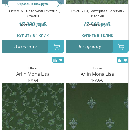
Образец в шоу-руме
109см x1м,
материал Текстиль,
129см x1м,
материал Текстиль,
Италия
Италия
17 300
руб.
17 200
руб.
Доставка:
10.08
Доставка:
10.08
КУПИТЬ В 1 КЛИК
КУПИТЬ В 1 КЛИК
В корзину
В корзину
Обои
Обои
Arlin Mona Lisa
Arlin Mona Lisa
1-MA-F
1-MA-G