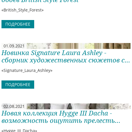
«British_Style_Forest»
ПОДРОБНЕЕ
01.09.2021
Новинка Signature Laura Ashley -
сборник художественных сюжетов с
разных уголков мира
«Signature_Laura_Ashley»
ПОДРОБНЕЕ
02.08.2021
Новая коллекция Hygge III Dacha -
возможность ощутить прелесть
загородной жизни и круглый год
«Hygge_III_Dacha»