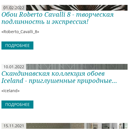
01.02.2022
Обои Roberto Cavalli 8 - творческая
подлинность и экспрессия!
«Roberto_Cavalli_8»
ПОДРОБНЕЕ
10.01.2022
Скандинавская коллекция обоев
Iceland - приглушенные природные
оттенки, продуманные акценты
«Iceland»
ПОДРОБНЕЕ
15.11.2021