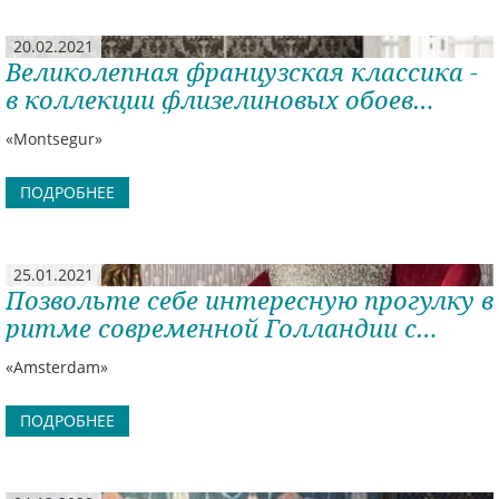
20.02.2021
Великолепная французская классика -
в коллекции флизелиновых обоев
Montsegur
«Montsegur»
ПОДРОБНЕЕ
25.01.2021
Позвольте себе интересную прогулку в
ритме современной Голландии с
коллекций Amsterdam!
«Amsterdam»
ПОДРОБНЕЕ