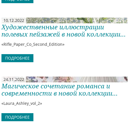
10.12.2022
Художественные иллюстрации
полевых пейзажей в новой коллекции
Rifle Paper Co.
«Rifle_Paper_Co_Second_Edition»
ПОДРОБНЕЕ
24.11.2022
Магическое сочетание романса и
современности в новой коллекции
обоев Laura Ashley vol.2
«Laura_Ashley_vol_2»
ПОДРОБНЕЕ