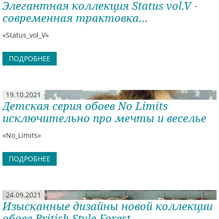
Элегантная коллекция Status vol.V -
современная трактовка
исторического наследия
«Status_vol_V»
ПОДРОБНЕЕ
19.10.2021
Детская серия обоев No Limits
исключительно про мечты и веселье
«No_Limits»
ПОДРОБНЕЕ
24.09.2021
Изысканные дизайны новой коллекции
обоев British Style Forest