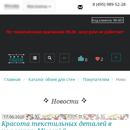
8 (495) 989-52-28
Москва
Магазины
Код клиента:
99-001
По техническим причинам 09.08. шоу-рум не работает
⋯
2
0
Главная
Каталог обоев для стен
Покупателям
Новост
Новости
17.06.2026
Красота текстильных деталей в