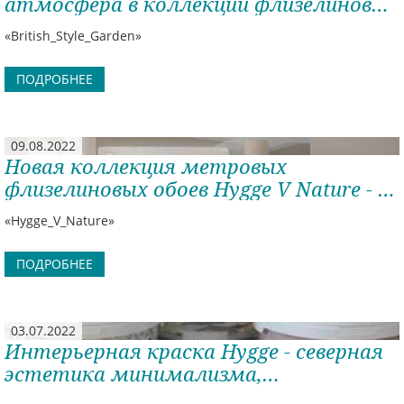
атмосфера в коллекции флизелиновых
обоев British Style Garden
«British_Style_Garden»
ПОДРОБНЕЕ
09.08.2022
Новая коллекция метровых
флизелиновых обоев Hygge V Nature - в
гармонии с природой.
«Hygge_V_Nature»
ПОДРОБНЕЕ
03.07.2022
Интерьерная краска Hygge - северная
эстетика минимализма,
традиционная атмосфера