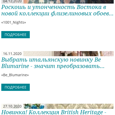
04.12.2020
Роскошь и утонченность Востока в
новой коллекции флизелиновых обоев
1001 Nights!
«1001_Nights»
ПОДРОБНЕЕ
16.11.2020
Выбрать итальянскую новинку Be
Blumarine - значит преобразовать
себя!
«Be_Blumarine»
ПОДРОБНЕЕ
27.10.2020
Новинка! Коллекция British Heritage -