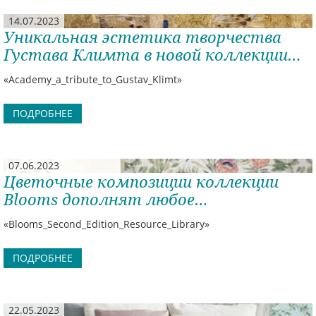
14.07.2023
Уникальная эстетика творчества
Густава Климта в новой коллекции
обоев!
«Academy_a_tribute_to_Gustav_Klimt»
ПОДРОБНЕЕ
07.06.2023
Цветочные композиции коллекции
Blooms дополнят любое
пространство и каждый дизайнерский
«Blooms_Second_Edition_Resource_Library»
штрих!
ПОДРОБНЕЕ
22.05.2023