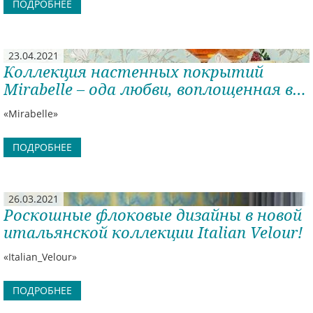
ПОДРОБНЕЕ
23.04.2021
Коллекция настенных покрытий
Mirabelle – ода любви, воплощенная в
весеннем настроении, цветочных
«Mirabelle»
узорах и нежных колоритах.
ПОДРОБНЕЕ
26.03.2021
Роскошные флоковые дизайны в новой
итальянской коллекции Italian Velour!
«Italian_Velour»
ПОДРОБНЕЕ