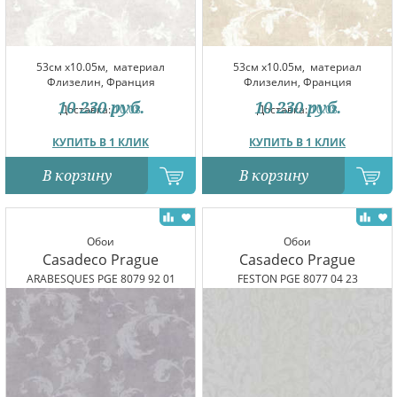
53см x10.05м,
материал
53см x10.05м,
материал
Флизелин, Франция
Флизелин, Франция
10 230
руб.
10 230
руб.
Доставка:
10.08
Доставка:
10.08
КУПИТЬ В 1 КЛИК
КУПИТЬ В 1 КЛИК
В корзину
В корзину
Обои
Обои
Casadeco Prague
Casadeco Prague
ARABESQUES PGE 8079 92 01
FESTON PGE 8077 04 23