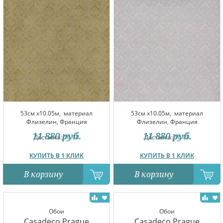
53см x10.05м,
материал
53см x10.05м,
материал
Флизелин, Франция
Флизелин, Франция
11 880
руб.
11 880
руб.
Доставка:
10.08
Доставка:
10.08
КУПИТЬ В 1 КЛИК
КУПИТЬ В 1 КЛИК
В корзину
В корзину
Обои
Обои
Casadeco Prague
Casadeco Prague