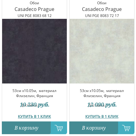
Обои
Обои
Casadeco Prague
Casadeco Prague
UNI PGE 8083 68 12
UNI PGE 8083 72 17
53см x10.05м,
материал
53см x10.05м,
материал
Флизелин, Франция
Флизелин, Франция
10 230
руб.
12 090
руб.
Доставка:
10.08
Доставка:
10.08
КУПИТЬ В 1 КЛИК
КУПИТЬ В 1 КЛИК
В корзину
В корзину