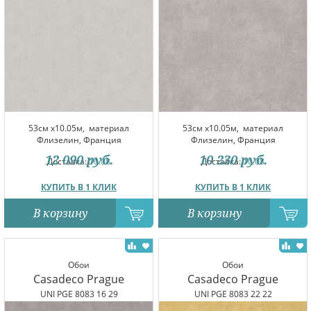
53см x10.05м,
материал
53см x10.05м,
материал
Флизелин, Франция
Флизелин, Франция
12 090
руб.
10 230
руб.
Доставка:
10.08
Доставка:
10.08
КУПИТЬ В 1 КЛИК
КУПИТЬ В 1 КЛИК
В корзину
В корзину
Обои
Обои
Casadeco Prague
Casadeco Prague
UNI PGE 8083 16 29
UNI PGE 8083 22 22