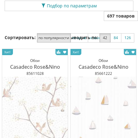
Подбор по параметрам
697 товаров
Сортировать:
Выводить по:
по популярности
по цене
новинки
42
по скидке
84
126
Обои
Обои
Casadeco Rose&Nino
Casadeco Rose&Nino
85611028
85661222