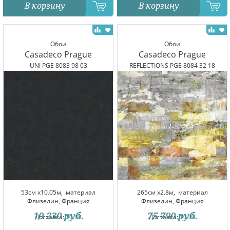
В корзину
В корзину
Обои
Обои
Casadeco Prague
Casadeco Prague
UNI PGE 8083 98 03
REFLECTIONS PGE 8084 32 18
53см x10.05м,
материал
265см x2.8м,
материал
Флизелин, Франция
Флизелин, Франция
10 230
руб.
75 790
руб.
Доставка:
10.08
Доставка:
10.08