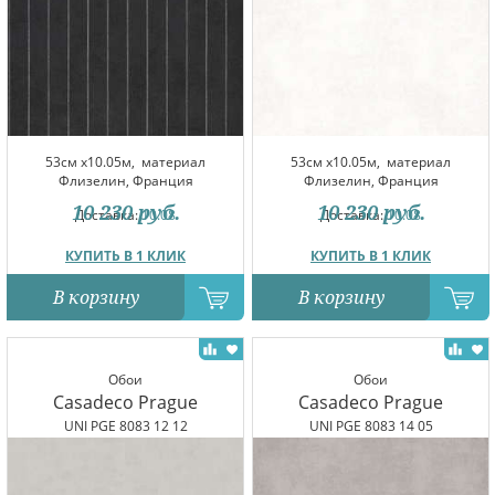
53см x10.05м,
материал
53см x10.05м,
материал
Флизелин, Франция
Флизелин, Франция
10 230
руб.
10 230
руб.
Доставка:
10.08
Доставка:
10.08
КУПИТЬ В 1 КЛИК
КУПИТЬ В 1 КЛИК
В корзину
В корзину
Обои
Обои
Casadeco Prague
Casadeco Prague
UNI PGE 8083 12 12
UNI PGE 8083 14 05