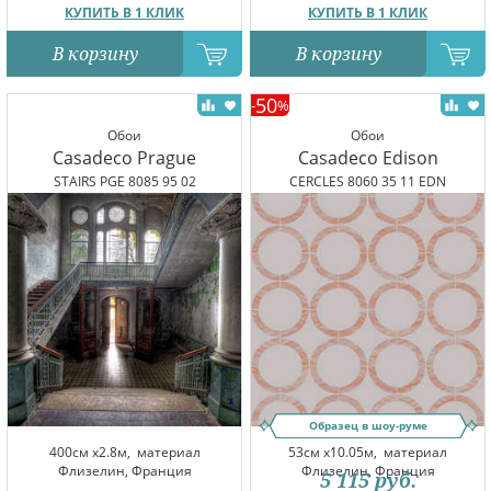
КУПИТЬ В 1 КЛИК
КУПИТЬ В 1 КЛИК
В корзину
В корзину
50
-
%
Обои
Обои
Casadeco Prague
Casadeco Edison
STAIRS PGE 8085 95 02
CERCLES 8060 35 11 EDN
Образец в шоу-руме
400см x2.8м,
материал
53см x10.05м,
материал
Флизелин, Франция
Флизелин, Франция
5 115
руб.