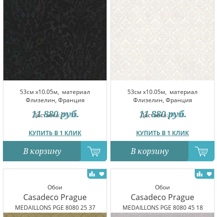
53см x10.05м,
материал
53см x10.05м,
материал
Флизелин, Франция
Флизелин, Франция
11 880
руб.
11 880
руб.
Доставка:
10.08
Доставка:
10.08
КУПИТЬ В 1 КЛИК
КУПИТЬ В 1 КЛИК
В корзину
В корзину
Обои
Обои
Casadeco Prague
Casadeco Prague
MEDAILLONS PGE 8080 25 37
MEDAILLONS PGE 8080 45 18