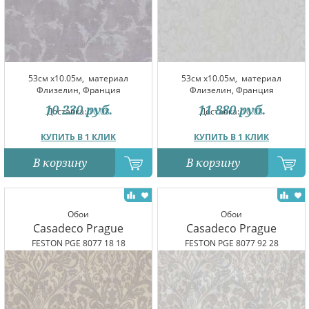
53см x10.05м,
материал
53см x10.05м,
материал
Флизелин, Франция
Флизелин, Франция
10 230
руб.
11 880
руб.
Доставка:
10.08
Доставка:
10.08
КУПИТЬ В 1 КЛИК
КУПИТЬ В 1 КЛИК
В корзину
В корзину
Обои
Обои
Casadeco Prague
Casadeco Prague
FESTON PGE 8077 18 18
FESTON PGE 8077 92 28