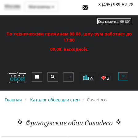
8 (495) 989-52-28
Москва
Магазины
Код клиента:
99-001
По техническим причинам 08.08. шоу-рум работает до
17:00
09.08. выходной.
⋯
2
0
Главная
Каталог обоев для стен
Casadeco
Французские обои Casadeco