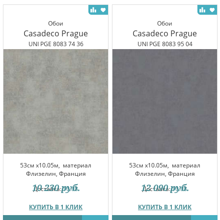
Обои
Обои
Casadeco Prague
Casadeco Prague
UNI PGE 8083 74 36
UNI PGE 8083 95 04
53см x10.05м,
материал
53см x10.05м,
материал
Флизелин, Франция
Флизелин, Франция
10 230
руб.
12 090
руб.
Доставка:
10.08
Доставка:
10.08
КУПИТЬ В 1 КЛИК
КУПИТЬ В 1 КЛИК