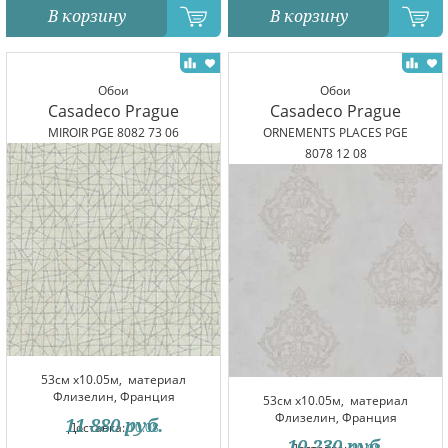
В корзину
В корзину
Обои
Обои
Casadeco Prague
Casadeco Prague
MIROIR PGE 8082 73 06
ORNEMENTS PLACES PGE
8078 12 08
53см x10.05м,
материал
Флизелин, Франция
53см x10.05м,
материал
Флизелин, Франция
11 880
руб.
Доставка:
10.08
10 230
руб.