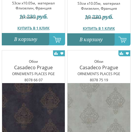
53см x10.05м,
материал
53см x10.05м,
материал
Флизелин, Франция
Флизелин, Франция
10 230
руб.
10 230
руб.
Доставка:
10.08
Доставка:
10.08
КУПИТЬ В 1 КЛИК
КУПИТЬ В 1 КЛИК
В корзину
В корзину
Обои
Обои
Casadeco Prague
Casadeco Prague
ORNEMENTS PLACES PGE
ORNEMENTS PLACES PGE
8078 66 07
8078 75 19