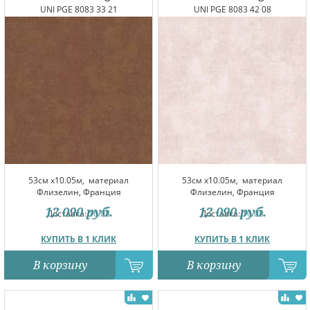
UNI PGE 8083 33 21
UNI PGE 8083 42 08
53см x10.05м,
материал
53см x10.05м,
материал
Флизелин, Франция
Флизелин, Франция
12 090
руб.
12 090
руб.
Доставка:
10.08
Доставка:
10.08
КУПИТЬ В 1 КЛИК
КУПИТЬ В 1 КЛИК
В корзину
В корзину