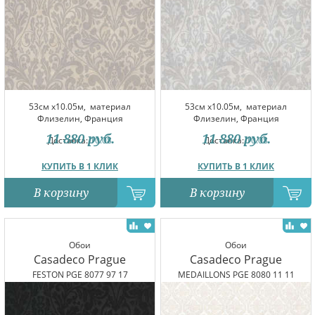
53см x10.05м,
материал
53см x10.05м,
материал
Флизелин, Франция
Флизелин, Франция
11 880
руб.
11 880
руб.
Доставка:
10.08
Доставка:
10.08
КУПИТЬ В 1 КЛИК
КУПИТЬ В 1 КЛИК
В корзину
В корзину
Обои
Обои
Casadeco Prague
Casadeco Prague
FESTON PGE 8077 97 17
MEDAILLONS PGE 8080 11 11