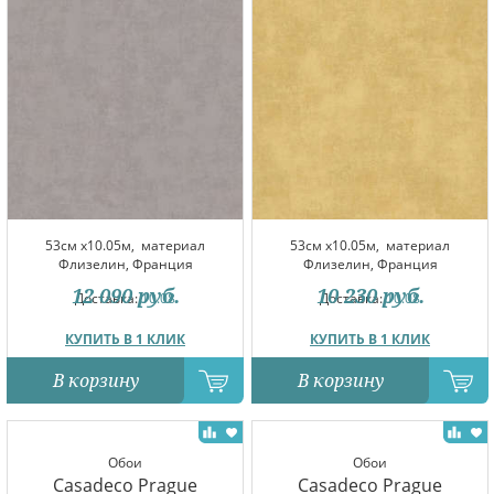
53см x10.05м,
материал
53см x10.05м,
материал
Флизелин, Франция
Флизелин, Франция
12 090
руб.
10 230
руб.
Доставка:
10.08
Доставка:
10.08
КУПИТЬ В 1 КЛИК
КУПИТЬ В 1 КЛИК
В корзину
В корзину
Обои
Обои
Casadeco Prague
Casadeco Prague