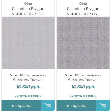
Обои
Обои
Casadeco Prague
Casadeco Prague
MIROIR PGE 8082 02 18
MIROIR PGE 8082 17 25
53см x10.05м,
материал
53см x10.05м,
материал
Флизелин, Франция
Флизелин, Франция
11 880
руб.
11 880
руб.
Доставка:
10.08
Доставка:
10.08
КУПИТЬ В 1 КЛИК
КУПИТЬ В 1 КЛИК
В корзину
В корзину