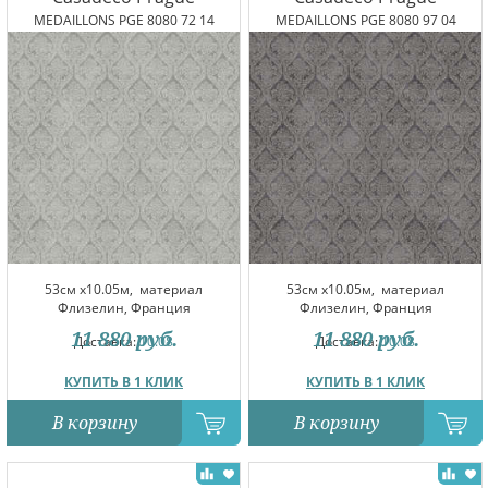
MEDAILLONS PGE 8080 72 14
MEDAILLONS PGE 8080 97 04
53см x10.05м,
материал
53см x10.05м,
материал
Флизелин, Франция
Флизелин, Франция
11 880
руб.
11 880
руб.
Доставка:
10.08
Доставка:
10.08
КУПИТЬ В 1 КЛИК
КУПИТЬ В 1 КЛИК
В корзину
В корзину