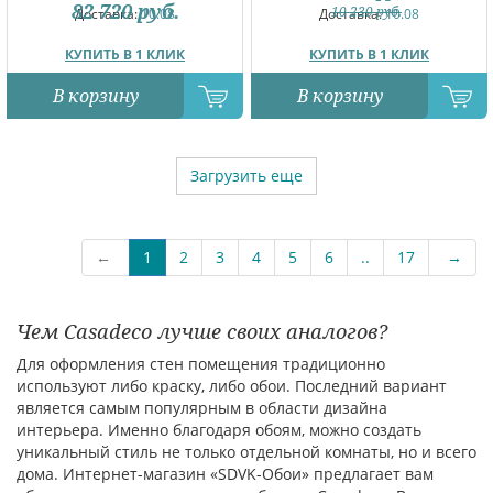
82 720
руб.
10 230
руб.
Доставка:
10.08
Доставка:
10.08
КУПИТЬ В 1 КЛИК
КУПИТЬ В 1 КЛИК
В корзину
В корзину
Загрузить еще
←
1
2
3
4
5
6
..
17
→
Чем Casadeco лучше своих аналогов?
Для оформления стен помещения традиционно
используют либо краску, либо обои. Последний вариант
является самым популярным в области дизайна
интерьера. Именно благодаря обоям, можно создать
уникальный стиль не только отдельной комнаты, но и всего
дома. Интернет-магазин «SDVK-Обои» предлагает вам