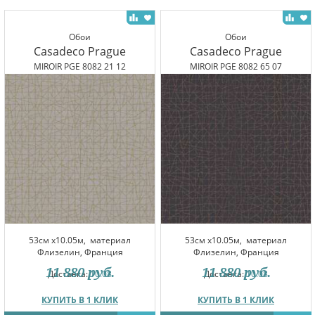
Обои
Обои
Casadeco Prague
Casadeco Prague
MIROIR PGE 8082 21 12
MIROIR PGE 8082 65 07
53см x10.05м,
материал
53см x10.05м,
материал
Флизелин, Франция
Флизелин, Франция
11 880
руб.
11 880
руб.
Доставка:
10.08
Доставка:
10.08
КУПИТЬ В 1 КЛИК
КУПИТЬ В 1 КЛИК