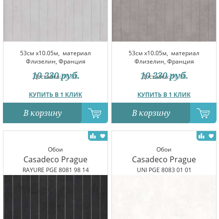
53см x10.05м,
материал
53см x10.05м,
материал
Флизелин, Франция
Флизелин, Франция
10 230
руб.
10 230
руб.
Доставка:
10.08
Доставка:
10.08
КУПИТЬ В 1 КЛИК
КУПИТЬ В 1 КЛИК
В корзину
В корзину
Обои
Обои
Casadeco Prague
Casadeco Prague
RAYURE PGE 8081 98 14
UNI PGE 8083 01 01