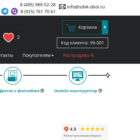
8 (495) 989-52-28
info@sdvk-oboi.ru
8 (925) 761 70 61
Корзина
0
2
Код клиента:
99-001
нтакты
Покупателям
Распродажа %
фресок и фотообоев
Онлайн конструктор