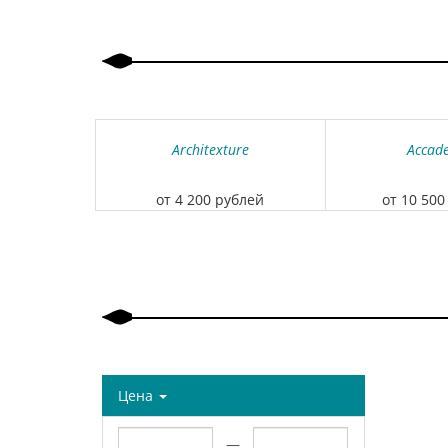
Architexture
Acсad
от 4 200 рублей
от 10 500
Цена
—