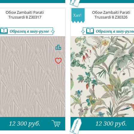
Обои
Zambaiti Parati
Обои
Zambaiti Parati
Trussardi 8
Z30317
Trussardi 8
Z30326
12 300
руб.
12 300
руб.
В наличии