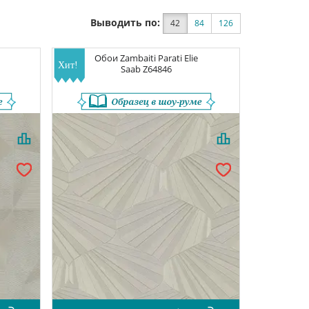
Выводить по:
42
84
126
Обои
Zambaiti Parati Elie
Saab
Z64846