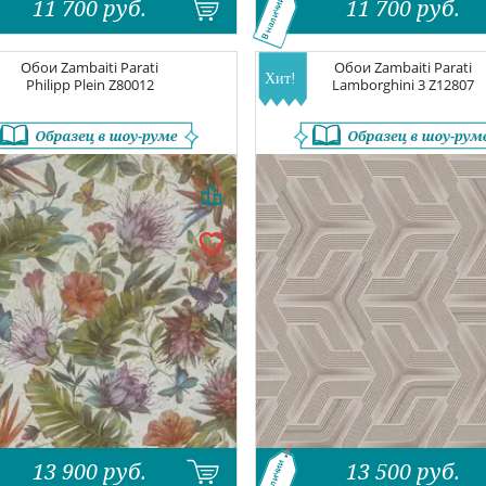
11 700
руб.
11 700
руб.
В наличии
Обои
Zambaiti Parati
Обои
Zambaiti Parati
Philipp Plein
Z80012
Lamborghini 3
Z12807
13 900
руб.
13 500
руб.
В наличии