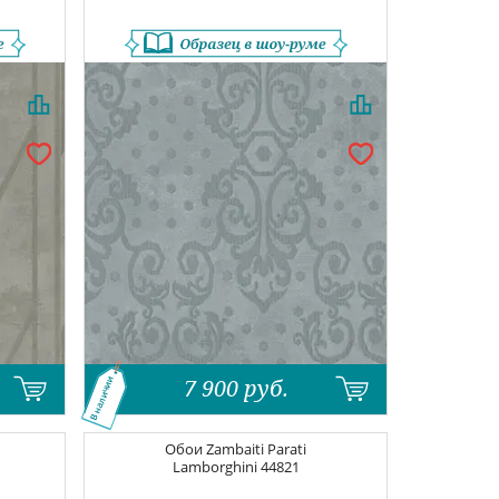
7 900
руб.
В наличии
Обои
Zambaiti Parati
Lamborghini
44821