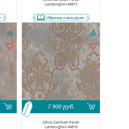
Lamborghini
44815
7 900
руб.
В наличии
Обои
Zambaiti Parati
Lamborghini
44818