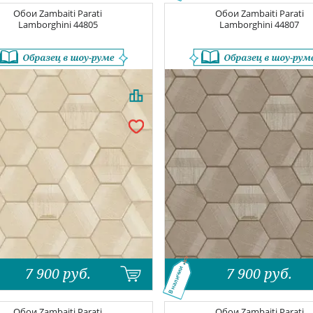
Обои
Zambaiti Parati
Обои
Zambaiti Parati
Lamborghini
44805
Lamborghini
44807
7 900
руб.
7 900
руб.
В наличии
Обои
Zambaiti Parati
Обои
Zambaiti Parati