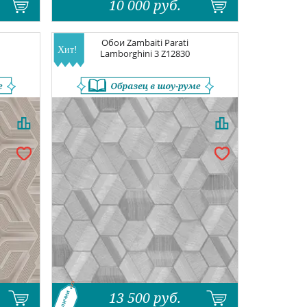
10 000
руб.
Обои
Zambaiti Parati
Lamborghini 3
Z12830
13 500
руб.
В наличии