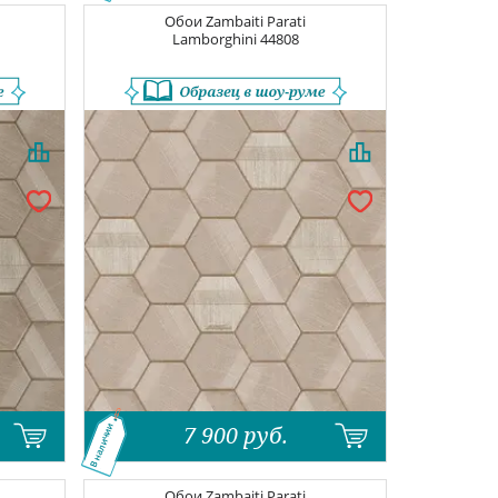
Обои
Zambaiti Parati
Lamborghini
44808
7 900
руб.
В наличии
Обои
Zambaiti Parati