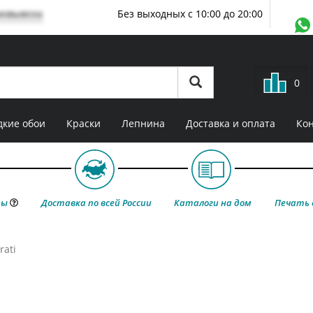
мовывоза
Без выходных с 10:00 до 20:00
0
кие обои
Краски
Лепнина
Доставка и оплата
Ко
ты
Доставка по всей России
Каталоги на дом
Печать 
rati