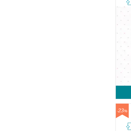
23
-
%