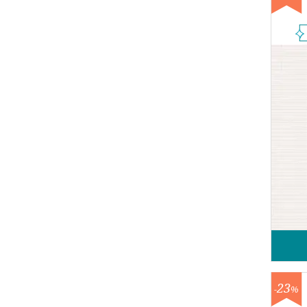
23
-
%