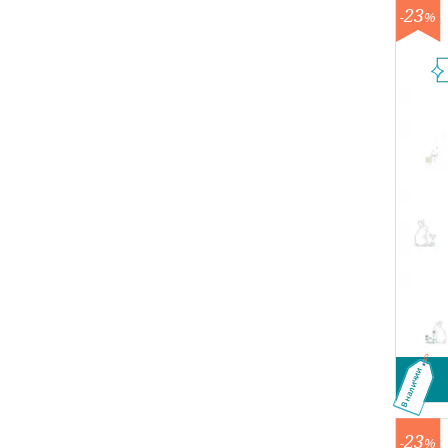
23
-
%
В наличии
23
-
%