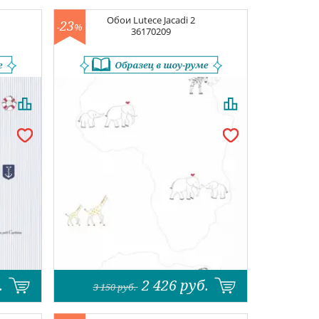
Обои
Lutece Jacadi 2
23
-
%
36170209
.
2 426
руб.
3 150
руб.