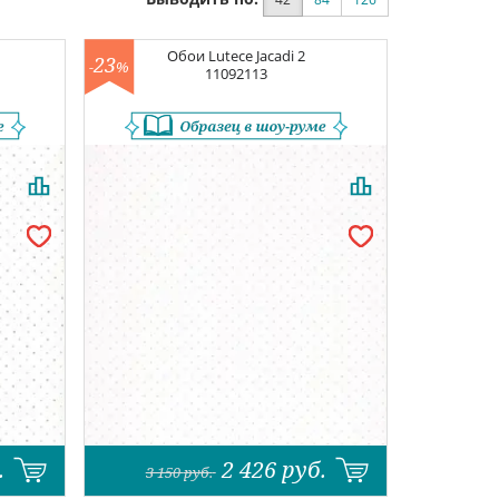
Обои
Lutece Jacadi 2
23
-
%
11092113
.
2 426
руб.
3 150
руб.