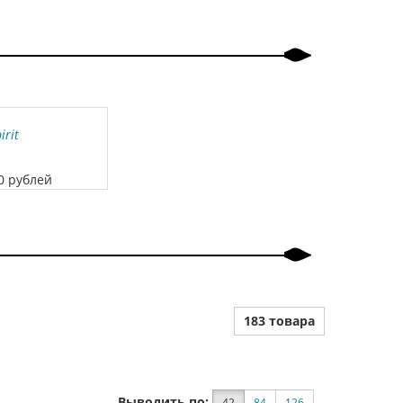
irit
00 рублей
183 товара
Выводить по:
42
84
126