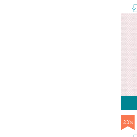
23
-
%