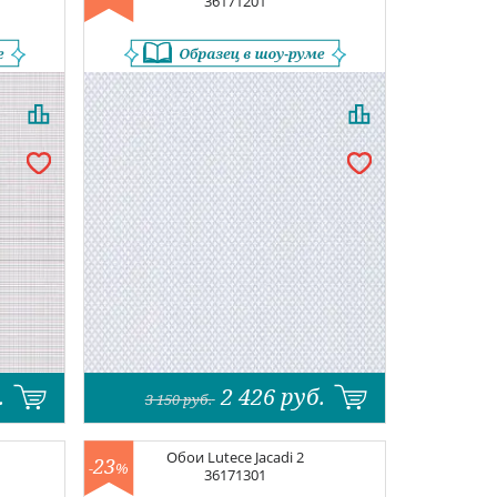
36171201
.
2 426
руб.
3 150
руб.
Обои
Lutece Jacadi 2
23
-
%
36171301