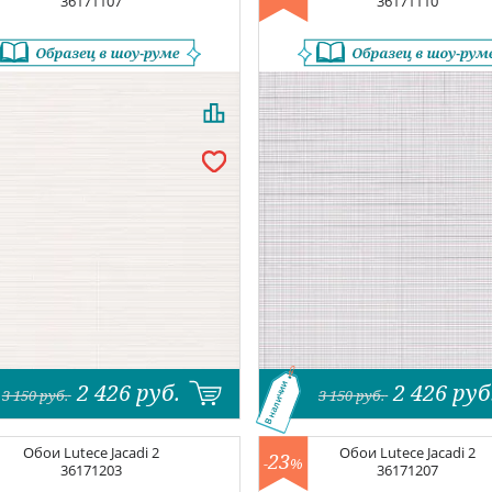
36171107
36171110
2 426
руб.
2 426
руб
В наличии
3 150
руб.
3 150
руб.
Обои
Lutece Jacadi 2
Обои
Lutece Jacadi 2
23
-
%
36171203
36171207