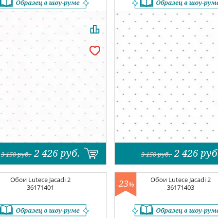
2 426
руб.
2 426
руб
3 150
руб.
3 150
руб.
Обои
Lutece Jacadi 2
Обои
Lutece Jacadi 2
23
-
%
36171401
36171403