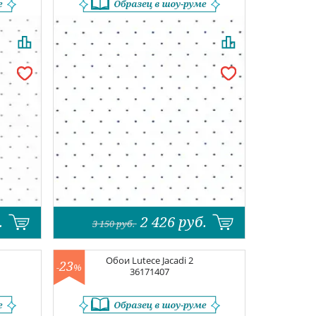
.
2 426
руб.
3 150
руб.
Обои
Lutece Jacadi 2
23
-
%
36171407