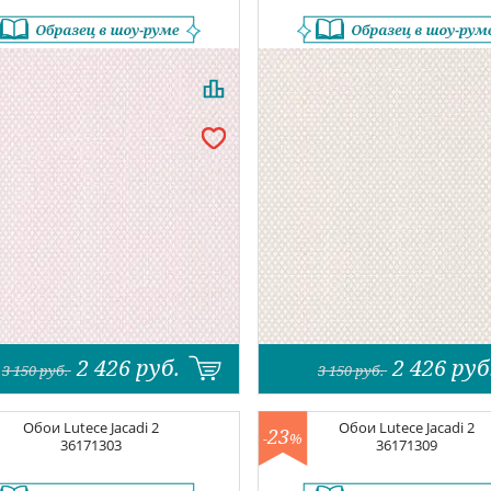
2 426
руб.
2 426
руб
3 150
руб.
3 150
руб.
Обои
Lutece Jacadi 2
Обои
Lutece Jacadi 2
23
-
%
36171303
36171309