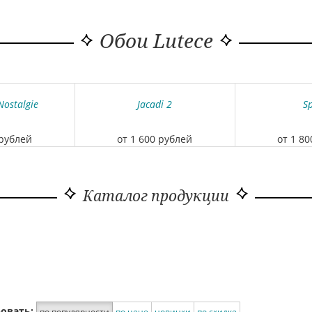
Обои Lutece
Nostalgie
Jacadi 2
Sp
 рублей
от 1 600 рублей
от 1 8
Каталог продукции
овать:
по популярности
по цене
новинки
по скидке