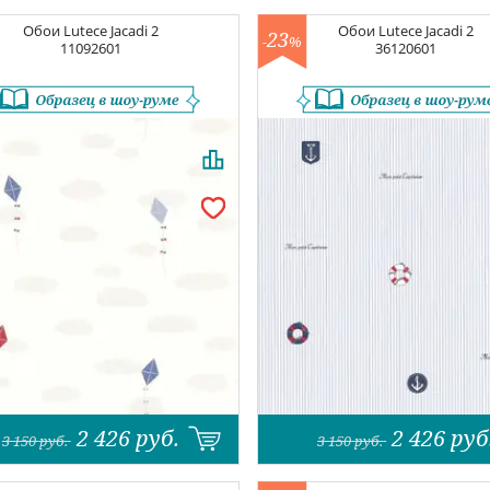
Обои
Lutece Jacadi 2
Обои
Lutece Jacadi 2
23
-
%
11092601
36120601
2 426
руб.
2 426
руб
3 150
руб.
3 150
руб.