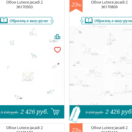
Обои
Lutece Jacadi 2
Обои
Lutece Jacadi 2
23
-
%
36170503
36170809
2 426
руб.
2 426
руб
В наличии
3 150
руб.
3 150
руб.
Обои
Lutece Jacadi 2
Обои
Lutece Jacadi 2
23
-
%