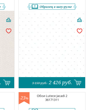
.
2 426
руб.
3 150
руб.
Обои
Lutece Jacadi 2
23
-
%
36171311