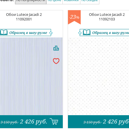
Обои
Lutece Jacadi 2
Обои
Lutece Jacadi 2
23
-
%
11092001
11092103
2 426
руб.
2 426
руб
3 150
руб.
3 150
руб.