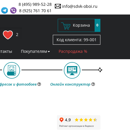
8 (495) 989-52-28
info@sdvk-oboi.ru
8 (925) 761 70 61
Корзина
0
2
Код клиента:
99-001
нтакты
Покупателям
Распродажа %
фресок и фотообоев
Онлайн конструктор