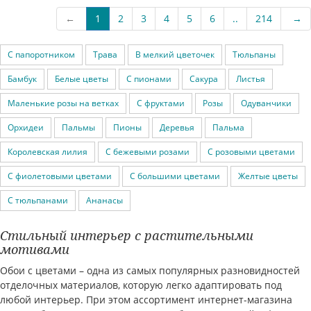
←
1
2
3
4
5
6
..
214
→
С папоротником
Трава
В мелкий цветочек
Тюльпаны
Бамбук
Белые цветы
С пионами
Сакура
Листья
Маленькие розы на ветках
С фруктами
Розы
Одуванчики
Орхидеи
Пальмы
Пионы
Деревья
Пальма
Королевская лилия
С бежевыми розами
С розовыми цветами
С фиолетовыми цветами
С большими цветами
Желтые цветы
С тюльпанами
Ананасы
Стильный интерьер с растительными
мотивами
Обои с цветами – одна из самых популярных разновидностей
отделочных материалов, которую легко адаптировать под
любой интерьер. При этом ассортимент интернет-магазина