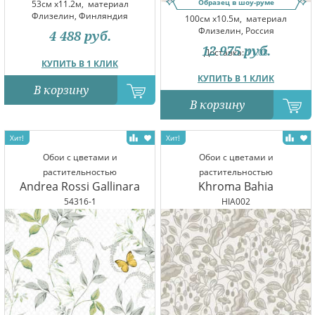
Образец в шоу-руме
53см x11.2м,
материал
Флизелин, Финляндия
100см x10.5м,
материал
Флизелин, Россия
4 488
руб.
12 975
руб.
Доставка:
11.08
КУПИТЬ В 1 КЛИК
КУПИТЬ В 1 КЛИК
В корзину
В корзину
Обои с цветами и
Обои с цветами и
растительностью
растительностью
Andrea Rossi Gallinara
Khroma Bahia
54316-1
HIA002