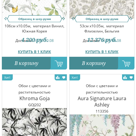
Образец в шоу-руме
Образец в шоу-руме
106см x10.05м,
материал Винил,
53см x10.05м,
материал
Южная Корея
Флизелин, Бельгия
4 200
руб.
12 376
руб.
Доставка:
09.08-10.08
Доставка:
08.08-09.08
КУПИТЬ В 1 КЛИК
КУПИТЬ В 1 КЛИК
В корзину
В корзину
Обои с цветами и
Обои с цветами и
растительностью
растительностью
Khroma Goja
Aura Signature Laura
Ashley
GOJ202
113356