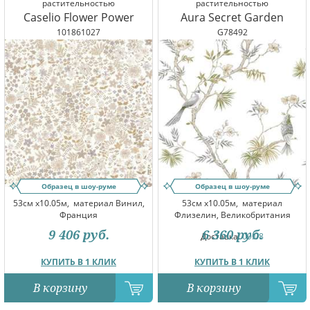
растительностью
растительностью
Caselio Flower Power
Aura Secret Garden
101861027
G78492
Образец в шоу-руме
Образец в шоу-руме
53см x10.05м,
материал Винил,
53см x10.05м,
материал
Франция
Флизелин, Великобритания
9 406
руб.
6 360
руб.
Доставка:
09.08
КУПИТЬ В 1 КЛИК
КУПИТЬ В 1 КЛИК
В корзину
В корзину