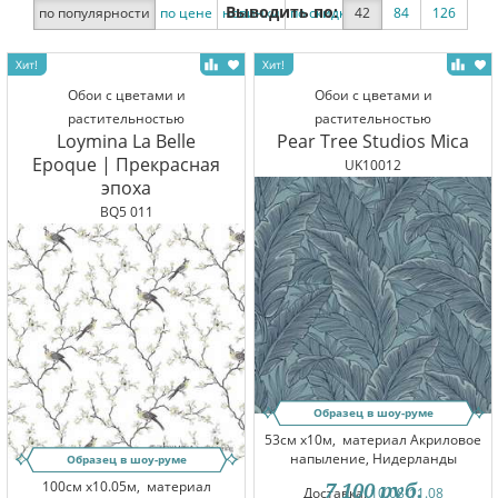
Выводить по:
по популярности
по цене
новинки
по скидке
42
84
126
Обои с цветами и
Обои с цветами и
растительностью
растительностью
Loymina La Belle
Pear Tree Studios Mica
Epoque | Прекрасная
UK10012
эпоха
BQ5 011
Образец в шоу-руме
53см x10м,
материал Акриловое
напыление, Нидерланды
Образец в шоу-руме
100см x10.05м,
материал
7 100
руб.
Доставка:
10.08-11.08