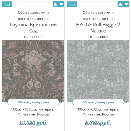
Обои с цветами и
Обои с цветами и
растительностью
растительностью
Loymina Британский
HYGGE Roll Hygge V
Сад
Nature
BRIT11 005
HG39-008-1
Образец в шоу-руме
Образец в шоу-руме
100см x10.05м,
материал
100см x10.05м,
материал
Флизелин, Россия
Флизелин, Россия
12 090
руб.
8 350
руб.
Доставка:
11.08
Доставка:
09.08