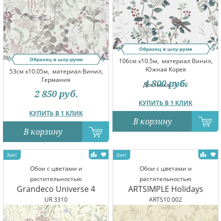
Образец в шоу-руме
Образец в шоу-руме
106см x10.5м,
материал Винил,
Южная Корея
53см x10.05м,
материал Винил,
Германия
4 800
руб.
Доставка:
09.08
2 850
руб.
КУПИТЬ В 1 КЛИК
КУПИТЬ В 1 КЛИК
В корзину
В корзину
Обои с цветами и
Обои с цветами и
растительностью
растительностью
Grandeco Universe 4
ARTSIMPLE Holidays
UR 3310
ARTS10 002