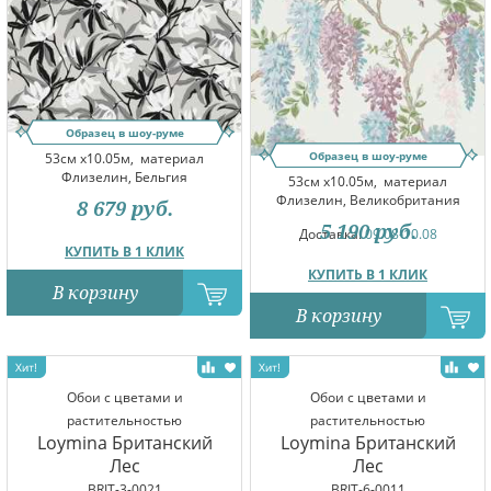
Образец в шоу-руме
Образец в шоу-руме
53см x10.05м,
материал
Флизелин, Бельгия
53см x10.05м,
материал
Флизелин, Великобритания
8 679
руб.
5 190
руб.
Доставка:
09.08-10.08
КУПИТЬ В 1 КЛИК
КУПИТЬ В 1 КЛИК
В корзину
В корзину
Обои с цветами и
Обои с цветами и
растительностью
растительностью
Loymina Британский
Loymina Британский
Лес
Лес
BRIT-3-0021
BRIT-6-0011