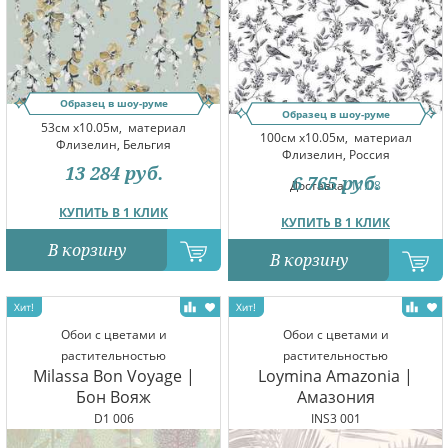
Образец в шоу-руме
Образец в шоу-руме
53см x10.05м,
материал
100см x10.05м,
материал
Флизелин, Бельгия
Флизелин, Россия
13 284
руб.
6 765
руб.
Доставка:
11.08
КУПИТЬ В 1 КЛИК
КУПИТЬ В 1 КЛИК
В корзину
В корзину
Обои с цветами и
Обои с цветами и
растительностью
растительностью
Milassa Bon Voyage |
Loymina Amazonia |
Бон Вояж
Амазония
D1 006
INS3 001