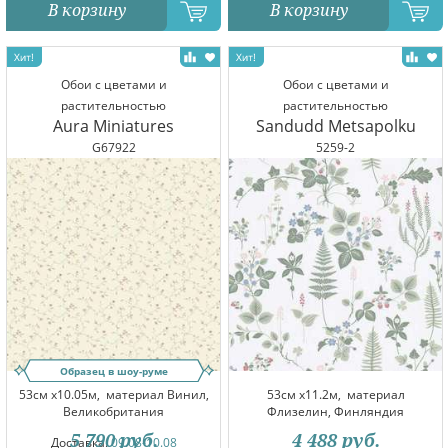
В корзину
В корзину
Обои с цветами и
Обои с цветами и
растительностью
растительностью
Aura Miniatures
Sandudd Metsapolku
G67922
5259-2
Образец в шоу-руме
53см x10.05м,
материал Винил,
53см x11.2м,
материал
Великобритания
Флизелин, Финляндия
5 790
руб.
4 488
руб.
Доставка:
09.08-10.08