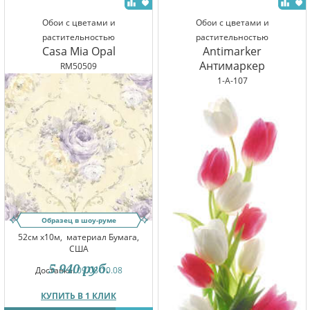
Обои с цветами и
Обои с цветами и
растительностью
растительностью
Casa Mia Opal
Antimarker
Антимаркер
RM50509
1-A-107
Образец в шоу-руме
52см x10м,
материал Бумага,
США
5 940
руб.
Доставка:
09.08-10.08
КУПИТЬ В 1 КЛИК