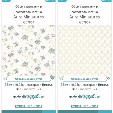
Обои с цветами и
Обои с цветами и
растительностью
растительностью
Aura Miniatures
Aura Miniatures
G67864
G67907
Образец в шоу-руме
Образец в шоу-руме
53см x10.05м,
материал Винил,
53см x10.05м,
материал Винил,
Великобритания
Великобритания
5 790
руб.
5 790
руб.
Доставка:
09.08-10.08
Доставка:
09.08-10.08
КУПИТЬ В 1 КЛИК
КУПИТЬ В 1 КЛИК