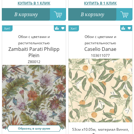
КУПИТЬ В 1 КЛИК
КУПИТЬ В 1 КЛИК
В корзину
В корзину
Обои с цветами и
Обои с цветами и
растительностью
растительностью
Zambaiti Parati Philipp
Caselio Danae
Plein
103611077
Z80012
Образец в шоу-руме
53см x10.05м,
материал Винил,