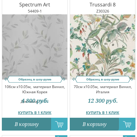
Spectrum Art
Trussardi 8
54409-1
Z30326
Образец в шоу-руме
Образец в шоу-руме
106см x10.05м,
материал Винил,
70см x10.05м,
материал Винил,
Южная Корея
Италия
4 800
руб.
12 300
руб.
Доставка:
09.08
КУПИТЬ В 1 КЛИК
КУПИТЬ В 1 КЛИК
В корзину
В корзину