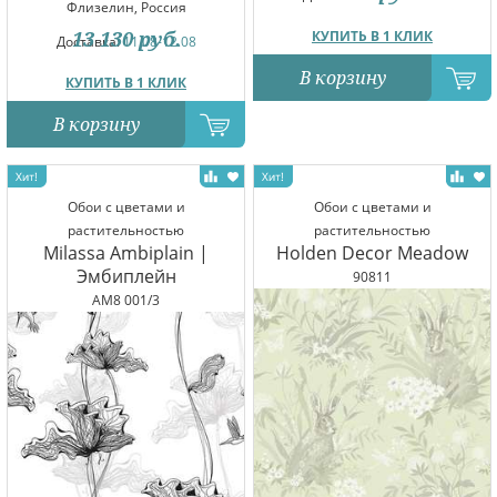
Флизелин, Россия
13 130
руб.
КУПИТЬ В 1 КЛИК
Доставка:
11.08-12.08
В корзину
КУПИТЬ В 1 КЛИК
В корзину
Обои с цветами и
Обои с цветами и
растительностью
растительностью
Milassa Ambiplain |
Holden Decor Meadow
Эмбиплейн
90811
AM8 001/3