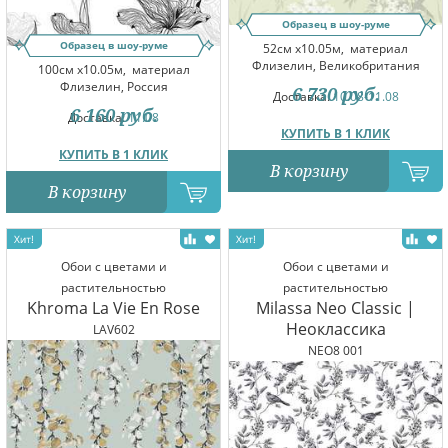
Образец в шоу-руме
Образец в шоу-руме
52см x10.05м,
материал
Флизелин, Великобритания
100см x10.05м,
материал
Флизелин, Россия
6 730
руб.
Доставка:
10.08-11.08
6 160
руб.
Доставка:
11.08
КУПИТЬ В 1 КЛИК
КУПИТЬ В 1 КЛИК
В корзину
В корзину
Обои с цветами и
Обои с цветами и
растительностью
растительностью
Khroma La Vie En Rose
Milassa Neo Classic |
Неоклассика
LAV602
NEO8 001