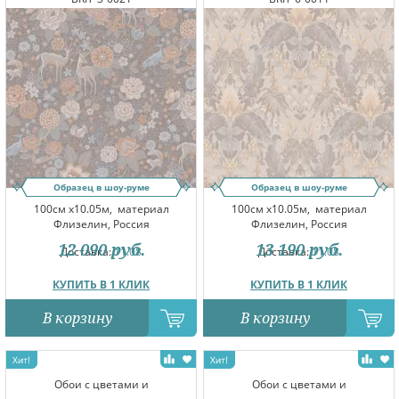
Образец в шоу-руме
Образец в шоу-руме
100см x10.05м,
материал
100см x10.05м,
материал
Флизелин, Россия
Флизелин, Россия
12 090
руб.
13 190
руб.
Доставка:
11.08
Доставка:
11.08
КУПИТЬ В 1 КЛИК
КУПИТЬ В 1 КЛИК
В корзину
В корзину
Обои с цветами и
Обои с цветами и