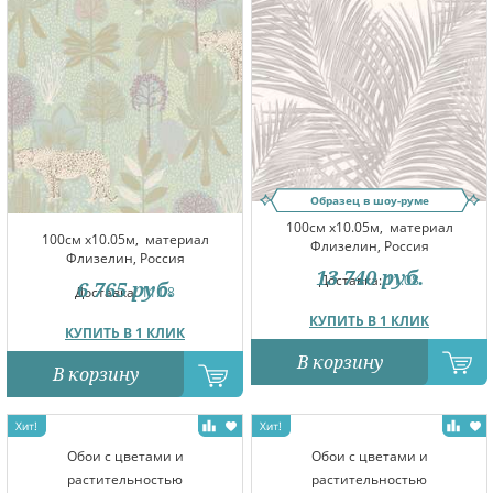
Образец в шоу-руме
100см x10.05м,
материал
100см x10.05м,
материал
Флизелин, Россия
Флизелин, Россия
13 740
руб.
Доставка:
11.08
6 765
руб.
Доставка:
11.08
КУПИТЬ В 1 КЛИК
КУПИТЬ В 1 КЛИК
В корзину
В корзину
Обои с цветами и
Обои с цветами и
растительностью
растительностью