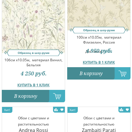
Образец в шоу-руме
100см x10.05м,
материал
Флизелин, Россия
4 950
руб.
Доставка:
09.08
Образец в шоу-руме
106см x10.05м,
материал Винил,
КУПИТЬ В 1 КЛИК
Бельгия
4 250
руб.
В корзину
КУПИТЬ В 1 КЛИК
В корзину
Обои с цветами и
Обои с цветами и
растительностью
растительностью
Andrea Rossi
Zambaiti Parati