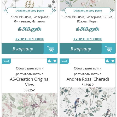
Образец в шоу-руме
Образец в шоу-руме
53см x10.05м,
материал
106см x10.05м,
материал Винил,
Флизелин, Испания
Южная Корея
6 300
руб.
4 800
руб.
Доставка:
09.08
Доставка:
09.08
КУПИТЬ В 1 КЛИК
КУПИТЬ В 1 КЛИК
В корзину
В корзину
Обои с цветами и
Обои с цветами и
растительностью
растительностью
AS-Creation Original
Andrea Rossi Cheradi
View
54396-2
38825-1