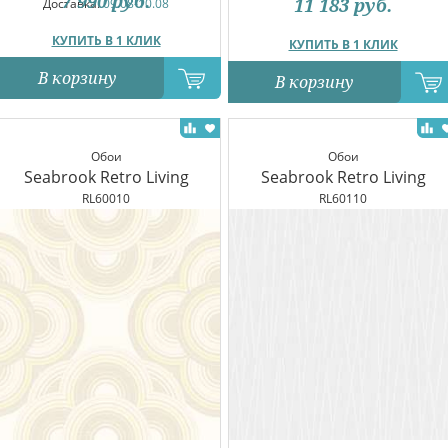
7 990
руб.
11 183
руб.
Доставка:
09.08-10.08
КУПИТЬ В 1 КЛИК
КУПИТЬ В 1 КЛИК
В корзину
В корзину
Обои
Обои
Seabrook Retro Living
Seabrook Retro Living
RL60010
RL60110