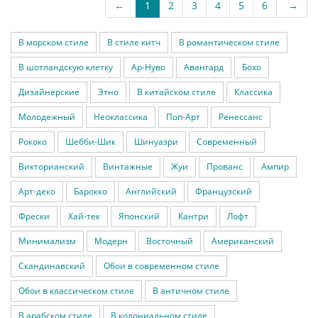
←
1
2
3
4
5
6
→
В морском стиле
В стиле китч
В романтическом стиле
В шотландскую клетку
Ар-Нуво
Авангард
Бохо
Дизайнерские
Этно
В китайском стиле
Классика
Молодежный
Неоклассика
Поп-Арт
Ренессанс
Рококо
Шебби-Шик
Шинуазри
Современный
Викторианский
Винтажные
Жуи
Прованс
Ампир
Арт-деко
Барокко
Английский
Французский
Фрески
Хай-тек
Японский
Кантри
Лофт
Минимализм
Модерн
Восточный
Американский
Скандинавский
Обои в современном стиле
Обои в классическом стиле
В античном стиле
В арабском стиле
В колониальном стиле