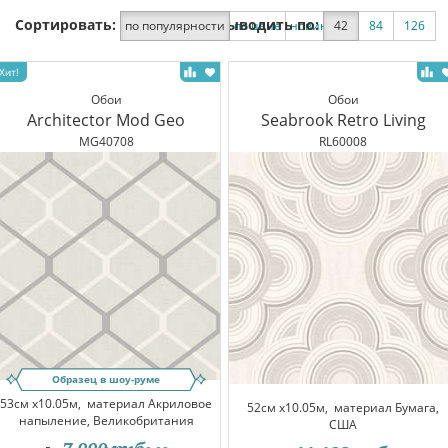
Сортировать:
Выводить по:
по популярности
по цене
новинки
42
по скидке
84
126
Обои
Обои
Architector Mod Geo
Seabrook Retro Living
MG40708
RL60008
Образец в шоу-руме
53см x10.05м,
материал Акриловое
52см x10.05м,
материал Бумага,
напыление, Великобритания
США