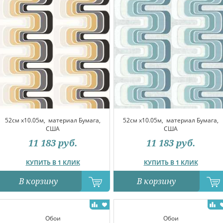
52см x10.05м,
материал Бумага,
52см x10.05м,
материал Бумага,
США
США
11 183
руб.
11 183
руб.
КУПИТЬ В 1 КЛИК
КУПИТЬ В 1 КЛИК
В корзину
В корзину
Обои
Обои