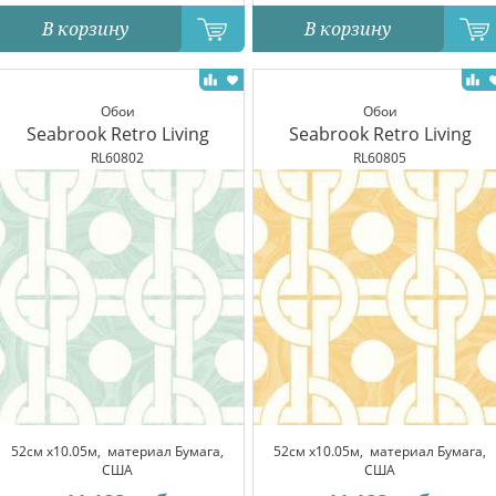
В корзину
В корзину
Обои
Обои
Seabrook Retro Living
Seabrook Retro Living
RL60802
RL60805
52см x10.05м,
материал Бумага,
52см x10.05м,
материал Бумага,
США
США