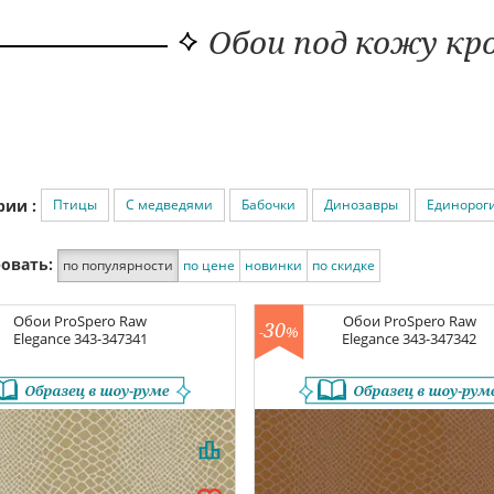
Обои под кожу кр
Птицы
С медведями
Бабочки
Динозавры
Единорог
рии :
овать:
по популярности
по цене
новинки
по скидке
Обои
ProSpero Raw
Обои
ProSpero Raw
30
-
%
Elegance
343-347341
Elegance
343-347342