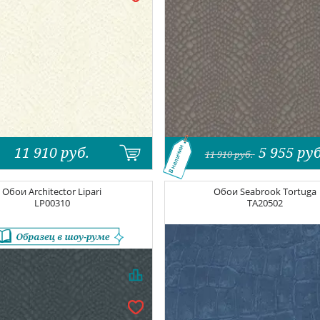
11 910
руб.
5 955
руб
В наличии
11 910
руб.
Обои
Architector Lipari
Обои
Seabrook Tortuga
LP00310
TA20502