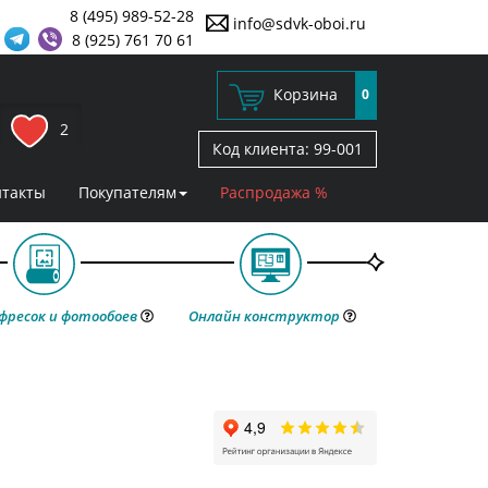
8 (495) 989-52-28
info@sdvk-oboi.ru
8 (925) 761 70 61
Корзина
0
2
Код клиента:
99-001
нтакты
Покупателям
Распродажа %
фресок и фотообоев
Онлайн конструктор