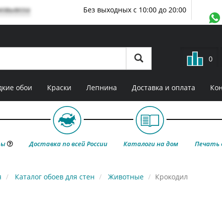
мовывоза
Без выходных с 10:00 до 20:00
0
кие обои
Краски
Лепнина
Доставка и оплата
Ко
ты
Доставка по всей России
Каталоги на дом
Печать 
я
Каталог обоев для стен
Животные
Крокодил