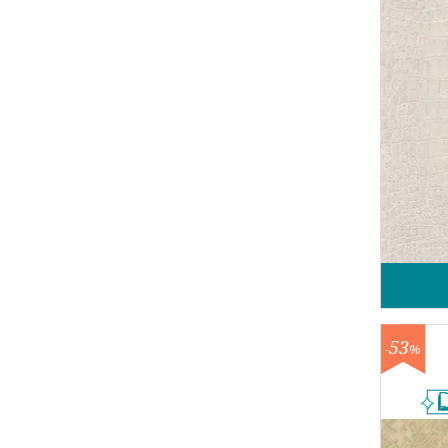
53
-
%