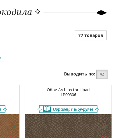
окодила
77 товаров
и
Выводить по:
42
Обои
Architector Lipari
LP00306