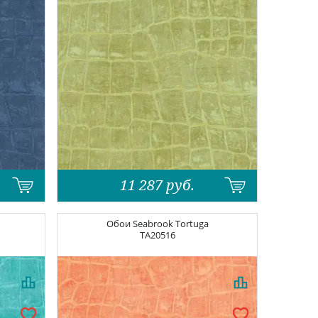
11 287
руб.
Обои
Seabrook Tortuga
TA20516