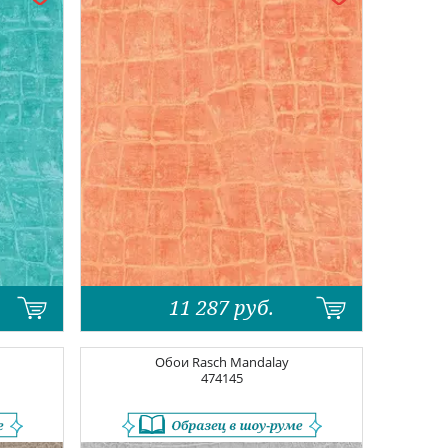
11 287
руб.
Обои
Rasch Mandalay
474145