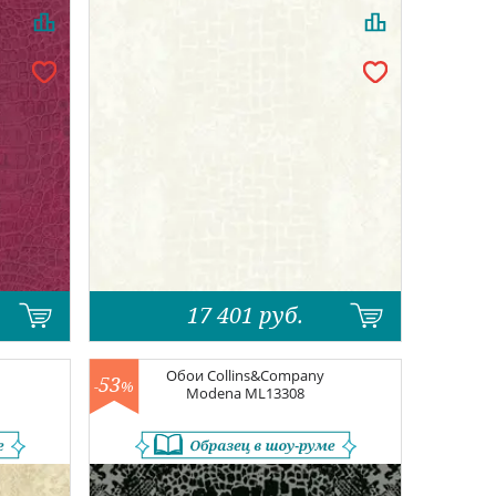
17 401
руб.
Обои
Collins&Company
53
-
%
Modena
ML13308