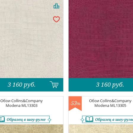
3 160
руб.
3 160
руб.
Обои
Collins&Company
Обои
Collins&Company
53
-
%
Modena
ML13303
Modena
ML13305