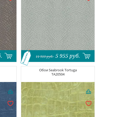
.
5 955
руб.
В наличии
11 910
руб.
Обои
Seabrook Tortuga
TA20504