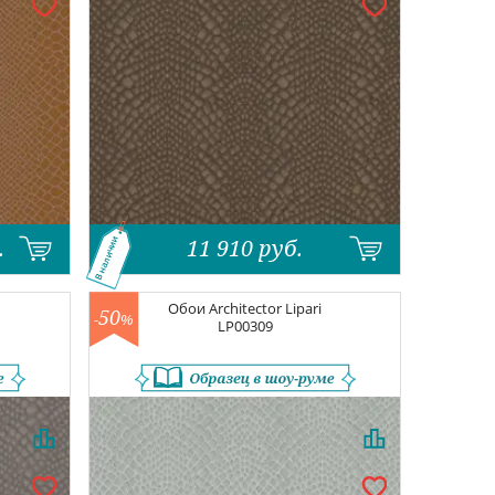
.
11 910
руб.
В наличии
Обои
Architector Lipari
50
-
%
LP00309