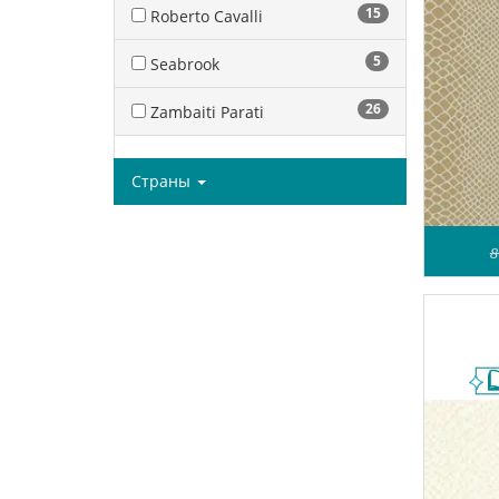
15
Roberto Cavalli
5
Seabrook
26
Zambaiti Parati
Страны
8