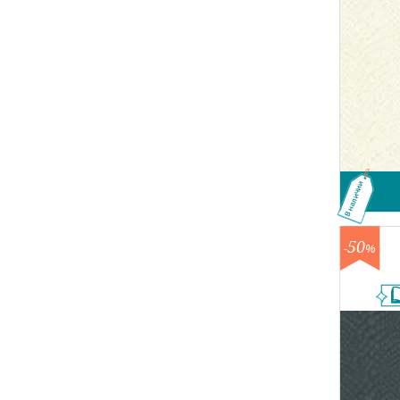
В наличии
50
-
%