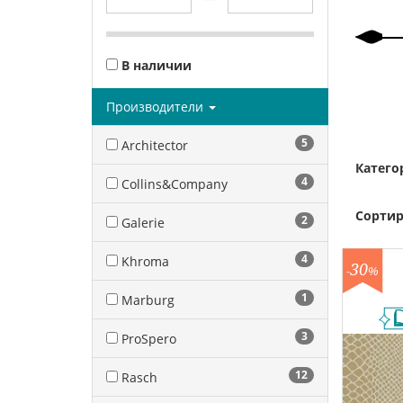
В наличии
Производители
5
Architector
Катего
4
Collins&Company
Сортир
2
Galerie
4
Khroma
30
-
%
1
Marburg
3
ProSpero
12
Rasch