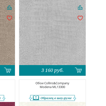
3 160
руб.
Обои
Collins&Company
Modena
ML13300