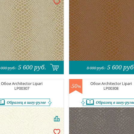
5 600
руб.
5 600
руб
 000
руб.
8 000
руб.
Обои
Architector Lipari
Обои
Architector Lipari
50
-
%
LP00307
LP00308