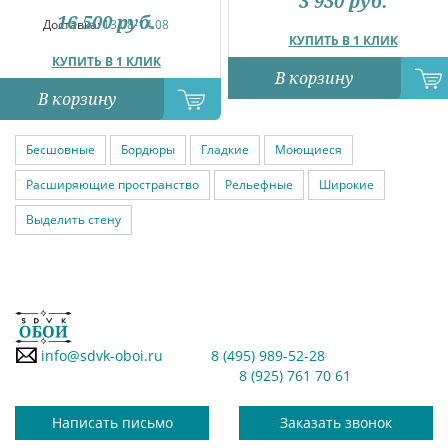
3 930
руб.
16 500
руб.
Доставка:
13.08-14.08
КУПИТЬ В 1 КЛИК
КУПИТЬ В 1 КЛИК
В корзину
В корзину
Бесшовные
Бордюры
Гладкие
Моющиеся
Расширяющие пространство
Рельефные
Широкие
Выделить стену
info@sdvk-oboi.ru
8 (495) 989-52-28
8 (925) 761 70 61
Написать письмо
Заказать звонок