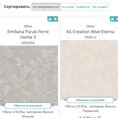
Сортировать:
по популярности
по цене
новинки
по скидке
Обои
Обои
Emiliana Parati Ferre
AS-Creation Alive Eterna
Home 3
79083-2
GF62054
Образец в шоу-руме
Образец в шоу-руме
106см x10.05м,
материал Винил,
Германия
106см x10.05м,
материал Винил,
Италия