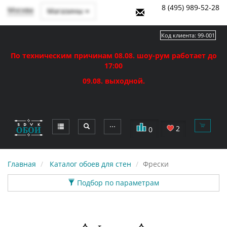
8 (495) 989-52-28
Москва
Магазины
Код клиента:
99-001
По техническим причинам 08.08. шоу-рум работает до
17:00
09.08. выходной.
⋯
2
0
Главная
Каталог обоев для стен
Фрески
Подбор по параметрам