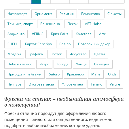
Натюрморт
Орнамент
Религия
Романтика
Сюжеты
Техника, спорт
Венециано
Песок
ART-Holst
Ардженто
VERNIS
Бриз Лайт
Кристалл
Arte
SHELL
Бархат Серебро
Велюр
Потолочный декор
Модерн
Графика
Восток
Искусство
Цветы
Небо и космос
Ретро
Города
Улица
Венеция
Природа и пейзажи
Saturo
Кракелюр
Mane
Onda
Питтура
Экстраваганза
Флорентина
Tenero
Velure
Фрески на стенах – необычайная атмосфера
в помещении!
Фрески отлично подойдут для оформления любого
помещения – жилого или общественного, ведь можно
подобрать любое изображение, которое удачно