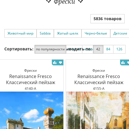
Фрески
5836 товаров
Животный мир
Sabbia
Жатый шелк
Черно-белые
Детские
Сортировать:
Выводить по:
по популярности
по цене
новинки
42
по скидке
84
126
Фрески
Фрески
Renaissance Fresco
Renaissance Fresco
Классический пейзаж
Классический пейзаж
4140-A
4155-A