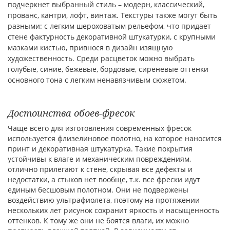
подчеркнет выбранный стиль – модерн, классический,
прованс, кантри, лофт, винтаж. Текстуры также могут быть
разными: с легким шероховатым рельефом, что придает
стене фактурность декоративной штукатурки, с крупными
мазками кистью, привнося в дизайн изящную
художественность. Среди расцветок можно выбрать
голубые, синие, бежевые, бордовые, сиреневые оттенки
основного тона с легким ненавязчивым сюжетом.
Достоинства обоев-фресок
Чаще всего для изготовления современных фресок
используется флизелиновое полотно, на которое наносится
принт и декоративная штукатурка. Такие покрытия
устойчивы к влаге и механическим повреждениям,
отлично прилегают к стене, скрывая все дефекты и
недостатки, а стыков нет вообще, т.к. все фрески идут
единым бесшовым полотном. Они не подвержены
воздействию ультрафиолета, поэтому на протяжении
нескольких лет рисунок сохранит яркость и насыщенность
оттенков. К тому же они не боятся влаги, их можно