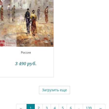
Россия
3 490
руб.
Загрузить еще
←
1
2
3
4
5
6
..
139
→