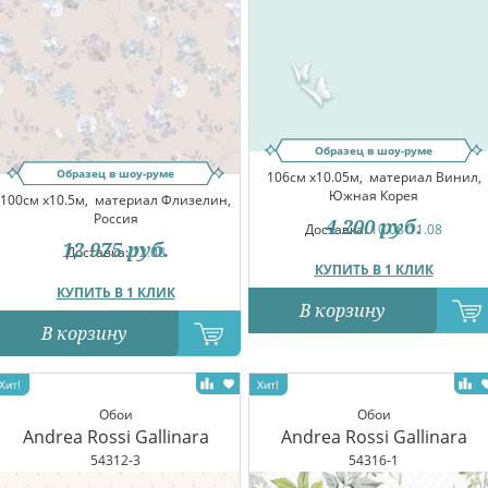
Образец в шоу-руме
Образец в шоу-руме
106см x10.05м,
материал Винил,
Южная Корея
100см x10.5м,
материал Флизелин,
Россия
4 200
руб.
Доставка:
10.08-11.08
12 975
руб.
Доставка:
12.08
КУПИТЬ В 1 КЛИК
КУПИТЬ В 1 КЛИК
В корзину
В корзину
Обои
Обои
Andrea Rossi Gallinara
Andrea Rossi Gallinara
54312-3
54316-1