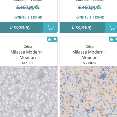
6 160
руб.
6 160
руб.
Доставка:
12.08
Доставка:
12.08
КУПИТЬ В 1 КЛИК
КУПИТЬ В 1 КЛИК
В корзину
В корзину
Обои
Обои
Milassa Modern |
Milassa Modern |
Модерн
Модерн
M2 001
M2 002/2