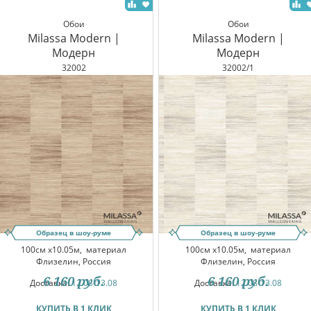
Обои
Обои
Milassa Modern |
Milassa Modern |
Модерн
Модерн
32002
32002/1
Образец в шоу-руме
Образец в шоу-руме
100см x10.05м,
материал
100см x10.05м,
материал
Флизелин, Россия
Флизелин, Россия
6 160
руб.
6 160
руб.
Доставка:
12.08-13.08
Доставка:
12.08-13.08
КУПИТЬ В 1 КЛИК
КУПИТЬ В 1 КЛИК