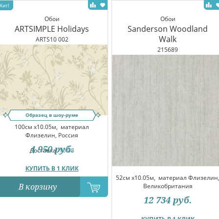
Обои
Обои
ARTSIMPLE Holidays
Sanderson Woodland
Walk
ARTS10 002
215689
Образец в шоу-руме
100см x10.05м,
материал
Флизелин, Россия
4 950
руб.
Доставка:
10.08
КУПИТЬ В 1 КЛИК
52см x10.05м,
материал Флизелин
В корзину
Великобритания
12 734
руб.