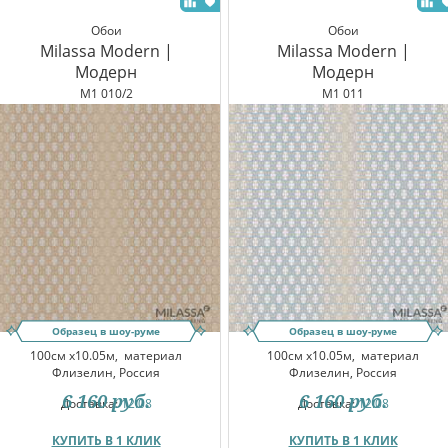
Обои
Обои
Milassa Modern |
Milassa Modern |
Модерн
Модерн
M1 010/2
M1 011
Образец в шоу-руме
Образец в шоу-руме
100см x10.05м,
материал
100см x10.05м,
материал
Флизелин, Россия
Флизелин, Россия
6 160
руб.
6 160
руб.
Доставка:
12.08
Доставка:
12.08
КУПИТЬ В 1 КЛИК
КУПИТЬ В 1 КЛИК