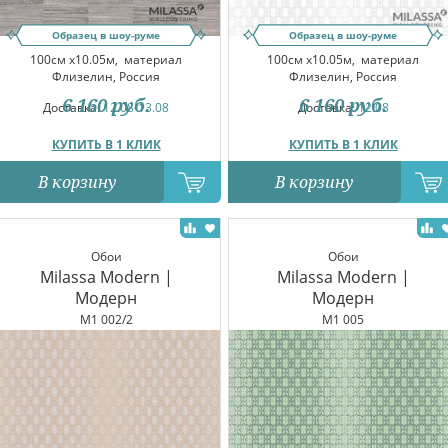
Образец в шоу-руме
Образец в шоу-руме
100см x10.05м,
материал
100см x10.05м,
материал
Флизелин, Россия
Флизелин, Россия
6 160
руб.
6 160
руб.
Доставка:
12.08-13.08
Доставка:
12.08
КУПИТЬ В 1 КЛИК
КУПИТЬ В 1 КЛИК
В корзину
В корзину
Обои
Обои
Milassa Modern |
Milassa Modern |
Модерн
Модерн
M1 002/2
M1 005