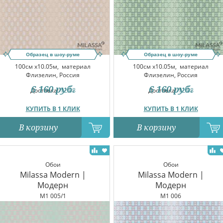
Образец в шоу-руме
Образец в шоу-руме
100см x10.05м,
материал
100см x10.05м,
материал
Флизелин, Россия
Флизелин, Россия
6 160
руб.
6 160
руб.
Доставка:
12.08
Доставка:
12.08
КУПИТЬ В 1 КЛИК
КУПИТЬ В 1 КЛИК
В корзину
В корзину
Обои
Обои
Milassa Modern |
Milassa Modern |
Модерн
Модерн
M1 005/1
M1 006