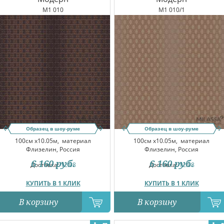
M1 010
M1 010/1
Образец в шоу-руме
Образец в шоу-руме
100см x10.05м,
материал
100см x10.05м,
материал
Флизелин, Россия
Флизелин, Россия
6 160
руб.
6 160
руб.
Доставка:
12.08
Доставка:
12.08
КУПИТЬ В 1 КЛИК
КУПИТЬ В 1 КЛИК
В корзину
В корзину