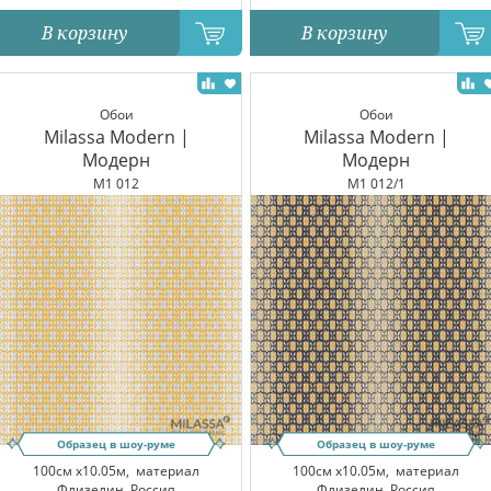
В корзину
В корзину
Обои
Обои
Milassa Modern |
Milassa Modern |
Модерн
Модерн
M1 012
M1 012/1
Образец в шоу-руме
Образец в шоу-руме
100см x10.05м,
материал
100см x10.05м,
материал
Флизелин, Россия
Флизелин, Россия