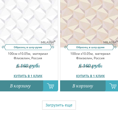
Образец в шоу-руме
Образец в шоу-руме
100см x10.05м,
материал
100см x10.05м,
материал
Флизелин, Россия
Флизелин, Россия
6 160
руб.
6 160
руб.
Доставка:
12.08
Доставка:
12.08
КУПИТЬ В 1 КЛИК
КУПИТЬ В 1 КЛИК
В корзину
В корзину
Загрузить еще