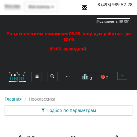
8 (495) 989-52-28
Москва
Магазины
Код клиента:
99-001
По техническим причинам 08.08. шоу-рум работает до
17:00
09.08. выходной.
⋯
2
0
Главная
Неоклассика
Подбор по параметрам