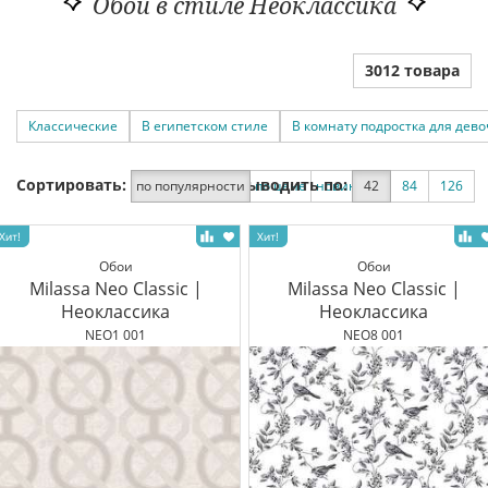
Обои в стиле Неоклассика
3012 товара
Классические
В египетском стиле
В комнату подростка для дево
Сортировать:
Выводить по:
по популярности
по цене
новинки
42
по скидке
84
126
Обои
Обои
Milassa Neo Classic |
Milassa Neo Classic |
Неоклассика
Неоклассика
NEO1 001
NEO8 001