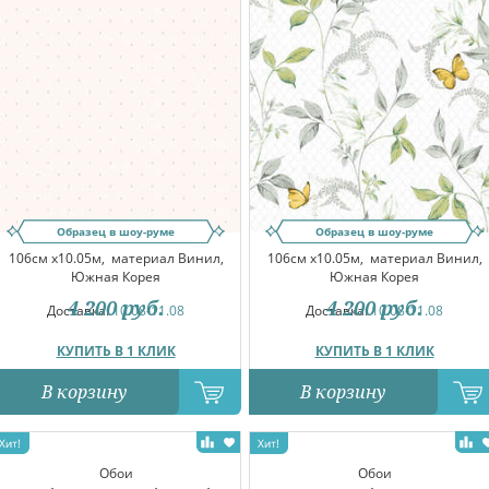
Образец в шоу-руме
Образец в шоу-руме
106см x10.05м,
материал Винил,
106см x10.05м,
материал Винил,
Южная Корея
Южная Корея
4 200
руб.
4 200
руб.
Доставка:
10.08-11.08
Доставка:
10.08-11.08
КУПИТЬ В 1 КЛИК
КУПИТЬ В 1 КЛИК
В корзину
В корзину
Обои
Обои