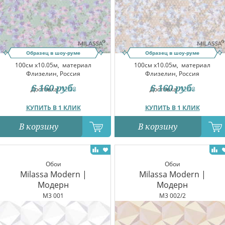
Образец в шоу-руме
Образец в шоу-руме
100см x10.05м,
материал
100см x10.05м,
материал
Флизелин, Россия
Флизелин, Россия
6 160
руб.
6 160
руб.
Доставка:
12.08
Доставка:
12.08
КУПИТЬ В 1 КЛИК
КУПИТЬ В 1 КЛИК
В корзину
В корзину
Обои
Обои
Milassa Modern |
Milassa Modern |
Модерн
Модерн
M3 001
M3 002/2