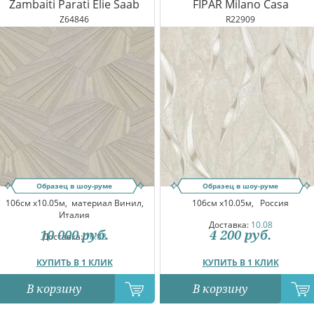
Zambaiti Parati Elie Saab
FIPAR Milano Casa
Z64846
R22909
Образец в шоу-руме
Образец в шоу-руме
106см x10.05м,
материал Винил,
106см x10.05м,
Россия
Италия
Доставка:
10.08
10 000
руб.
4 200
руб.
Доставка:
10.08
КУПИТЬ В 1 КЛИК
КУПИТЬ В 1 КЛИК
В корзину
В корзину