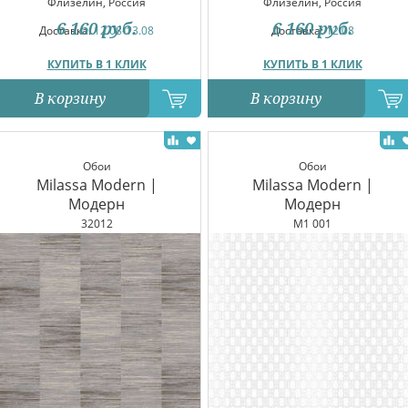
Флизелин, Россия
Флизелин, Россия
6 160
руб.
6 160
руб.
Доставка:
12.08-13.08
Доставка:
12.08
КУПИТЬ В 1 КЛИК
КУПИТЬ В 1 КЛИК
В корзину
В корзину
Обои
Обои
Milassa Modern |
Milassa Modern |
Модерн
Модерн
32012
M1 001