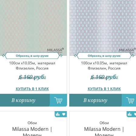
Образец в шоу-руме
Образец в шоу-руме
100см x10.05м,
материал
100см x10.05м,
материал
Флизелин, Россия
Флизелин, Россия
6 160
руб.
6 160
руб.
Доставка:
12.08
Доставка:
12.08
КУПИТЬ В 1 КЛИК
КУПИТЬ В 1 КЛИК
В корзину
В корзину
Обои
Обои
Milassa Modern |
Milassa Modern |
Модерн
Модерн