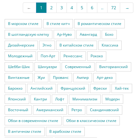
←
1
2
3
4
5
6
..
72
→
В морском стиле
В стиле китч
В романтическом стиле
В шотландскую клетку
Ар-Нуво
Авангард
Бохо
Дизайнерские
Этно
В китайском стиле
Классика
Молодежный
Поп-Арт
Ренессанс
Рококо
Шебби-Шик
Шинуазри
Современный
Викторианский
Винтажные
Жуи
Прованс
Ампир
Арт-деко
Барокко
Английский
Французский
Фрески
Хай-тек
Японский
Кантри
Лофт
Минимализм
Модерн
Восточный
Американский
Ретро
Скандинавский
Обои в современном стиле
Обои в классическом стиле
В античном стиле
В арабском стиле