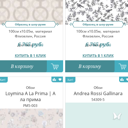
Образец в шоу-руме
Образец в шоу-руме
100см x10.05м,
материал
100см x10.05м,
материал
Флизелин, Россия
Флизелин, Россия
6 765
руб.
6 765
руб.
Доставка:
12.08
Доставка:
12.08
КУПИТЬ В 1 КЛИК
КУПИТЬ В 1 КЛИК
В корзину
В корзину
Обои
Обои
Loymina A La Prima | А
Andrea Rossi Gallinara
ла прима
54309-5
PM5-003