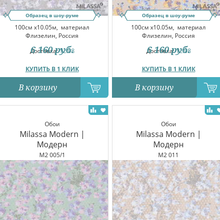
Образец в шоу-руме
Образец в шоу-руме
100см x10.05м,
материал
100см x10.05м,
материал
Флизелин, Россия
Флизелин, Россия
6 160
руб.
6 160
руб.
Доставка:
12.08
Доставка:
12.08
КУПИТЬ В 1 КЛИК
КУПИТЬ В 1 КЛИК
В корзину
В корзину
Обои
Обои
Milassa Modern |
Milassa Modern |
Модерн
Модерн
M2 005/1
M2 011