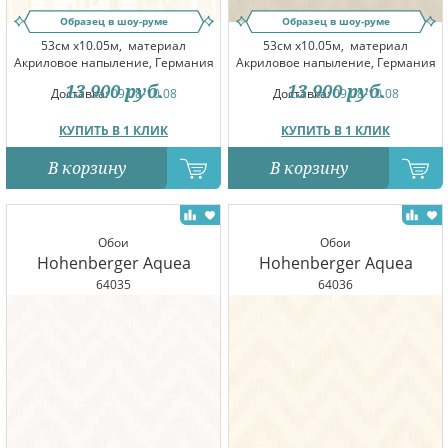
Образец в шоу-руме
Образец в шоу-руме
53см x10.05м,
материал
53см x10.05м,
материал
Акриловое напыление, Германия
Акриловое напыление, Германия
13 900
руб.
13 900
руб.
Доставка:
09.08-10.08
Доставка:
09.08-10.08
КУПИТЬ В 1 КЛИК
КУПИТЬ В 1 КЛИК
В корзину
В корзину
Обои
Обои
Hohenberger Aquea
Hohenberger Aquea
64035
64036