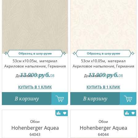
Образец в шоу-руме
Образец в шоу-руме
53см x10.05м,
материал
53см x10.05м,
материал
Акриловое напыление, Германия
Акриловое напыление, Германия
13 900
руб.
13 900
руб.
Доставка:
09.08-10.08
Доставка:
09.08-10.08
КУПИТЬ В 1 КЛИК
КУПИТЬ В 1 КЛИК
В корзину
В корзину
Обои
Обои
Hohenberger Aquea
Hohenberger Aquea
64043
64044