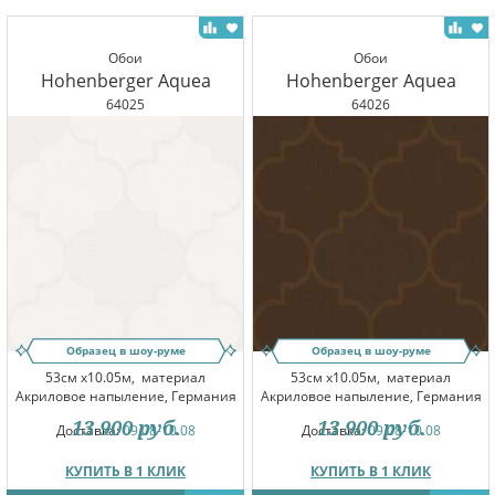
Обои
Обои
Hohenberger Aquea
Hohenberger Aquea
64025
64026
Образец в шоу-руме
Образец в шоу-руме
53см x10.05м,
материал
53см x10.05м,
материал
Акриловое напыление, Германия
Акриловое напыление, Германия
13 900
руб.
13 900
руб.
Доставка:
09.08-10.08
Доставка:
09.08-10.08
КУПИТЬ В 1 КЛИК
КУПИТЬ В 1 КЛИК