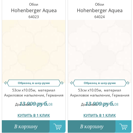
Обои
Обои
Hohenberger Aquea
Hohenberger Aquea
64023
64024
Образец в шоу-руме
Образец в шоу-руме
53см x10.05м,
материал
53см x10.05м,
материал
Акриловое напыление, Германия
Акриловое напыление, Германия
13 900
руб.
13 900
руб.
Доставка:
09.08-10.08
Доставка:
09.08-10.08
КУПИТЬ В 1 КЛИК
КУПИТЬ В 1 КЛИК
В корзину
В корзину