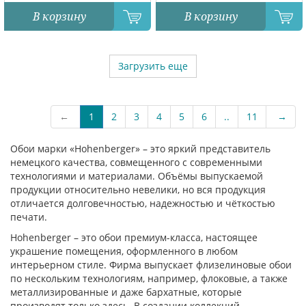
В корзину
В корзину
Загрузить еще
←
1
2
3
4
5
6
..
11
→
Обои марки «Hohenberger» – это яркий представитель
немецкого качества, совмещенного с современными
технологиями и материалами. Объёмы выпускаемой
продукции относительно невелики, но вся продукция
отличается долговечностью, надежностью и чёткостью
печати.
Hohenberger – это обои премиум-класса, настоящее
украшение помещения, оформленного в любом
интерьерном стиле. Фирма выпускает флизелиновые обои
по нескольким технологиям, например, флоковые, а также
металлизированные и даже бархатные, которые
производят только здесь. В создании коллекций