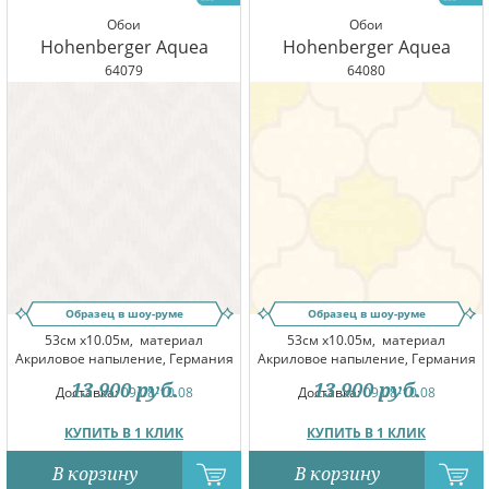
Обои
Обои
Hohenberger Aquea
Hohenberger Aquea
64079
64080
Образец в шоу-руме
Образец в шоу-руме
53см x10.05м,
материал
53см x10.05м,
материал
Акриловое напыление, Германия
Акриловое напыление, Германия
13 900
руб.
13 900
руб.
Доставка:
09.08-10.08
Доставка:
09.08-10.08
КУПИТЬ В 1 КЛИК
КУПИТЬ В 1 КЛИК
В корзину
В корзину