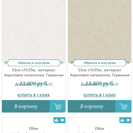
Образец в шоу-руме
Образец в шоу-руме
53см x10.05м,
материал
53см x10.05м,
материал
Акриловое напыление, Германия
Акриловое напыление, Германия
13 900
руб.
13 900
руб.
Доставка:
09.08-10.08
Доставка:
09.08-10.08
КУПИТЬ В 1 КЛИК
КУПИТЬ В 1 КЛИК
В корзину
В корзину
Обои
Обои