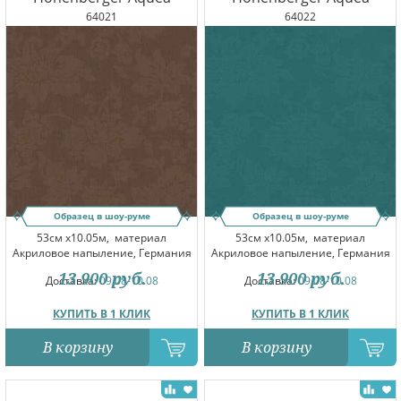
64021
64022
Образец в шоу-руме
Образец в шоу-руме
53см x10.05м,
материал
53см x10.05м,
материал
Акриловое напыление, Германия
Акриловое напыление, Германия
13 900
руб.
13 900
руб.
Доставка:
09.08-10.08
Доставка:
09.08-10.08
КУПИТЬ В 1 КЛИК
КУПИТЬ В 1 КЛИК
В корзину
В корзину