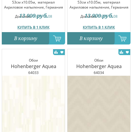
53см x10.05м,
материал
53см x10.05м,
материал
Акриловое напыление, Германия
Акриловое напыление, Германия
13 900
руб.
13 900
руб.
Доставка:
09.08-10.08
Доставка:
09.08-10.08
КУПИТЬ В 1 КЛИК
КУПИТЬ В 1 КЛИК
В корзину
В корзину
Обои
Обои
Hohenberger Aquea
Hohenberger Aquea
64033
64034