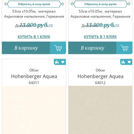
Образец в шоу-руме
Образец в шоу-руме
53см x10.05м,
материал
53см x10.05м,
материал
Акриловое напыление, Германия
Акриловое напыление, Германия
13 900
руб.
13 900
руб.
Доставка:
09.08-10.08
Доставка:
09.08-10.08
КУПИТЬ В 1 КЛИК
КУПИТЬ В 1 КЛИК
В корзину
В корзину
Обои
Обои
Hohenberger Aquea
Hohenberger Aquea
64011
64012