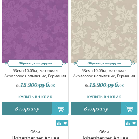
Образец в шоу-руме
Образец в шоу-руме
53см x10.05м,
материал
53см x10.05м,
материал
Акриловое напыление, Германия
Акриловое напыление, Германия
13 900
руб.
13 900
руб.
Доставка:
09.08-10.08
Доставка:
09.08-10.08
КУПИТЬ В 1 КЛИК
КУПИТЬ В 1 КЛИК
В корзину
В корзину
Обои
Обои
Hohenberger Aquea
Hohenberger Aquea