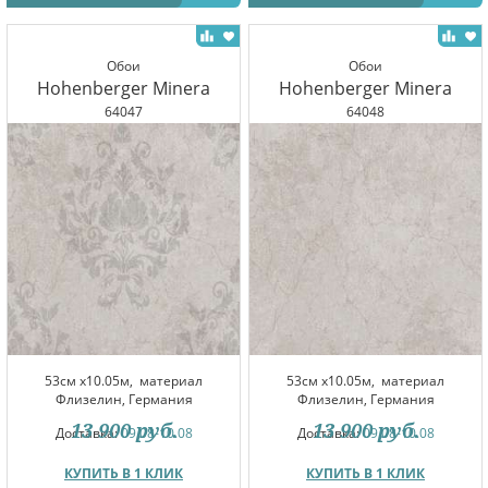
Обои
Обои
Hohenberger Minera
Hohenberger Minera
64047
64048
53см x10.05м,
материал
53см x10.05м,
материал
Флизелин, Германия
Флизелин, Германия
13 900
руб.
13 900
руб.
Доставка:
09.08-10.08
Доставка:
09.08-10.08
КУПИТЬ В 1 КЛИК
КУПИТЬ В 1 КЛИК