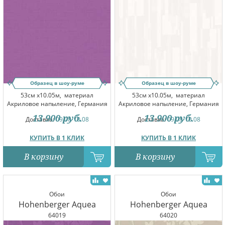
Образец в шоу-руме
Образец в шоу-руме
53см x10.05м,
материал
53см x10.05м,
материал
Акриловое напыление, Германия
Акриловое напыление, Германия
13 900
руб.
13 900
руб.
Доставка:
09.08-10.08
Доставка:
09.08-10.08
КУПИТЬ В 1 КЛИК
КУПИТЬ В 1 КЛИК
В корзину
В корзину
Обои
Обои
Hohenberger Aquea
Hohenberger Aquea
64019
64020