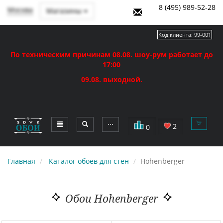
8 (495) 989-52-28
Москва
Магазины
Код клиента:
99-001
По техническим причинам 08.08. шоу-рум работает до
17:00
09.08. выходной.
⋯
2
0
Главная
Каталог обоев для стен
Hohenberger
Обои Hohenberger