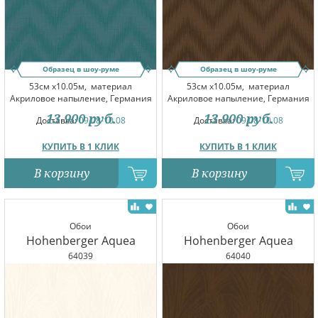
Образец в шоу-руме
Образец в шоу-руме
53см x10.05м,
материал
53см x10.05м,
материал
Акриловое напыление, Германия
Акриловое напыление, Германия
13 900
руб.
13 900
руб.
Доставка:
09.08-10.08
Доставка:
09.08-10.08
КУПИТЬ В 1 КЛИК
КУПИТЬ В 1 КЛИК
В корзину
В корзину
Обои
Обои
Hohenberger Aquea
Hohenberger Aquea
64039
64040