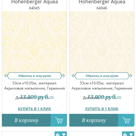
Hohenberger Aquea
Hohenberger Aquea
64045
64046
Образец в шоу-руме
Образец в шоу-руме
53см x10.05м,
материал
53см x10.05м,
материал
Акриловое напыление, Германия
Акриловое напыление, Германия
13 900
руб.
13 900
руб.
Доставка:
09.08-10.08
Доставка:
09.08-10.08
КУПИТЬ В 1 КЛИК
КУПИТЬ В 1 КЛИК
В корзину
В корзину