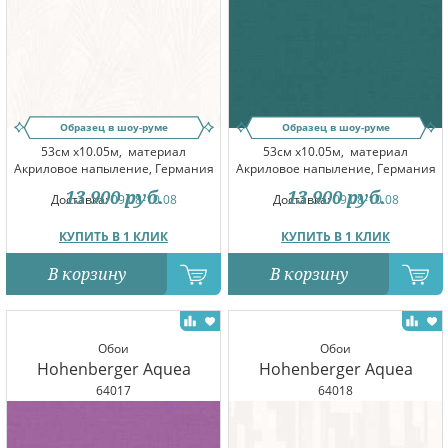
Образец в шоу-руме
Образец в шоу-руме
53см x10.05м,
материал
53см x10.05м,
материал
Акриловое напыление, Германия
Акриловое напыление, Германия
13 900
руб.
13 900
руб.
Доставка:
09.08-10.08
Доставка:
09.08-10.08
КУПИТЬ В 1 КЛИК
КУПИТЬ В 1 КЛИК
В корзину
В корзину
Обои
Обои
Hohenberger Aquea
Hohenberger Aquea
64017
64018