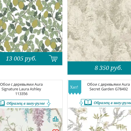
13 005
руб.
8 350
руб.
Обои с деревьями
Aura
Обои с деревьями
Aura
Signature Laura Ashley
Secret Garden
G78492
113356