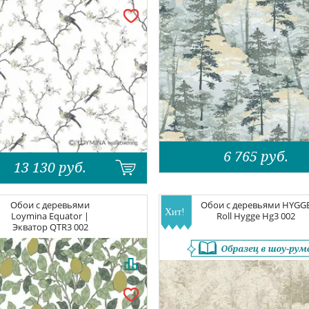
6 765
руб.
13 130
руб.
Обои с деревьями
Обои с деревьями
HYGG
Loymina Equator |
Roll Hygge
Hg3 002
Экватор
QTR3 002