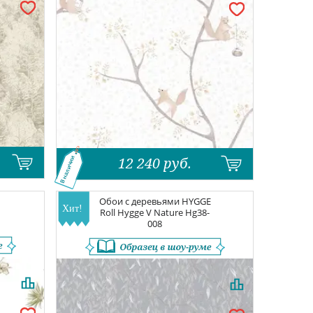
12 240
руб.
В наличии
Обои с деревьями
HYGGE
Roll Hygge V Nature
Hg38-
008