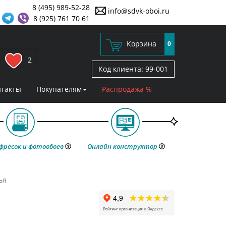
8 (495) 989-52-28
info@sdvk-oboi.ru
8 (925) 761 70 61
Корзина
0
2
Код клиента:
99-001
нтакты
Покупателям
Распродажа %
фресок и фотообоев
Онлайн конструктор
ья