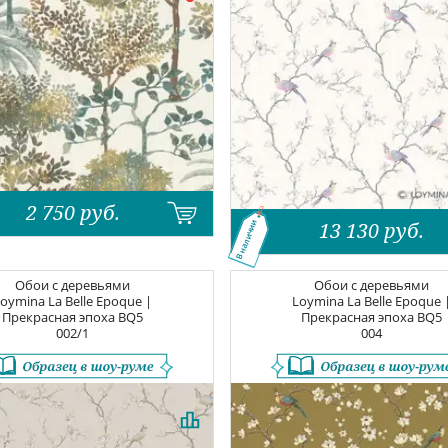
2 750
руб.
13 130
руб.
В наличии
Обои с деревьями
Обои с деревьями
oymina La Belle Epoque |
Loymina La Belle Epoque 
Прекрасная эпоха
BQ5
Прекрасная эпоха
BQ5
002/1
004