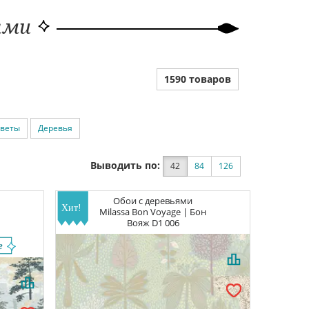
ями
1590 товаров
веты
Деревья
Выводить по:
42
84
126
Обои с деревьями
Milassa Bon Voyage | Бон
Вояж
D1 006