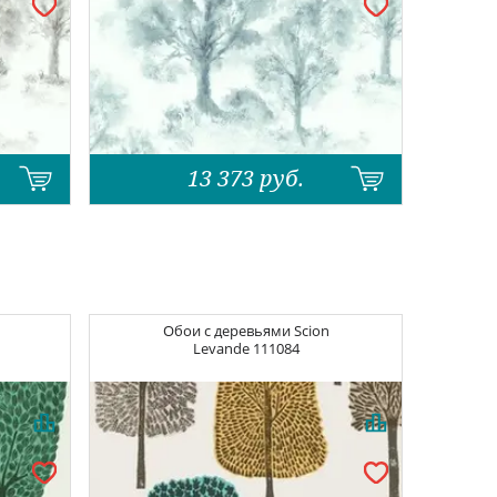
13 373
руб.
Обои с деревьями
Scion
Levande
111084