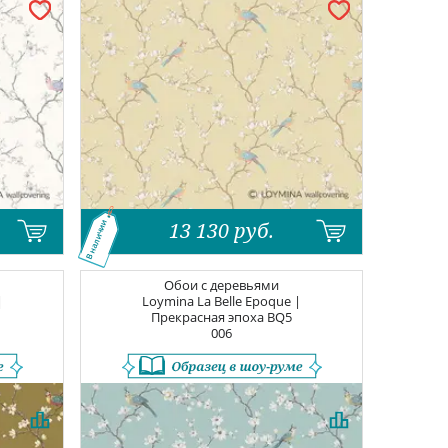
13 130
руб.
В наличии
Обои с деревьями
|
Loymina La Belle Epoque |
Прекрасная эпоха
BQ5
006