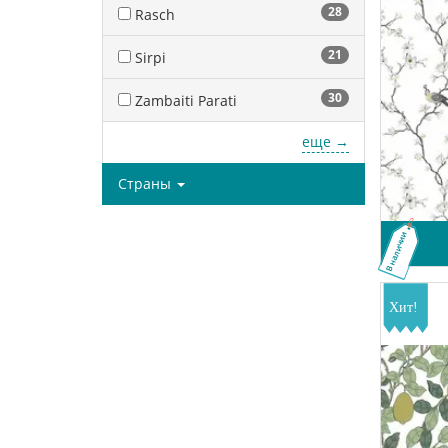
28
Rasch
21
Sirpi
30
Zambaiti Parati
еще →
Страны
В наличии