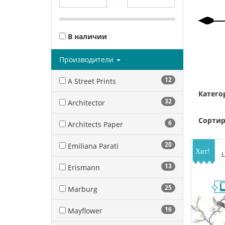
В наличии
Производители
12
A Street Prints
Катего
32
Architector
Сортир
6
Architects Paper
20
Emiliana Parati
L
13
Erismann
25
Marburg
16
Mayflower