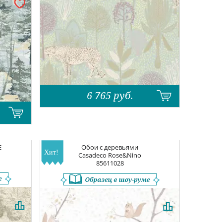
6 765
руб.
E
Обои с деревьями
Casadeco Rose&Nino
85611028