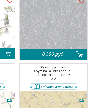
8 350
руб.
Обои с деревьями
|
Loymina La Belle Epoque |
Прекрасная эпоха
BQ5
002