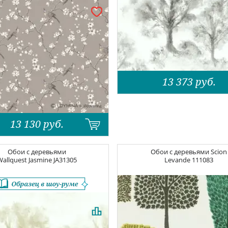
13 373
руб.
13 130
руб.
Обои с деревьями
Обои с деревьями
Scion
Wallquest Jasmine
JA31305
Levande
111083