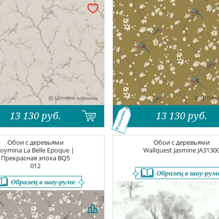
13 130
руб.
13 130
руб.
В наличии
Обои с деревьями
Обои с деревьями
oymina La Belle Epoque |
Wallquest Jasmine
JA3130
Прекрасная эпоха
BQ5
012