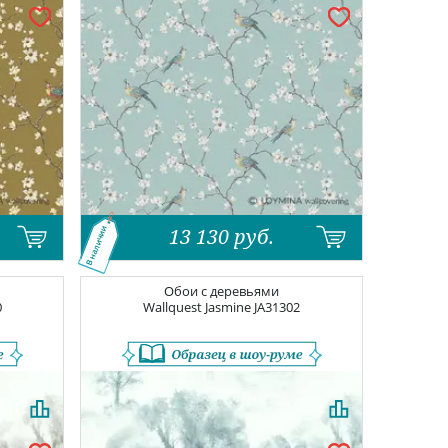
13 130
руб.
В наличии
Обои с деревьями
0
Wallquest Jasmine
JA31302