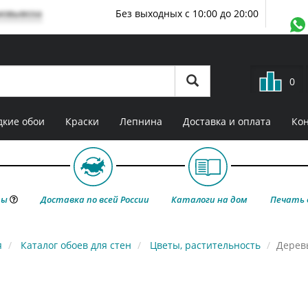
мовывоза
Без выходных с 10:00 до 20:00
0
кие обои
Краски
Лепнина
Доставка и оплата
Ко
ты
Доставка по всей России
Каталоги на дом
Печать 
я
Каталог обоев для стен
Цветы, растительность
Дерев