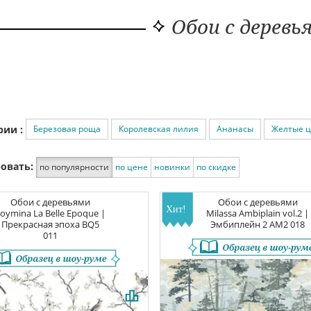
Обои с деревь
Березовая роща
Королевская лилия
Ананасы
Желтые ц
рии :
овать:
по популярности
по цене
новинки
по скидке
Обои с деревьями
Обои с деревьями
oymina La Belle Epoque |
Milassa Ambiplain vol.2 |
Прекрасная эпоха
BQ5
Эмбиплейн 2
AM2 018
011