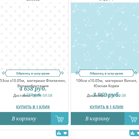
Образец в шоу-руме
Образец в шоу-руме
53см x10.05м,
материал Флизелин,
106см x10.05м,
материал Винил,
Великобритания
Южная Корея
4 658
руб.
3 960
руб.
6 210
руб.
Доставка:
08.08-09.08
Доставка:
08.08-09.08
КУПИТЬ В 1 КЛИК
КУПИТЬ В 1 КЛИК
В корзину
В корзину