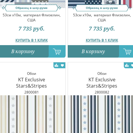
Образец в шоу-руме
Образец в шоу-руме
53см x10м,
материал Флизелин,
53см x10м,
материал Флизелин,
США
США
7 735
руб.
7 735
руб.
КУПИТЬ В 1 КЛИК
КУПИТЬ В 1 КЛИК
В корзину
В корзину
Обои
Обои
KT Exclusive
KT Exclusive
Stars&Stripes
Stars&Stripes
2800081
2800082