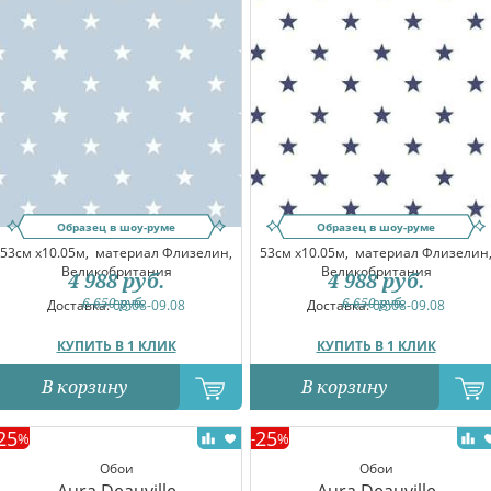
Образец в шоу-руме
Образец в шоу-руме
53см x10.05м,
материал Флизелин,
53см x10.05м,
материал Флизелин
Великобритания
Великобритания
4 988
руб.
4 988
руб.
6 650
руб.
6 650
руб.
Доставка:
08.08-09.08
Доставка:
08.08-09.08
КУПИТЬ В 1 КЛИК
КУПИТЬ В 1 КЛИК
В корзину
В корзину
25
25
%
-
%
Обои
Обои