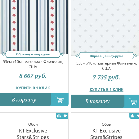
Образец в шоу-руме
Образец в шоу-руме
53см x10м,
материал Флизелин,
53см x10м,
материал Флизелин,
США
США
8 667
руб.
7 735
руб.
КУПИТЬ В 1 КЛИК
КУПИТЬ В 1 КЛИК
В корзину
В корзину
Обои
Обои
KT Exclusive
KT Exclusive
Stars&Stripes
Stars&Stripes