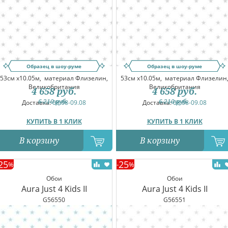
Образец в шоу-руме
Образец в шоу-руме
53см x10.05м,
материал Флизелин,
53см x10.05м,
материал Флизелин
Великобритания
Великобритания
4 658
руб.
4 658
руб.
6 210
руб.
6 210
руб.
Доставка:
08.08-09.08
Доставка:
08.08-09.08
КУПИТЬ В 1 КЛИК
КУПИТЬ В 1 КЛИК
В корзину
В корзину
25
25
%
-
%
Обои
Обои
Aura Just 4 Kids II
Aura Just 4 Kids II
G56550
G56551