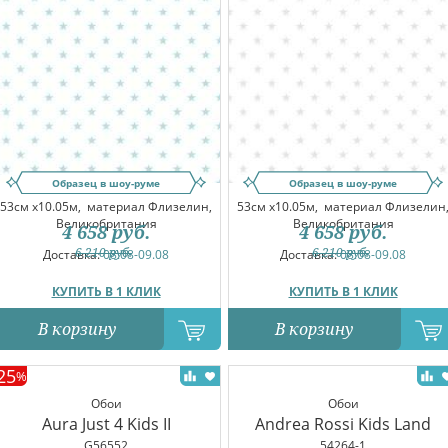
Образец в шоу-руме
Образец в шоу-руме
53см x10.05м,
материал Флизелин,
53см x10.05м,
материал Флизелин
Великобритания
Великобритания
4 658
руб.
4 658
руб.
6 210
руб.
6 210
руб.
Доставка:
08.08-09.08
Доставка:
08.08-09.08
КУПИТЬ В 1 КЛИК
КУПИТЬ В 1 КЛИК
В корзину
В корзину
25
%
Обои
Обои
Aura Just 4 Kids II
Andrea Rossi Kids Land
G56552
54264-1