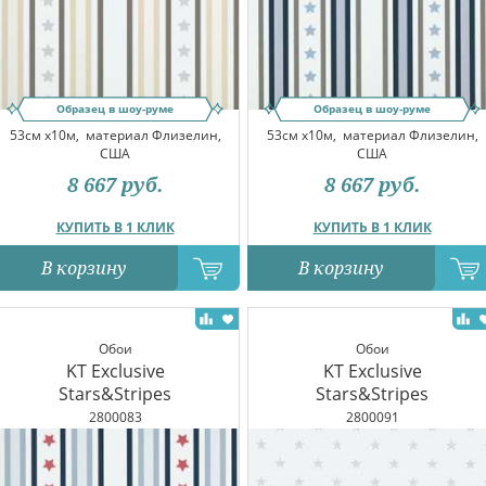
Образец в шоу-руме
Образец в шоу-руме
53см x10м,
материал Флизелин,
53см x10м,
материал Флизелин,
США
США
8 667
руб.
8 667
руб.
КУПИТЬ В 1 КЛИК
КУПИТЬ В 1 КЛИК
В корзину
В корзину
Обои
Обои
KT Exclusive
KT Exclusive
Stars&Stripes
Stars&Stripes
2800083
2800091