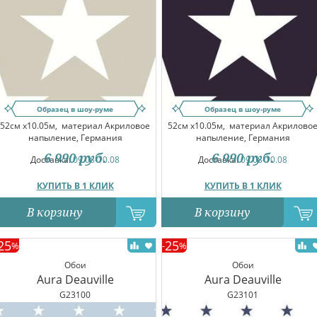
Образец в шоу-руме
Образец в шоу-руме
52см x10.05м,
материал Акриловое
52см x10.05м,
материал Акрилово
напыление, Германия
напыление, Германия
6 990
руб.
6 990
руб.
Доставка:
09.08-10.08
Доставка:
09.08-10.08
КУПИТЬ В 1 КЛИК
КУПИТЬ В 1 КЛИК
В корзину
В корзину
25
25
%
-
%
Обои
Обои
Aura Deauville
Aura Deauville
G23100
G23101