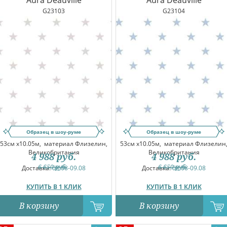
Aura Deauville
Aura Deauville
G23103
G23104
Образец в шоу-руме
Образец в шоу-руме
53см x10.05м,
материал Флизелин,
53см x10.05м,
материал Флизелин
Великобритания
Великобритания
4 988
руб.
4 988
руб.
6 650
руб.
6 650
руб.
Доставка:
08.08-09.08
Доставка:
08.08-09.08
КУПИТЬ В 1 КЛИК
КУПИТЬ В 1 КЛИК
В корзину
В корзину