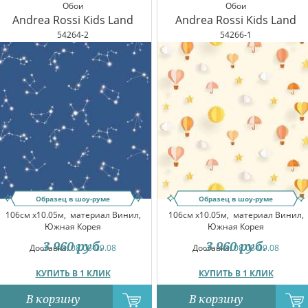
Обои
Обои
Andrea Rossi Kids Land
Andrea Rossi Kids Land
54264-2
54266-1
Образец в шоу-руме
Образец в шоу-руме
106см x10.05м,
материал Винил,
106см x10.05м,
материал Винил,
Южная Корея
Южная Корея
3 960
руб.
3 960
руб.
Доставка:
08.08-09.08
Доставка:
08.08-09.08
КУПИТЬ В 1 КЛИК
КУПИТЬ В 1 КЛИК
В корзину
В корзину