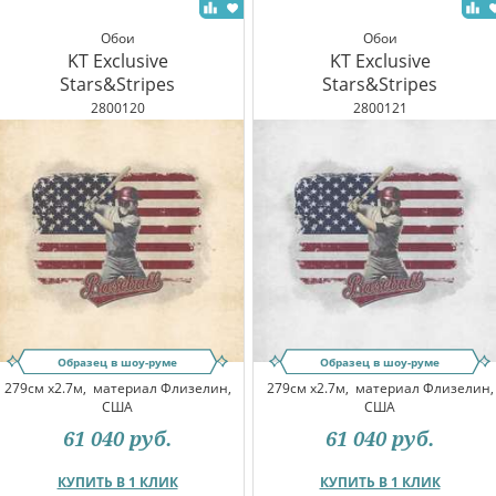
Обои
Обои
KT Exclusive
KT Exclusive
Stars&Stripes
Stars&Stripes
2800120
2800121
Образец в шоу-руме
Образец в шоу-руме
279см x2.7м,
материал Флизелин,
279см x2.7м,
материал Флизелин,
США
США
61 040
руб.
61 040
руб.
КУПИТЬ В 1 КЛИК
КУПИТЬ В 1 КЛИК