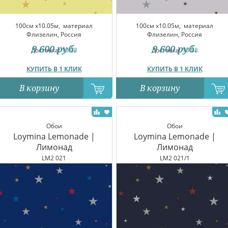
100см x10.05м,
материал
100см x10.05м,
материал
Флизелин, Россия
Флизелин, Россия
9 600
руб.
9 600
руб.
Доставка:
10.08
Доставка:
10.08
КУПИТЬ В 1 КЛИК
КУПИТЬ В 1 КЛИК
В корзину
В корзину
Обои
Обои
Loymina Lemonade |
Loymina Lemonade |
Лимонад
Лимонад
LM2 021
LM2 021/1