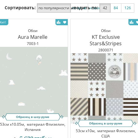
Сортировать:
Выводить по:
по популярности
по цене
новинки
42
по скидке
84
126
Обои
Обои
Aura Marelle
KT Exclusive
Stars&Stripes
7003-1
2800071
Образец в шоу-руме
Образец в шоу-руме
53см x10.05м,
материал Флизелин,
Испания
53см x10м,
материал Флизелин,
США