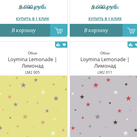
9 600
руб.
9 600
руб.
Доставка:
10.08
Доставка:
10.08
КУПИТЬ В 1 КЛИК
КУПИТЬ В 1 КЛИК
В корзину
В корзину
Обои
Обои
Loymina Lemonade |
Loymina Lemonade |
Лимонад
Лимонад
LM2 005
LM2 011