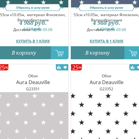
Образец в шоу-руме
Образец в шоу-руме
53см x10.05м,
материал Флизелин,
53см x10.05м,
материал Флизелин
Великобритания
Великобритания
4 988
руб.
4 988
руб.
6 650
руб.
6 650
руб.
Доставка:
08.08-09.08
Доставка:
08.08-09.08
КУПИТЬ В 1 КЛИК
КУПИТЬ В 1 КЛИК
В корзину
В корзину
25
25
%
-
%
Обои
Обои
Aura Deauville
Aura Deauville
G23351
G23352