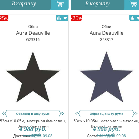
В корзину
В корзину
25
25
%
-
%
Обои
Обои
Aura Deauville
Aura Deauville
G23316
G23317
Образец в шоу-руме
Образец в шоу-руме
53см x10.05м,
материал Флизелин,
53см x10.05м,
материал Флизелин
Великобритания
Великобритания
4 988
руб.
4 988
руб.
6 650
руб.
6 650
руб.
Доставка:
08.08-09.08
Доставка:
08.08-09.08