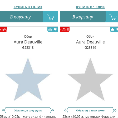
КУПИТЬ В 1 КЛИК
КУПИТЬ В 1 КЛИК
В корзину
В корзину
25
25
%
-
%
Обои
Обои
Aura Deauville
Aura Deauville
G23318
G23319
Образец в шоу-руме
Образец в шоу-руме
53см x10.05м,
материал Флизелин,
53см x10.05м,
материал Флизелин