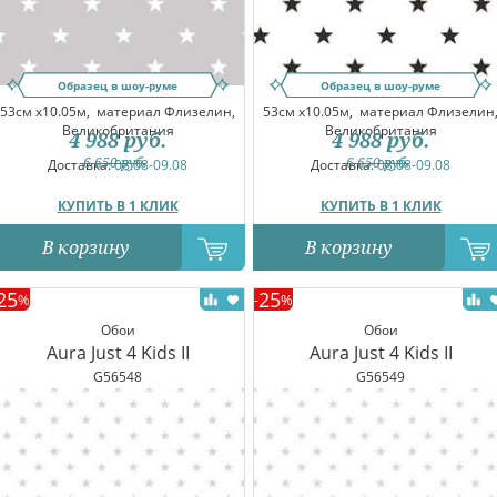
Образец в шоу-руме
Образец в шоу-руме
53см x10.05м,
материал Флизелин,
53см x10.05м,
материал Флизелин
Великобритания
Великобритания
4 988
руб.
4 988
руб.
6 650
руб.
6 650
руб.
Доставка:
08.08-09.08
Доставка:
08.08-09.08
КУПИТЬ В 1 КЛИК
КУПИТЬ В 1 КЛИК
В корзину
В корзину
25
25
%
-
%
Обои
Обои
Aura Just 4 Kids II
Aura Just 4 Kids II
G56548
G56549