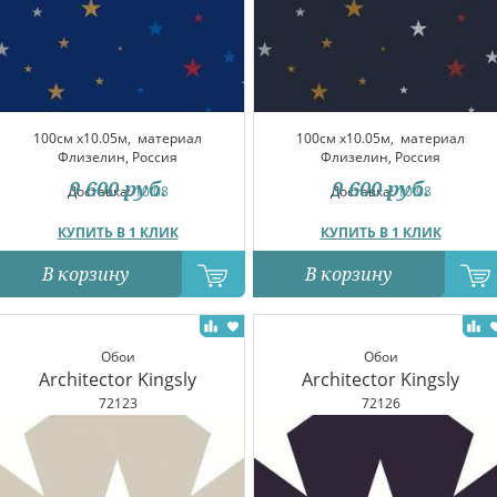
100см x10.05м,
материал
100см x10.05м,
материал
Флизелин, Россия
Флизелин, Россия
9 600
руб.
9 600
руб.
Доставка:
10.08
Доставка:
10.08
КУПИТЬ В 1 КЛИК
КУПИТЬ В 1 КЛИК
В корзину
В корзину
Обои
Обои
Architector Kingsly
Architector Kingsly
72123
72126