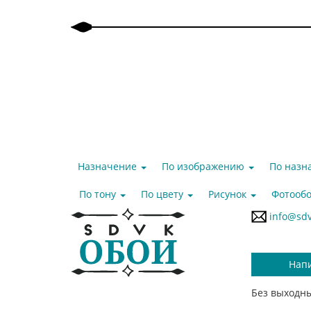
Назначение
По изображению
По наз
По тону
По цвету
Рисунок
Фотообо
info@sdv
Нап
Без выходны