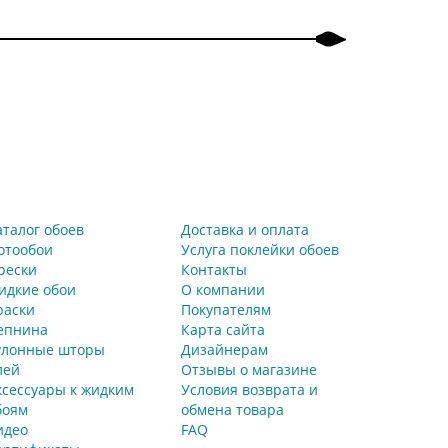
аталог обоев
Доставка и оплата
отообои
Услуга поклейки обоев
рески
Контакты
идкие обои
О компании
раски
Покупателям
епнина
Карта сайта
улонные шторы
Дизайнерам
лей
Отзывы о магазине
ксессуары к жидким
Условия возврата и
боям
обмена товара
идео
FAQ