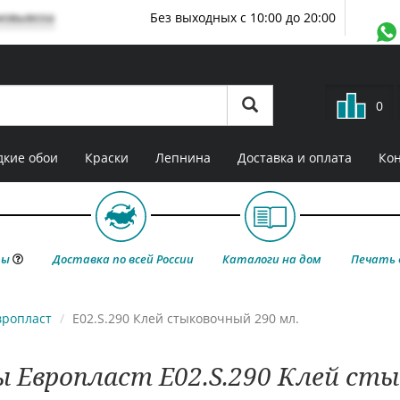
мовывоза
Без выходных с 10:00 до 20:00
0
кие обои
Краски
Лепнина
Доставка и оплата
Ко
ты
Доставка по всей России
Каталоги на дом
Печать 
вропласт
E02.S.290 Клей стыковочный 290 мл.
ы Европласт E02.S.290 Клей сты