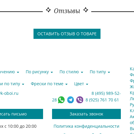
Отзывы
ОСТАВИТЬ ОТЗЫВ О ТОВАРЕ
К
начению
По рисунку
По стилю
По типу
Ф
Ф
и по типу
Фрески по теме
Цвет
Ж
К
k-oboi.ru
8 (495) 989-52-
Л
28
8 (925) 761 70 61
Р
К
исать письмо
Заказать звонок
А
о
х с 10:00 до 20:00
Политика конфиденциальности
В