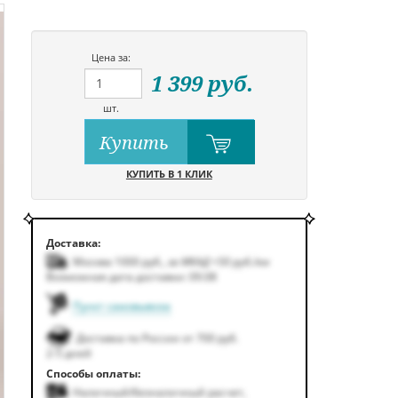
Цена за:
1 399
руб.
шт.
Купить
КУПИТЬ В 1 КЛИК
Доставка:
Москва 1000
руб.
,
за МКАД +50
руб.
/км
Возможная дата доставки: 09.08
Пункт самовывоза
Доставка по России от 700 руб.
2-5 дней
Способы оплаты:
Наличный/безналичный расчет,