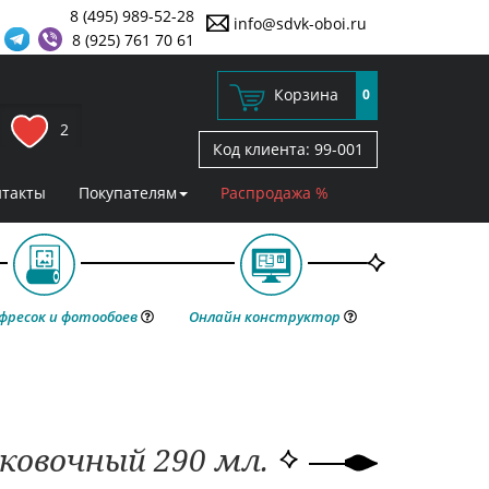
8 (495) 989-52-28
info@sdvk-oboi.ru
8 (925) 761 70 61
Корзина
0
2
Код клиента:
99-001
нтакты
Покупателям
Распродажа %
фресок и фотообоев
Онлайн конструктор
ковочный 290 мл.