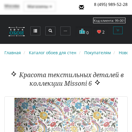
8 (495) 989-52-28
Москва
Магазины
Код клиента:
99-001
⋯
2
0
Главная
Каталог обоев для стен
Покупателям
Новос
Красота текстильных деталей в
коллекции Missoni 6