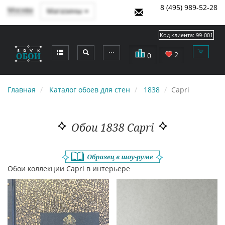
8 (495) 989-52-28
Москва
Магазины
Код клиента:
99-001
⋯
2
0
Главная
Каталог обоев для стен
1838
Capri
Обои 1838 Capri
Обои коллекции Capri в интерьере