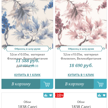
Образец в шоу-руме
Образец в шоу-руме
52см x10.05м,
материал
52см x10.05м,
материал
Флизелин, Великобритания
Флизелин, Великобритания
11 588
руб.
18 690
руб.
18 690
руб.
Доставка:
09.08
КУПИТЬ В 1 КЛИК
КУПИТЬ В 1 КЛИК
В корзину
В корзину
38
-
%
Обои
Обои
1838 Capri
1838 Capri