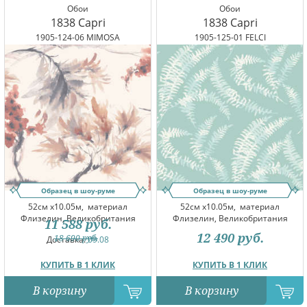
Обои
Обои
1838 Capri
1838 Capri
1905-124-06 MIMOSA
1905-125-01 FELCI
Образец в шоу-руме
Образец в шоу-руме
52см x10.05м,
материал
52см x10.05м,
материал
Флизелин, Великобритания
Флизелин, Великобритания
11 588
руб.
12 490
руб.
18 690
руб.
Доставка:
09.08
КУПИТЬ В 1 КЛИК
КУПИТЬ В 1 КЛИК
В корзину
В корзину