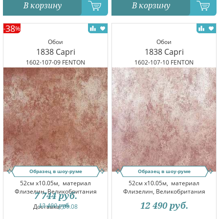
В корзину
В корзину
38
-
%
Обои
Обои
1838 Capri
1838 Capri
1602-107-09 FENTON
1602-107-10 FENTON
Образец в шоу-руме
Образец в шоу-руме
52см x10.05м,
материал
52см x10.05м,
материал
Флизелин, Великобритания
Флизелин, Великобритания
7 744
руб.
12 490
руб.
12 490
руб.
Доставка:
09.08