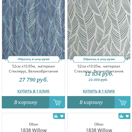
Образец в шоу-руме
Образец в шоу-руме
52см x10.05м,
материал
52см x10.05м,
материал
Стеклярус, Великобритания
Стеклярус, Великобритания
12 834
руб.
27 790
руб.
21 390
руб.
КУПИТЬ В 1 КЛИК
КУПИТЬ В 1 КЛИК
В корзину
В корзину
Обои
Обои
1838 Willow
1838 Willow