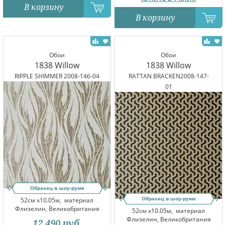
В корзину
В корзину
Обои
Обои
1838 Willow
1838 Willow
RIPPLE SHIMMER 2008-146-04
RATTAN BRACKEN2008-147-
01
Образец в шоу-руме
Образец в шоу-руме
52см x10.05м,
материал
Флизелин, Великобритания
52см x10.05м,
материал
Флизелин, Великобритания
12 490
руб.