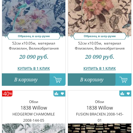
Образец в шоу-руме
Образец в шоу-руме
52см x10.05м,
материал
52см x10.05м,
материал
Флизелин, Великобритания
Флизелин, Великобритания
20 090
руб.
20 090
руб.
КУПИТЬ В 1 КЛИК
КУПИТЬ В 1 КЛИК
В корзину
В корзину
40
-
%
Обои
Обои
1838 Willow
1838 Willow
HEDGEROW CHAMOMILE
FUSION BRACKEN 2008-145-
2008-144-05
01