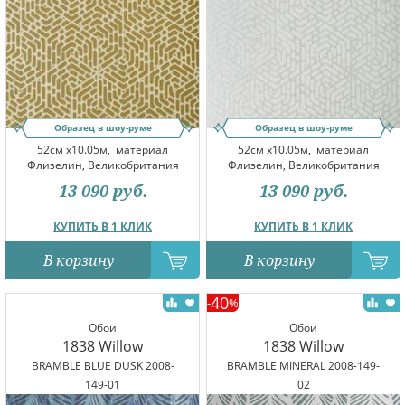
Образец в шоу-руме
Образец в шоу-руме
52см x10.05м,
материал
52см x10.05м,
материал
Флизелин, Великобритания
Флизелин, Великобритания
13 090
руб.
13 090
руб.
КУПИТЬ В 1 КЛИК
КУПИТЬ В 1 КЛИК
В корзину
В корзину
40
-
%
Обои
Обои
1838 Willow
1838 Willow
BRAMBLE BLUE DUSK 2008-
BRAMBLE MINERAL 2008-149-
149-01
02