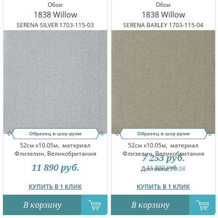
Обои
Обои
1838 Willow
1838 Willow
SERENA SILVER 1703-115-03
SERENA BARLEY 1703-115-04
Образец в шоу-руме
Образец в шоу-руме
52см x10.05м,
материал
52см x10.05м,
материал
Флизелин, Великобритания
Флизелин, Великобритания
7 253
руб.
11 890
руб.
11 890
руб.
Доставка:
10.08
КУПИТЬ В 1 КЛИК
КУПИТЬ В 1 КЛИК
В корзину
В корзину