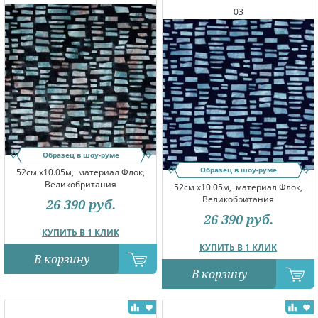
03
Образец в шоу-руме
Образец в шоу-руме
52см x10.05м,
материал Флок,
Великобритания
52см x10.05м,
материал Флок,
Великобритания
26 390
руб.
26 390
руб.
КУПИТЬ В 1 КЛИК
КУПИТЬ В 1 КЛИК
В корзину
В корзину