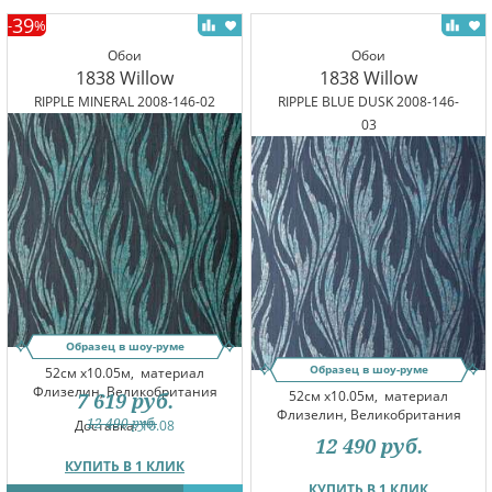
39
-
%
Обои
Обои
1838 Willow
1838 Willow
RIPPLE MINERAL 2008-146-02
RIPPLE BLUE DUSK 2008-146-
03
Образец в шоу-руме
Образец в шоу-руме
52см x10.05м,
материал
Флизелин, Великобритания
52см x10.05м,
материал
7 619
руб.
Флизелин, Великобритания
12 490
руб.
Доставка:
10.08
12 490
руб.
КУПИТЬ В 1 КЛИК
КУПИТЬ В 1 КЛИК