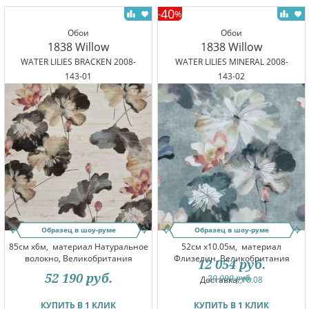
40
-
%
Обои
Обои
1838 Willow
1838 Willow
WATER LILIES BRACKEN 2008-
WATER LILIES MINERAL 2008-
143-01
143-02
Образец в шоу-руме
Образец в шоу-руме
85см x6м,
материал Натуральное
52см x10.05м,
материал
волокно, Великобритания
Флизелин, Великобритания
12 054
руб.
52 190
руб.
20 090
руб.
Доставка:
10.08
КУПИТЬ В 1 КЛИК
КУПИТЬ В 1 КЛИК