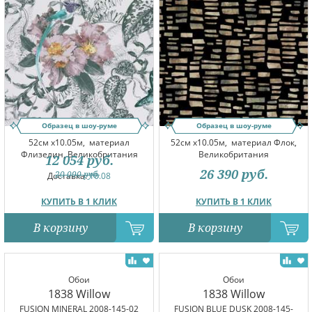
Образец в шоу-руме
Образец в шоу-руме
52см x10.05м,
материал
52см x10.05м,
материал Флок,
Флизелин, Великобритания
Великобритания
12 054
руб.
26 390
руб.
20 090
руб.
Доставка:
10.08
КУПИТЬ В 1 КЛИК
КУПИТЬ В 1 КЛИК
В корзину
В корзину
Обои
Обои
1838 Willow
1838 Willow
FUSION MINERAL 2008-145-02
FUSION BLUE DUSK 2008-145-