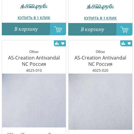
4 950
руб.
4 950
руб.
Доставка:
13.08
Доставка:
13.08
КУПИТЬ В 1 КЛИК
КУПИТЬ В 1 КЛИК
В корзину
В корзину
Обои
Обои
AS-Creation Antivandal
AS-Creation Antivandal
NC Россия
NC Россия
4025-010
4025-020