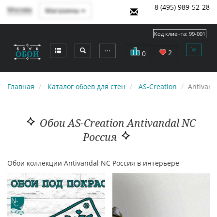
8 (495) 989-52-28
Москва
Магазины
Код клиента:
99-001
⋯
2
0
Главная
Каталог обоев для стен
AS-Creation
Antivand
Обои AS-Creation Antivandal NC
Россия
Обои коллекции Antivandal NC Россия в интерьере