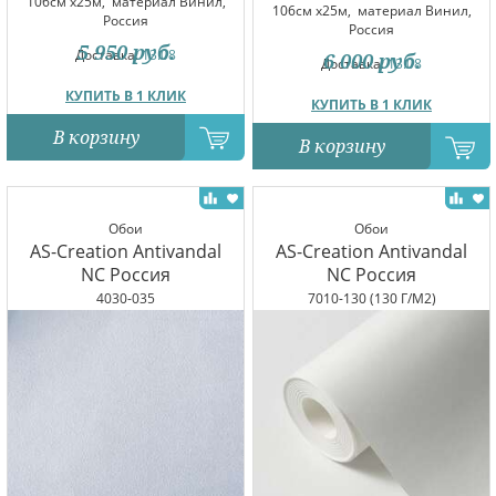
106см x25м,
материал Винил,
106см x25м,
материал Винил,
Россия
Россия
5 950
руб.
Доставка:
13.08
6 000
руб.
Доставка:
13.08
КУПИТЬ В 1 КЛИК
КУПИТЬ В 1 КЛИК
В корзину
В корзину
Обои
Обои
AS-Creation Antivandal
AS-Creation Antivandal
NC Россия
NC Россия
4030-035
7010-130 (130 Г/М2)