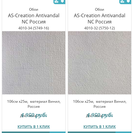
Обои
Обои
AS-Creation Antivandal
AS-Creation Antivandal
NC Россия
NC Россия
4010-34 (5749-16)
4010-32 (5750-12)
106см x25м,
материал Винил,
106см x25м,
материал Винил,
Россия
Россия
4 950
руб.
4 950
руб.
Доставка:
13.08
Доставка:
13.08
КУПИТЬ В 1 КЛИК
КУПИТЬ В 1 КЛИК