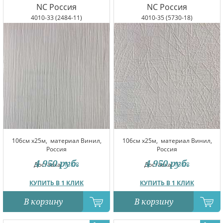
NC Россия
NC Россия
4010-33 (2484-11)
4010-35 (5730-18)
106см x25м,
материал Винил,
106см x25м,
материал Винил,
Россия
Россия
4 950
руб.
4 950
руб.
Доставка:
13.08
Доставка:
13.08
КУПИТЬ В 1 КЛИК
КУПИТЬ В 1 КЛИК
В корзину
В корзину