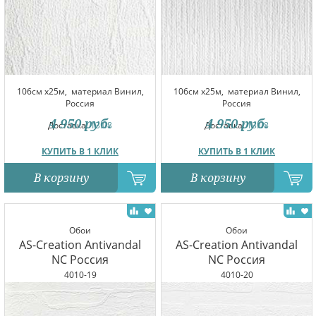
106см x25м,
материал Винил,
106см x25м,
материал Винил,
Россия
Россия
4 950
руб.
4 950
руб.
Доставка:
13.08
Доставка:
13.08
КУПИТЬ В 1 КЛИК
КУПИТЬ В 1 КЛИК
В корзину
В корзину
Обои
Обои
AS-Creation Antivandal
AS-Creation Antivandal
NC Россия
NC Россия
4010-19
4010-20