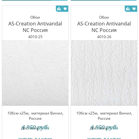
Обои
Обои
AS-Creation Antivandal
AS-Creation Antivandal
NC Россия
NC Россия
4010-25
4010-26
106см x25м,
материал Винил,
106см x25м,
материал Винил,
Россия
Россия
4 950
руб.
4 950
руб.
Доставка:
13.08
Доставка:
13.08