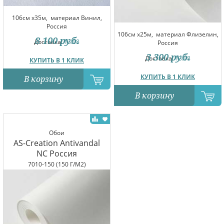
106см x35м,
материал Винил,
Россия
106см x25м,
материал Флизелин,
8 100
руб.
Доставка:
13.08
Россия
3 300
руб.
Доставка:
13.08
КУПИТЬ В 1 КЛИК
КУПИТЬ В 1 КЛИК
В корзину
В корзину
Обои
AS-Creation Antivandal
NC Россия
7010-150 (150 Г/М2)