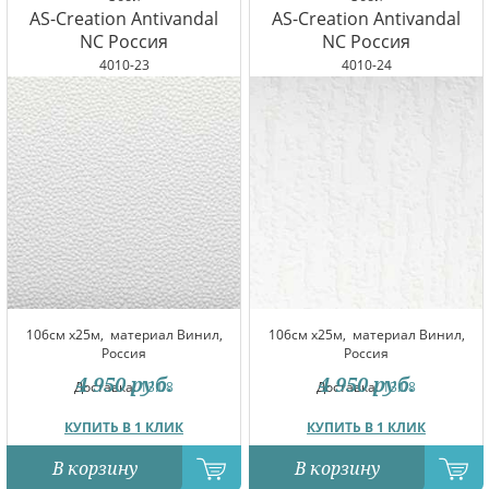
AS-Creation Antivandal
AS-Creation Antivandal
NC Россия
NC Россия
4010-23
4010-24
106см x25м,
материал Винил,
106см x25м,
материал Винил,
Россия
Россия
4 950
руб.
4 950
руб.
Доставка:
13.08
Доставка:
13.08
КУПИТЬ В 1 КЛИК
КУПИТЬ В 1 КЛИК
В корзину
В корзину