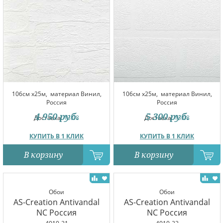
106см x25м,
материал Винил,
106см x25м,
материал Винил,
Россия
Россия
4 950
руб.
5 300
руб.
Доставка:
13.08
Доставка:
13.08
КУПИТЬ В 1 КЛИК
КУПИТЬ В 1 КЛИК
В корзину
В корзину
Обои
Обои
AS-Creation Antivandal
AS-Creation Antivandal
NC Россия
NC Россия