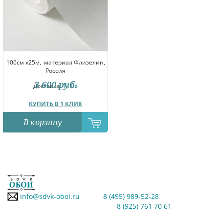
106см x25м,
материал Флизелин,
Россия
3 600
руб.
Доставка:
13.08
КУПИТЬ В 1 КЛИК
В корзину
info@sdvk-oboi.ru
8 (495) 989-52-28
8 (925) 761 70 61