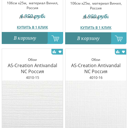
106см x25м,
материал Винил,
106см x25м,
материал Винил,
Россия
Россия
4 950
руб.
4 950
руб.
Доставка:
13.08
Доставка:
13.08
КУПИТЬ В 1 КЛИК
КУПИТЬ В 1 КЛИК
В корзину
В корзину
Обои
Обои
AS-Creation Antivandal
AS-Creation Antivandal
NC Россия
NC Россия
4010-15
4010-16