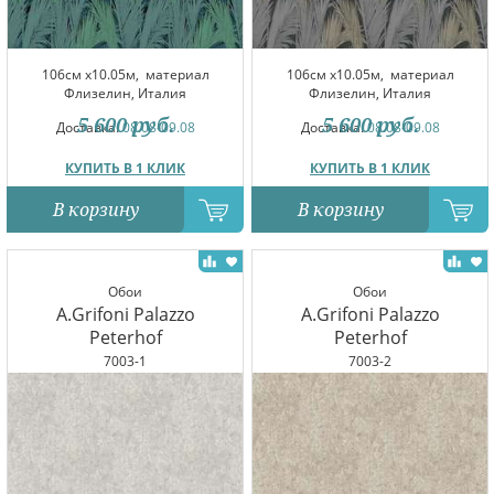
106см x10.05м,
материал
106см x10.05м,
материал
Флизелин, Италия
Флизелин, Италия
5 600
руб.
5 600
руб.
Доставка:
08.08-09.08
Доставка:
08.08-09.08
КУПИТЬ В 1 КЛИК
КУПИТЬ В 1 КЛИК
В корзину
В корзину
Обои
Обои
A.Grifoni Palazzo
A.Grifoni Palazzo
Peterhof
Peterhof
7003-1
7003-2