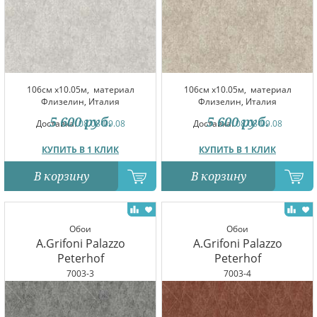
106см x10.05м,
материал
106см x10.05м,
материал
Флизелин, Италия
Флизелин, Италия
5 600
руб.
5 600
руб.
Доставка:
08.08-09.08
Доставка:
08.08-09.08
КУПИТЬ В 1 КЛИК
КУПИТЬ В 1 КЛИК
В корзину
В корзину
Обои
Обои
A.Grifoni Palazzo
A.Grifoni Palazzo
Peterhof
Peterhof
7003-3
7003-4