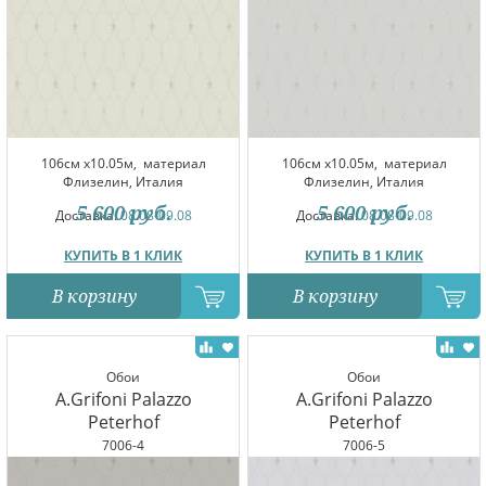
106см x10.05м,
материал
106см x10.05м,
материал
Флизелин, Италия
Флизелин, Италия
5 600
руб.
5 600
руб.
Доставка:
08.08-09.08
Доставка:
08.08-09.08
КУПИТЬ В 1 КЛИК
КУПИТЬ В 1 КЛИК
В корзину
В корзину
Обои
Обои
A.Grifoni Palazzo
A.Grifoni Palazzo
Peterhof
Peterhof
7006-4
7006-5