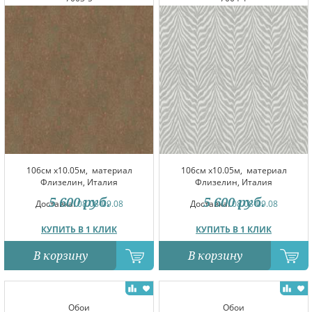
106см x10.05м,
материал
106см x10.05м,
материал
Флизелин, Италия
Флизелин, Италия
5 600
руб.
5 600
руб.
Доставка:
08.08-09.08
Доставка:
08.08-09.08
КУПИТЬ В 1 КЛИК
КУПИТЬ В 1 КЛИК
В корзину
В корзину
Обои
Обои