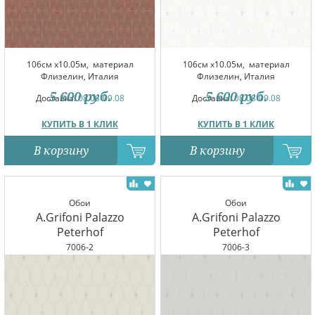
106см x10.05м,
материал
106см x10.05м,
материал
Флизелин, Италия
Флизелин, Италия
5 600
руб.
5 600
руб.
Доставка:
08.08-09.08
Доставка:
08.08-09.08
КУПИТЬ В 1 КЛИК
КУПИТЬ В 1 КЛИК
В корзину
В корзину
Обои
Обои
A.Grifoni Palazzo
A.Grifoni Palazzo
Peterhof
Peterhof
7006-2
7006-3