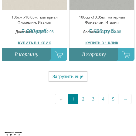
106см x10.05м,
материал
106см x10.05м,
материал
Флизелин, Италия
Флизелин, Италия
5 600
руб.
5 600
руб.
Доставка:
08.08-09.08
Доставка:
08.08-09.08
КУПИТЬ В 1 КЛИК
КУПИТЬ В 1 КЛИК
В корзину
В корзину
Загрузить еще
←
1
2
3
4
5
→