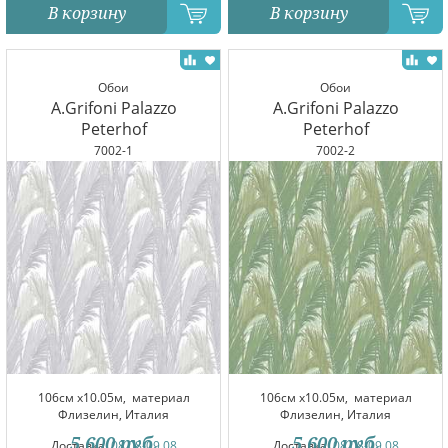
В корзину
В корзину
Обои
Обои
A.Grifoni Palazzo
A.Grifoni Palazzo
Peterhof
Peterhof
7002-1
7002-2
106см x10.05м,
материал
106см x10.05м,
материал
Флизелин, Италия
Флизелин, Италия
5 600
руб.
5 600
руб.
Доставка:
08.08-09.08
Доставка:
08.08-09.08