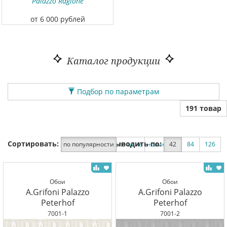
Palazzo Ragione
от 6 000 рублей
Каталог продукции
Подбор по параметрам
191 товар
Сортировать:
Выводить по:
по популярности
по цене
новинки
42
по скидке
84
126
Обои
Обои
A.Grifoni Palazzo
A.Grifoni Palazzo
Peterhof
Peterhof
7001-1
7001-2