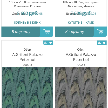
106см x10.05м,
материал
106см x10.05м,
материал
Флизелин, Италия
Флизелин, Италия
5 600
руб.
5 600
руб.
Доставка:
08.08-09.08
Доставка:
08.08-09.08
КУПИТЬ В 1 КЛИК
КУПИТЬ В 1 КЛИК
В корзину
В корзину
Обои
Обои
A.Grifoni Palazzo
A.Grifoni Palazzo
Peterhof
Peterhof
7002-5
7002-6