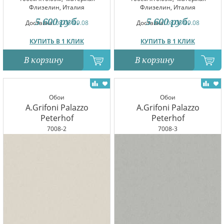
Флизелин, Италия
Флизелин, Италия
5 600
руб.
5 600
руб.
Доставка:
08.08-09.08
Доставка:
08.08-09.08
КУПИТЬ В 1 КЛИК
КУПИТЬ В 1 КЛИК
В корзину
В корзину
Обои
Обои
A.Grifoni Palazzo
A.Grifoni Palazzo
Peterhof
Peterhof
7008-2
7008-3