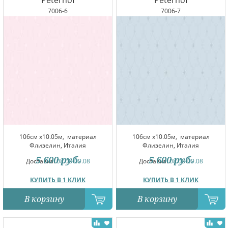
Peterhof
Peterhof
7006-6
7006-7
106см x10.05м,
материал
106см x10.05м,
материал
Флизелин, Италия
Флизелин, Италия
5 600
руб.
5 600
руб.
Доставка:
08.08-09.08
Доставка:
08.08-09.08
КУПИТЬ В 1 КЛИК
КУПИТЬ В 1 КЛИК
В корзину
В корзину