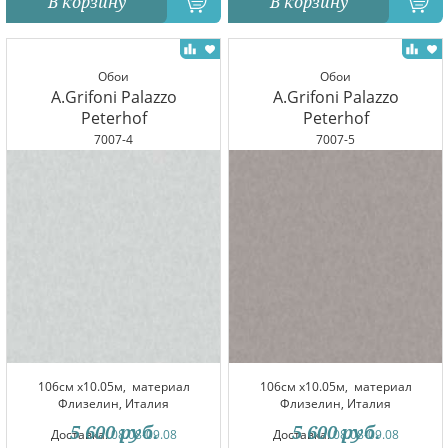
В корзину
В корзину
Обои
Обои
A.Grifoni Palazzo
A.Grifoni Palazzo
Peterhof
Peterhof
7007-4
7007-5
106см x10.05м,
материал
106см x10.05м,
материал
Флизелин, Италия
Флизелин, Италия
5 600
руб.
5 600
руб.
Доставка:
08.08-09.08
Доставка:
08.08-09.08