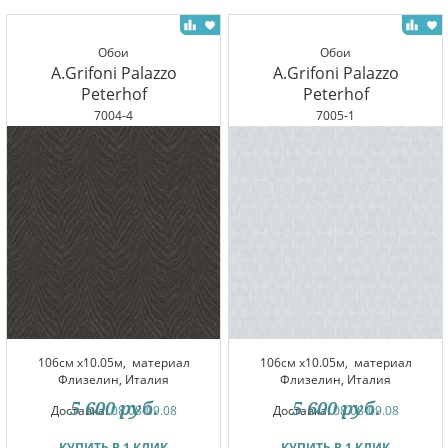
Обои
Обои
A.Grifoni Palazzo
A.Grifoni Palazzo
Peterhof
Peterhof
7004-4
7005-1
106см x10.05м,
материал
106см x10.05м,
материал
Флизелин, Италия
Флизелин, Италия
5 600
руб.
5 600
руб.
Доставка:
08.08-09.08
Доставка:
08.08-09.08
КУПИТЬ В 1 КЛИК
КУПИТЬ В 1 КЛИК