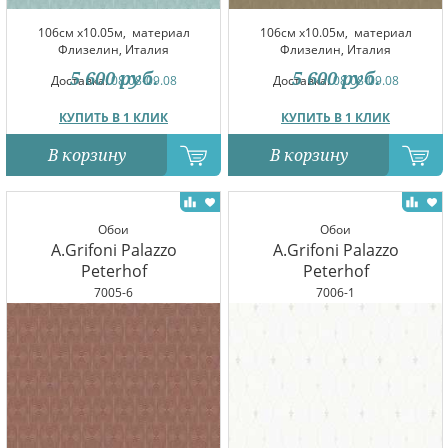
106см x10.05м,
материал
106см x10.05м,
материал
Флизелин, Италия
Флизелин, Италия
5 600
руб.
5 600
руб.
Доставка:
08.08-09.08
Доставка:
08.08-09.08
КУПИТЬ В 1 КЛИК
КУПИТЬ В 1 КЛИК
В корзину
В корзину
Обои
Обои
A.Grifoni Palazzo
A.Grifoni Palazzo
Peterhof
Peterhof
7005-6
7006-1