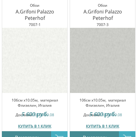
Обои
Обои
A.Grifoni Palazzo
A.Grifoni Palazzo
Peterhof
Peterhof
7007-1
7007-3
106см x10.05м,
материал
106см x10.05м,
материал
Флизелин, Италия
Флизелин, Италия
5 600
руб.
5 600
руб.
Доставка:
08.08-09.08
Доставка:
08.08-09.08
КУПИТЬ В 1 КЛИК
КУПИТЬ В 1 КЛИК