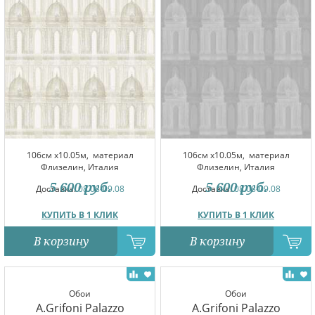
106см x10.05м,
материал
106см x10.05м,
материал
Флизелин, Италия
Флизелин, Италия
5 600
руб.
5 600
руб.
Доставка:
08.08-09.08
Доставка:
08.08-09.08
КУПИТЬ В 1 КЛИК
КУПИТЬ В 1 КЛИК
В корзину
В корзину
Обои
Обои
A.Grifoni Palazzo
A.Grifoni Palazzo