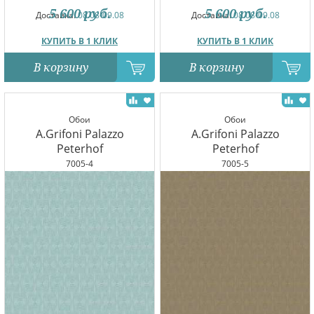
5 600
руб.
5 600
руб.
Доставка:
08.08-09.08
Доставка:
08.08-09.08
КУПИТЬ В 1 КЛИК
КУПИТЬ В 1 КЛИК
В корзину
В корзину
Обои
Обои
A.Grifoni Palazzo
A.Grifoni Palazzo
Peterhof
Peterhof
7005-4
7005-5