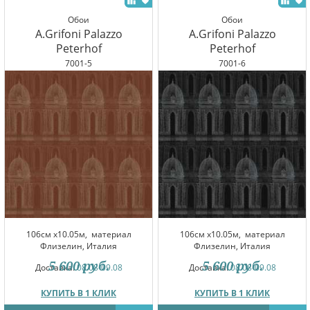
Обои
Обои
A.Grifoni Palazzo
A.Grifoni Palazzo
Peterhof
Peterhof
7001-5
7001-6
106см x10.05м,
материал
106см x10.05м,
материал
Флизелин, Италия
Флизелин, Италия
5 600
руб.
5 600
руб.
Доставка:
08.08-09.08
Доставка:
08.08-09.08
КУПИТЬ В 1 КЛИК
КУПИТЬ В 1 КЛИК