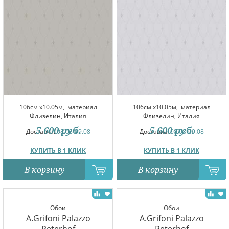
106см x10.05м,
материал
106см x10.05м,
материал
Флизелин, Италия
Флизелин, Италия
5 600
руб.
5 600
руб.
Доставка:
08.08-09.08
Доставка:
08.08-09.08
КУПИТЬ В 1 КЛИК
КУПИТЬ В 1 КЛИК
В корзину
В корзину
Обои
Обои
A.Grifoni Palazzo
A.Grifoni Palazzo