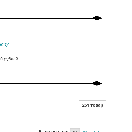
imsy
80 рублей
261 товар
Выводить по:
42
84
126