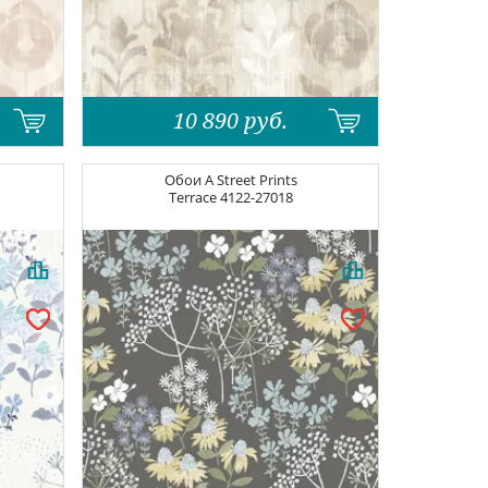
10 890
руб.
Обои
A Street Prints
Terrace
4122-27018