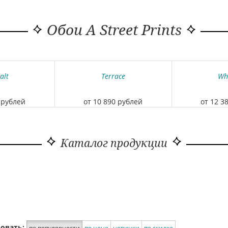
Обои A Street Prints
alt
Terrace
Wh
 рублей
от 10 890 рублей
от 12 3
Каталог продукции
овать:
по популярности
по цене
новинки
по скидке