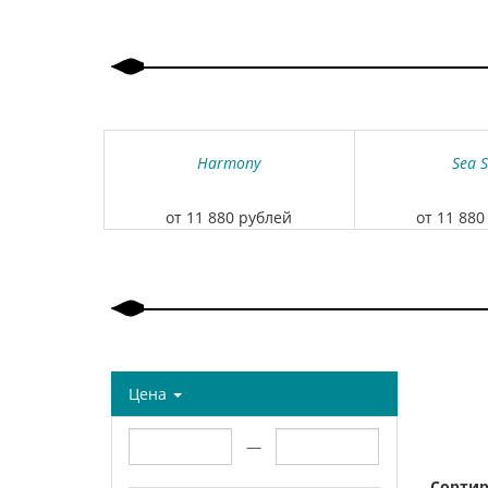
Harmony
Sea S
от 11 880 рублей
от 11 880
Цена
—
Сортир