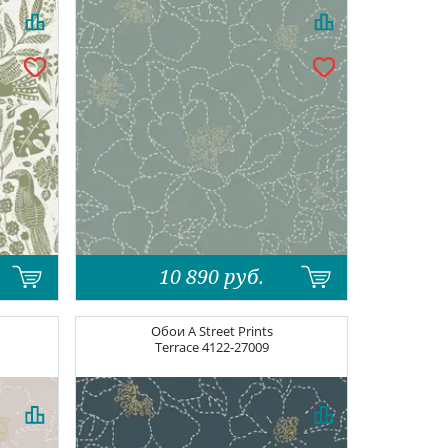
10 890
руб.
Обои
A Street Prints
Terrace
4122-27009