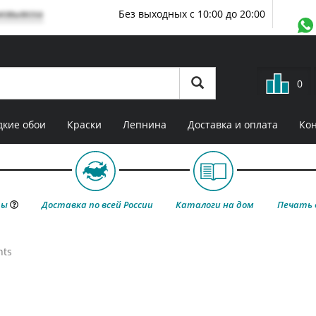
мовывоза
Без выходных с 10:00 до 20:00
0
кие обои
Краски
Лепнина
Доставка и оплата
Ко
ты
Доставка по всей России
Каталоги на дом
Печать 
nts