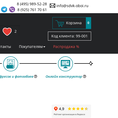
8 (495) 989-52-28
info@sdvk-oboi.ru
8 (925) 761 70 61
Корзина
0
2
Код клиента:
99-001
нтакты
Покупателям
Распродажа %
фресок и фотообоев
Онлайн конструктор