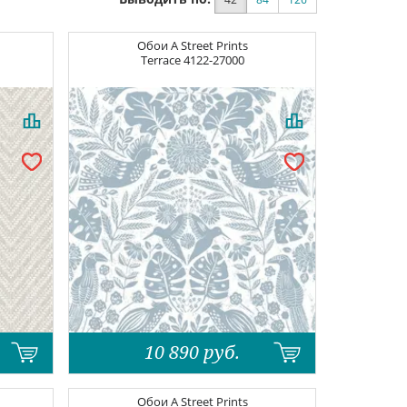
Обои
A Street Prints
Terrace
4122-27000
10 890
руб.
Обои
A Street Prints