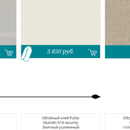
3 850
руб.
В наличии
Обойный клей
Pufas
Об
Glutolin K10 security
Элитный усиленный
гот