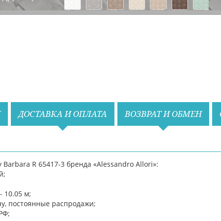
Назад
Вперед
И
ДОСТАВКА И ОПЛАТА
ВОЗВРАТ И ОБМЕН
arbara R 65417-3 бренда «Alessandro Allori»:
й;
 10.05 м;
ну, постоянные распродажи;
РФ;