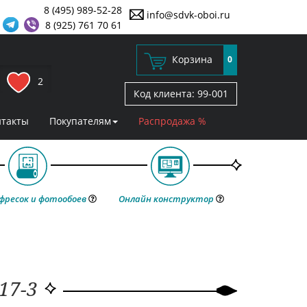
8 (495) 989-52-28
info@sdvk-oboi.ru
8 (925) 761 70 61
Корзина
0
2
Код клиента:
99-001
нтакты
Покупателям
Распродажа %
фресок и фотообоев
Онлайн конструктор
17-3