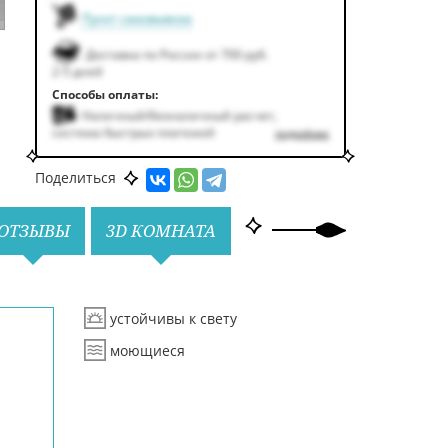
Пункт самовывоза
Доставка по России от 700 руб.
2-5 дней
Способы оплаты:
Наличный/безналичный расчет,
система быстрых платежей
подробнее
Поделиться
ОТЗЫВЫ
3D КОМНАТА
устойчивы к свету
моющиеся