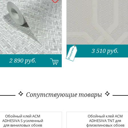
3 510
руб.
В наличии
2 890
руб.
Сопутствующие товары
Обойный клей
ACM
Обойный клей
ACM
ADHESIVA S усиленный
ADHESIVA TNT для
для виниловых обоев
флизелиновых обоев