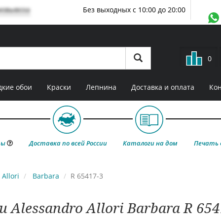
мовывоза
Без выходных с 10:00 до 20:00
0
кие обои
Краски
Лепнина
Доставка и оплата
Ко
ты
Доставка по всей России
Каталоги на дом
Печать 
Allori
Barbara
R 65417-3
и Alessandro Allori Barbara R 654