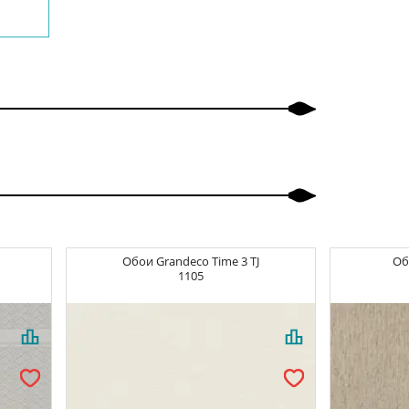
Обои
Grandeco Time 3
TJ
О
1105