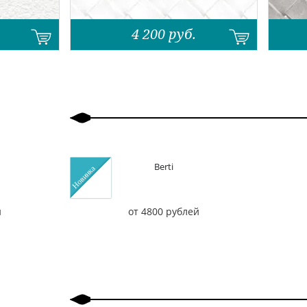
4 200
руб.
Назад
Вперед
Berti
й
от 4800 рублей
Назад
Вперед