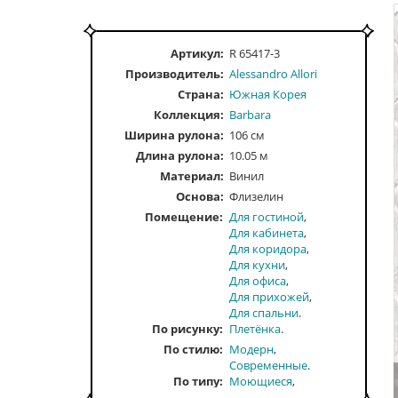
Артикул:
R 65417-3
Производитель:
Alessandro Allori
Страна:
Южная Корея
Коллекция:
Barbara
Ширина рулона:
106 см
Длина рулона:
10.05 м
Материал:
Винил
Основа:
Флизелин
Помещение
Для гостиной
Для кабинета
Для коридора
Для кухни
Для офиса
Для прихожей
Для спальни
По рисунку
Плетёнка
По стилю
Модерн
Современные
По типу
Моющиеся
Рельефные