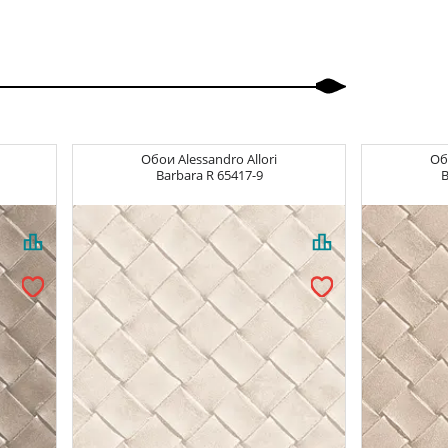
Обои
Alessandro Allori
О
Barbara
R 65417-9