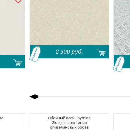
2 500
руб.
В наличии
В наличии
Назад
Вперед
CM
Обойный клей
Loymina
Glue для всех типов
флизелиновых обоев