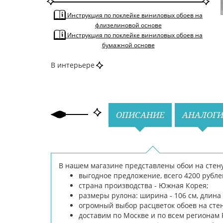
Широкие
Инструкция по поклейке виниловых обоев на
По тону
Светлые
флизелиновой основе
По цвету
Серый
Инструкция по поклейке виниловых обоев на
бумажной основе
В интерьере
Назад
Вперед
ОПИСАНИЕ
АНАЛОГ
В нашем магазине представлены обои на стену B
выгодное предложение, всего 4200 рубле
страна производства - Южная Корея;
размеры рулона: ширина - 106 см, длина -
огромный выбор расцветок обоев на сте
доставим по Москве и по всем регионам 