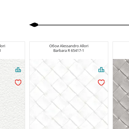
Вперед
lori
Обои
Alessandro Allori
1
Barbara
R 65417-1