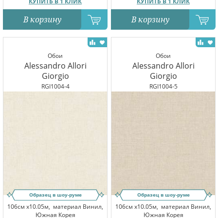
КУПИТЬ В 1 КЛИК
КУПИТЬ В 1 КЛИК
В корзину
В корзину
Обои
Обои
Alessandro Allori
Alessandro Allori
Giorgio
Giorgio
RGI1004-4
RGI1004-5
Образец в шоу-руме
Образец в шоу-руме
106см x10.05м,
материал Винил,
106см x10.05м,
материал Винил,
Южная Корея
Южная Корея