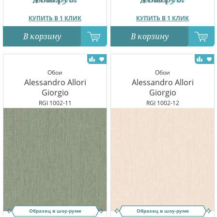
Доставка:
11.08
Доставка:
11.08
КУПИТЬ В 1 КЛИК
КУПИТЬ В 1 КЛИК
В корзину
В корзину
Обои
Обои
Alessandro Allori
Alessandro Allori
Giorgio
Giorgio
RGI 1002-11
RGI 1002-12
Образец в шоу-руме
Образец в шоу-руме