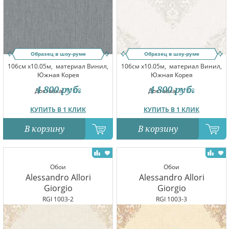
Образец в шоу-руме
Образец в шоу-руме
106см x10.05м,
материал Винил,
106см x10.05м,
материал Винил,
Южная Корея
Южная Корея
4 800
руб.
4 800
руб.
Доставка:
11.08
Доставка:
11.08
КУПИТЬ В 1 КЛИК
КУПИТЬ В 1 КЛИК
В корзину
В корзину
Обои
Обои
Alessandro Allori
Alessandro Allori
Giorgio
Giorgio
RGI 1003-2
RGI 1003-3