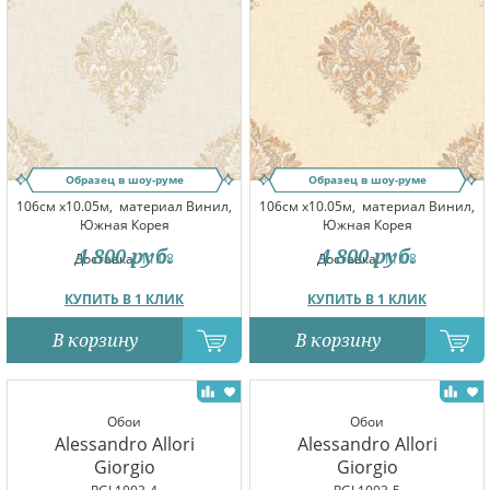
Образец в шоу-руме
Образец в шоу-руме
106см x10.05м,
материал Винил,
106см x10.05м,
материал Винил,
Южная Корея
Южная Корея
4 800
руб.
4 800
руб.
Доставка:
11.08
Доставка:
11.08
КУПИТЬ В 1 КЛИК
КУПИТЬ В 1 КЛИК
В корзину
В корзину
Обои
Обои
Alessandro Allori
Alessandro Allori
Giorgio
Giorgio