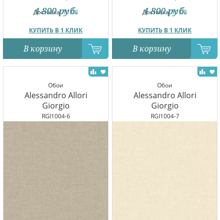
4 800
руб.
4 800
руб.
Доставка:
11.08
Доставка:
11.08
КУПИТЬ В 1 КЛИК
КУПИТЬ В 1 КЛИК
В корзину
В корзину
Обои
Обои
Alessandro Allori
Alessandro Allori
Giorgio
Giorgio
RGI1004-6
RGI1004-7