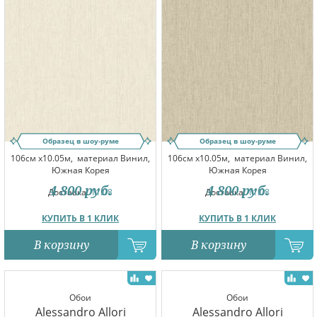
Образец в шоу-руме
Образец в шоу-руме
106см x10.05м,
материал Винил,
106см x10.05м,
материал Винил,
Южная Корея
Южная Корея
4 800
руб.
4 800
руб.
Доставка:
11.08
Доставка:
11.08
КУПИТЬ В 1 КЛИК
КУПИТЬ В 1 КЛИК
В корзину
В корзину
Обои
Обои
Alessandro Allori
Alessandro Allori