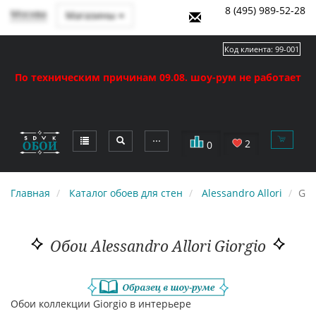
8 (495) 989-52-28
Москва
Магазины
Код клиента:
99-001
По техническим причинам 09.08. шоу-рум не работает
⋯
2
0
Главная
Каталог обоев для стен
Alessandro Allori
Gio
Обои Alessandro Allori Giorgio
Обои коллекции Giorgio в интерьере