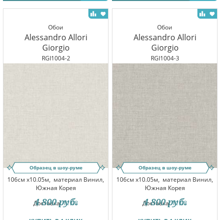
Обои
Обои
Alessandro Allori
Alessandro Allori
Giorgio
Giorgio
RGI1004-2
RGI1004-3
Образец в шоу-руме
Образец в шоу-руме
106см x10.05м,
материал Винил,
106см x10.05м,
материал Винил,
Южная Корея
Южная Корея
4 800
руб.
4 800
руб.
Доставка:
11.08
Доставка:
11.08