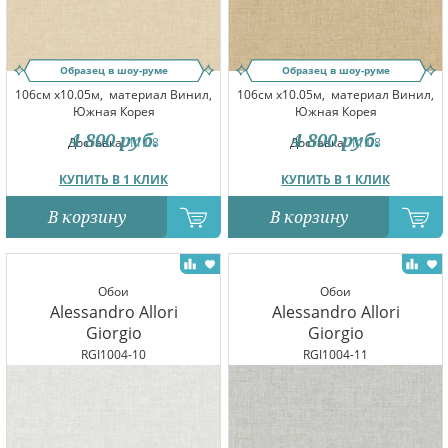
Образец в шоу-руме
Образец в шоу-руме
106см x10.05м,
материал Винил,
106см x10.05м,
материал Винил,
Южная Корея
Южная Корея
4 800
руб.
4 800
руб.
Доставка:
11.08
Доставка:
11.08
КУПИТЬ В 1 КЛИК
КУПИТЬ В 1 КЛИК
В корзину
В корзину
Обои
Обои
Alessandro Allori
Alessandro Allori
Giorgio
Giorgio
RGI1004-10
RGI1004-11