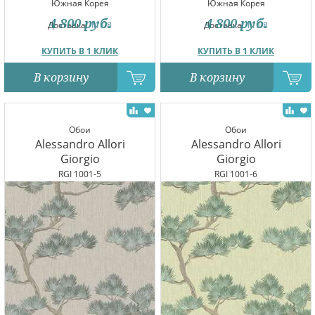
Южная Корея
Южная Корея
4 800
руб.
4 800
руб.
Доставка:
11.08
Доставка:
11.08
КУПИТЬ В 1 КЛИК
КУПИТЬ В 1 КЛИК
В корзину
В корзину
Обои
Обои
Alessandro Allori
Alessandro Allori
Giorgio
Giorgio
RGI 1001-5
RGI 1001-6