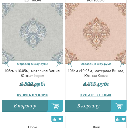
RGI 1003-4
RGI 1003-5
Образец в шоу-руме
Образец в шоу-руме
106см x10.05м,
материал Винил,
106см x10.05м,
материал Винил,
Южная Корея
Южная Корея
4 800
руб.
4 800
руб.
Доставка:
11.08
Доставка:
11.08
КУПИТЬ В 1 КЛИК
КУПИТЬ В 1 КЛИК
В корзину
В корзину
Обои
Обои