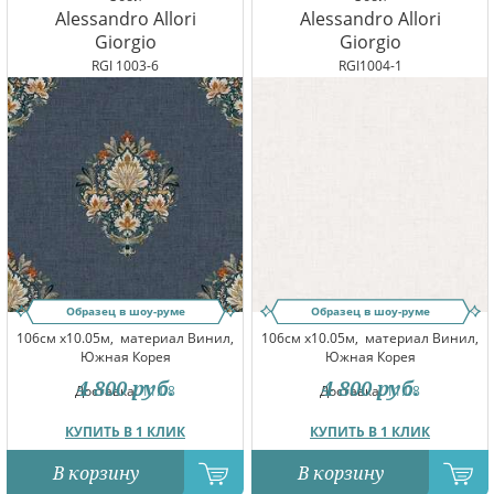
Alessandro Allori
Alessandro Allori
Giorgio
Giorgio
RGI 1003-6
RGI1004-1
Образец в шоу-руме
Образец в шоу-руме
106см x10.05м,
материал Винил,
106см x10.05м,
материал Винил,
Южная Корея
Южная Корея
4 800
руб.
4 800
руб.
Доставка:
11.08
Доставка:
11.08
КУПИТЬ В 1 КЛИК
КУПИТЬ В 1 КЛИК
В корзину
В корзину