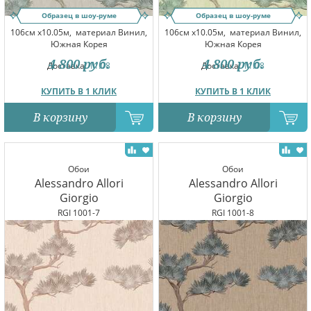
Образец в шоу-руме
Образец в шоу-руме
106см x10.05м,
материал Винил,
106см x10.05м,
материал Винил,
Южная Корея
Южная Корея
4 800
руб.
4 800
руб.
Доставка:
11.08
Доставка:
11.08
КУПИТЬ В 1 КЛИК
КУПИТЬ В 1 КЛИК
В корзину
В корзину
Обои
Обои
Alessandro Allori
Alessandro Allori
Giorgio
Giorgio
RGI 1001-7
RGI 1001-8