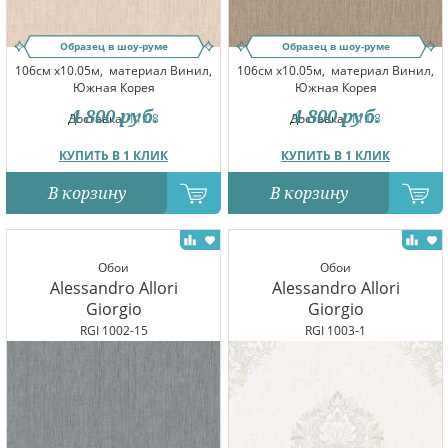
Образец в шоу-руме
Образец в шоу-руме
106см x10.05м,
материал Винил,
106см x10.05м,
материал Винил,
Южная Корея
Южная Корея
4 800
руб.
4 800
руб.
Доставка:
11.08
Доставка:
11.08
КУПИТЬ В 1 КЛИК
КУПИТЬ В 1 КЛИК
В корзину
В корзину
Обои
Обои
Alessandro Allori
Alessandro Allori
Giorgio
Giorgio
RGI 1002-15
RGI 1003-1