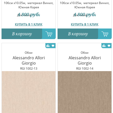
106см x10.05м,
материал Винил,
106см x10.05м,
материал Винил,
Южная Корея
Южная Корея
4 800
руб.
4 800
руб.
Доставка:
11.08
Доставка:
11.08
КУПИТЬ В 1 КЛИК
КУПИТЬ В 1 КЛИК
В корзину
В корзину
Обои
Обои
Alessandro Allori
Alessandro Allori
Giorgio
Giorgio
RGI 1002-13
RGI 1002-14