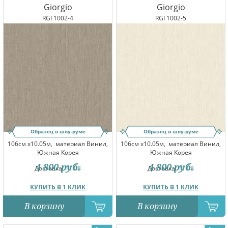
Giorgio
Giorgio
RGI 1002-4
RGI 1002-5
Образец в шоу-руме
Образец в шоу-руме
106см x10.05м,
материал Винил,
106см x10.05м,
материал Винил,
Южная Корея
Южная Корея
4 800
руб.
4 800
руб.
Доставка:
11.08
Доставка:
11.08
КУПИТЬ В 1 КЛИК
КУПИТЬ В 1 КЛИК
В корзину
В корзину