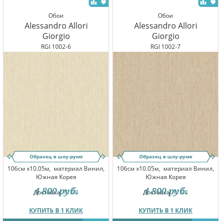
Обои
Обои
Alessandro Allori
Alessandro Allori
Giorgio
Giorgio
RGI 1002-6
RGI 1002-7
Образец в шоу-руме
Образец в шоу-руме
106см x10.05м,
материал Винил,
106см x10.05м,
материал Винил,
Южная Корея
Южная Корея
4 800
руб.
4 800
руб.
Доставка:
11.08
Доставка:
11.08
КУПИТЬ В 1 КЛИК
КУПИТЬ В 1 КЛИК