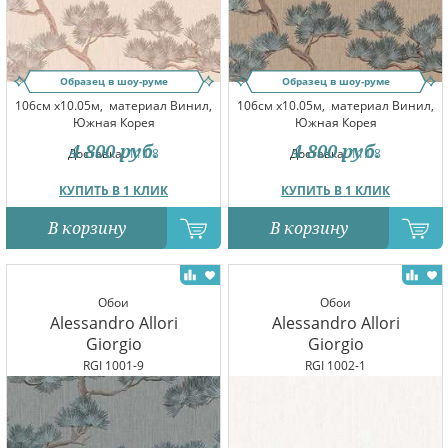
Образец в шоу-руме
Образец в шоу-руме
106см x10.05м,
материал Винил,
106см x10.05м,
материал Винил,
Южная Корея
Южная Корея
4 800
руб.
4 800
руб.
Доставка:
11.08
Доставка:
11.08
КУПИТЬ В 1 КЛИК
КУПИТЬ В 1 КЛИК
В корзину
В корзину
Обои
Обои
Alessandro Allori
Alessandro Allori
Giorgio
Giorgio
RGI 1001-9
RGI 1002-1