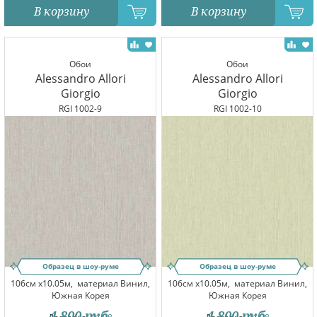
В корзину
В корзину
Обои
Обои
Alessandro Allori
Alessandro Allori
Giorgio
Giorgio
RGI 1002-9
RGI 1002-10
Образец в шоу-руме
Образец в шоу-руме
106см x10.05м,
материал Винил,
106см x10.05м,
материал Винил,
Южная Корея
Южная Корея
4 800
руб.
4 800
руб.