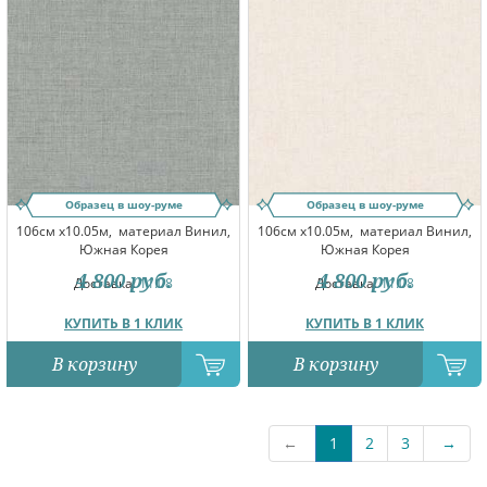
Образец в шоу-руме
Образец в шоу-руме
106см x10.05м,
материал Винил,
106см x10.05м,
материал Винил,
Южная Корея
Южная Корея
4 800
руб.
4 800
руб.
Доставка:
11.08
Доставка:
11.08
КУПИТЬ В 1 КЛИК
КУПИТЬ В 1 КЛИК
В корзину
В корзину
←
1
2
3
→