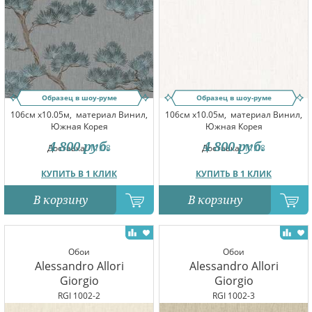
Образец в шоу-руме
Образец в шоу-руме
106см x10.05м,
материал Винил,
106см x10.05м,
материал Винил,
Южная Корея
Южная Корея
4 800
руб.
4 800
руб.
Доставка:
11.08
Доставка:
11.08
КУПИТЬ В 1 КЛИК
КУПИТЬ В 1 КЛИК
В корзину
В корзину
Обои
Обои
Alessandro Allori
Alessandro Allori
Giorgio
Giorgio
RGI 1002-2
RGI 1002-3