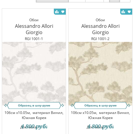
Обои
Обои
Alessandro Allori
Alessandro Allori
Giorgio
Giorgio
RGI 1001-1
RGI 1001-2
Образец в шоу-руме
Образец в шоу-руме
106см x10.05м,
материал Винил,
106см x10.05м,
материал Винил,
Южная Корея
Южная Корея
4 800
руб.
4 800
руб.
Доставка:
11.08
Доставка:
11.08