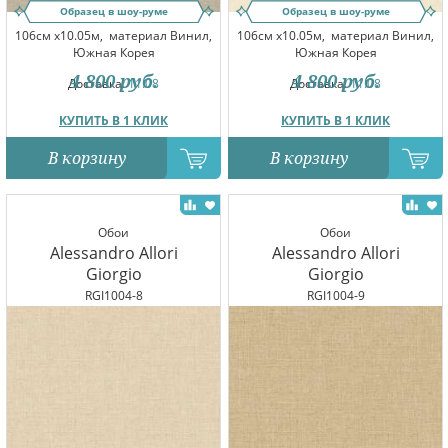
Образец в шоу-руме
Образец в шоу-руме
106см x10.05м,
материал Винил,
106см x10.05м,
материал Винил,
Южная Корея
Южная Корея
4 800
руб.
4 800
руб.
Доставка:
11.08
Доставка:
11.08
КУПИТЬ В 1 КЛИК
КУПИТЬ В 1 КЛИК
В корзину
В корзину
Обои
Обои
Alessandro Allori
Alessandro Allori
Giorgio
Giorgio
RGI1004-8
RGI1004-9