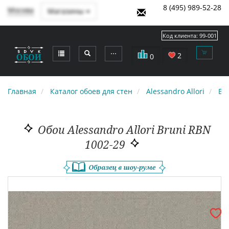
8 (495) 989-52-28
Москва
Магазины
Код клиента:
99-001
⋯
2
0
Главная
Каталог обоев для стен
Alessandro Allori
Br
Обои Alessandro Allori Bruni RBN
1002-29