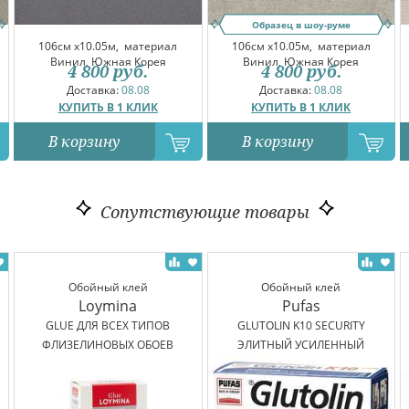
Образец в шоу-руме
106см x10.05м,
материал
106см x10.05м,
материал
Винил, Южная Корея
Винил, Южная Корея
4 800
руб.
4 800
руб.
Доставка:
08.08
Доставка:
08.08
КУПИТЬ В 1 КЛИК
КУПИТЬ В 1 КЛИК
В корзину
В корзину
Сопутствующие товары
Обойный клей
Обойный клей
Loymina
Pufas
GLUE ДЛЯ ВСЕХ ТИПОВ
GLUTOLIN K10 SECURITY
ФЛИЗЕЛИНОВЫХ ОБОЕВ
ЭЛИТНЫЙ УСИЛЕННЫЙ