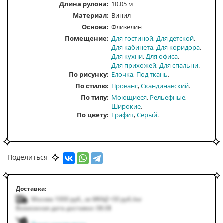
Длина рулона:
10.05 м
Материал:
Винил
Основа:
Флизелин
Помещение
Для гостиной
Для детской
Для кабинета
Для коридора
Для кухни
Для офиса
Для прихожей
Для спальни
По рисунку
Елочка
Под ткань
По стилю
Прованс
Скандинавский
По типу
Моющиеся
Рельефные
Широкие
По цвету
Графит
Серый
Поделиться
Доставка:
Москва 1000
руб.
,
за МКАД +50
руб.
/км
Возможная дата доставки: 08.08