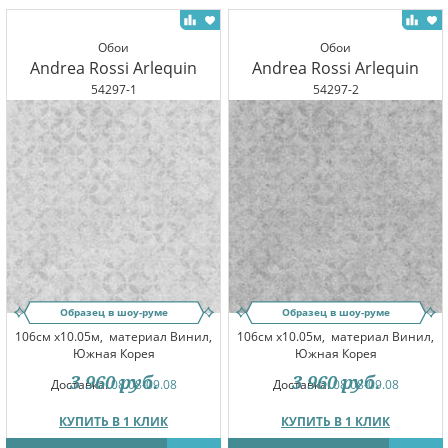
Обои
Обои
Andrea Rossi Arlequin
Andrea Rossi Arlequin
54297-1
54297-2
Образец в шоу-руме
Образец в шоу-руме
106см x10.05м,
материал Винил,
106см x10.05м,
материал Винил,
Южная Корея
Южная Корея
3 960
руб.
3 960
руб.
Доставка:
08.08-09.08
Доставка:
08.08-09.08
КУПИТЬ В 1 КЛИК
КУПИТЬ В 1 КЛИК