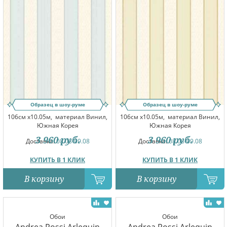
Образец в шоу-руме
Образец в шоу-руме
106см x10.05м,
материал Винил,
106см x10.05м,
материал Винил,
Южная Корея
Южная Корея
3 960
руб.
3 960
руб.
Доставка:
08.08-09.08
Доставка:
08.08-09.08
КУПИТЬ В 1 КЛИК
КУПИТЬ В 1 КЛИК
В корзину
В корзину
Обои
Обои