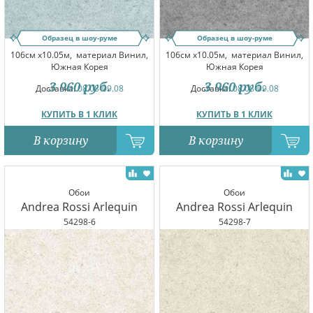
Образец в шоу-руме
Образец в шоу-руме
106см x10.05м,
материал Винил,
106см x10.05м,
материал Винил,
Южная Корея
Южная Корея
3 960
руб.
3 960
руб.
Доставка:
08.08-09.08
Доставка:
08.08-09.08
КУПИТЬ В 1 КЛИК
КУПИТЬ В 1 КЛИК
В корзину
В корзину
Обои
Обои
Andrea Rossi Arlequin
Andrea Rossi Arlequin
54298-6
54298-7