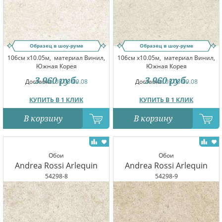
Образец в шоу-руме
Образец в шоу-руме
106см x10.05м,
материал Винил,
106см x10.05м,
материал Винил,
Южная Корея
Южная Корея
3 960
руб.
3 960
руб.
Доставка:
08.08-09.08
Доставка:
08.08-09.08
КУПИТЬ В 1 КЛИК
КУПИТЬ В 1 КЛИК
В корзину
В корзину
Обои
Обои
Andrea Rossi Arlequin
Andrea Rossi Arlequin
54298-8
54298-9