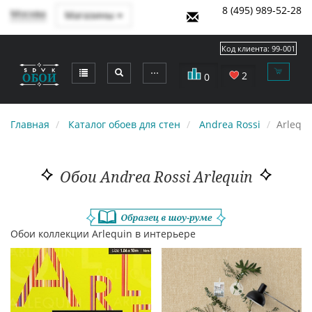
8 (495) 989-52-28
Москва
Магазины
Код клиента:
99-001
⋯
2
0
Главная
Каталог обоев для стен
Andrea Rossi
Arlequi
Обои Andrea Rossi Arlequin
Обои коллекции Arlequin в интерьере