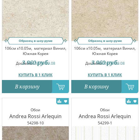
Образец в шоу-руме
Образец в шоу-руме
106см x10.05м,
материал Винил,
106см x10.05м,
материал Винил,
Южная Корея
Южная Корея
3 960
руб.
3 960
руб.
Доставка:
08.08-09.08
Доставка:
08.08-09.08
КУПИТЬ В 1 КЛИК
КУПИТЬ В 1 КЛИК
В корзину
В корзину
Обои
Обои
Andrea Rossi Arlequin
Andrea Rossi Arlequin
54298-10
54299-1