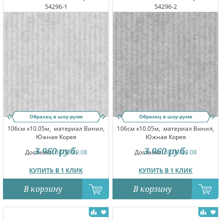
54296-1
54296-2
Образец в шоу-руме
Образец в шоу-руме
106см x10.05м,
материал Винил,
106см x10.05м,
материал Винил,
Южная Корея
Южная Корея
3 960
руб.
3 960
руб.
Доставка:
08.08-09.08
Доставка:
08.08-09.08
КУПИТЬ В 1 КЛИК
КУПИТЬ В 1 КЛИК
В корзину
В корзину