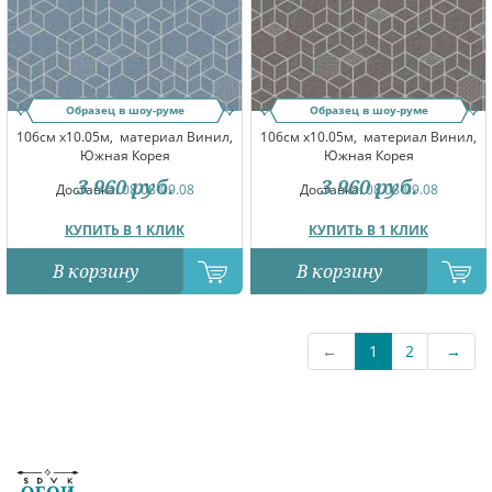
Образец в шоу-руме
Образец в шоу-руме
106см x10.05м,
материал Винил,
106см x10.05м,
материал Винил,
Южная Корея
Южная Корея
3 960
руб.
3 960
руб.
Доставка:
08.08-09.08
Доставка:
08.08-09.08
КУПИТЬ В 1 КЛИК
КУПИТЬ В 1 КЛИК
В корзину
В корзину
←
1
2
→