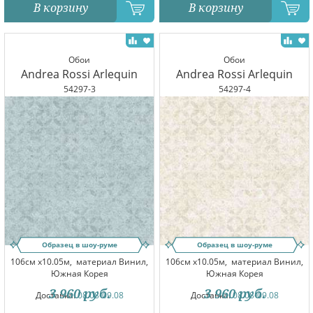
В корзину
В корзину
Обои
Обои
Andrea Rossi Arlequin
Andrea Rossi Arlequin
54297-3
54297-4
Образец в шоу-руме
Образец в шоу-руме
106см x10.05м,
материал Винил,
106см x10.05м,
материал Винил,
Южная Корея
Южная Корея
3 960
руб.
3 960
руб.
Доставка:
08.08-09.08
Доставка:
08.08-09.08