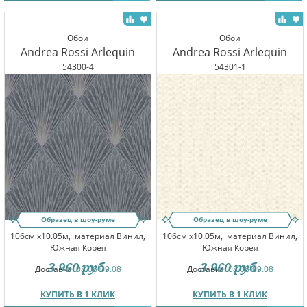
Обои
Обои
Andrea Rossi Arlequin
Andrea Rossi Arlequin
54300-4
54301-1
Образец в шоу-руме
Образец в шоу-руме
106см x10.05м,
материал Винил,
106см x10.05м,
материал Винил,
Южная Корея
Южная Корея
3 960
руб.
3 960
руб.
Доставка:
08.08-09.08
Доставка:
08.08-09.08
КУПИТЬ В 1 КЛИК
КУПИТЬ В 1 КЛИК