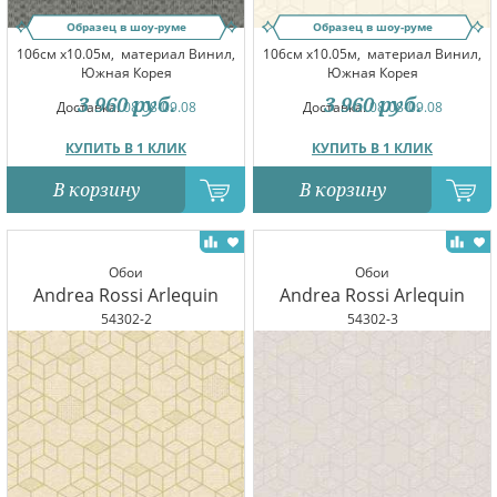
Образец в шоу-руме
Образец в шоу-руме
106см x10.05м,
материал Винил,
106см x10.05м,
материал Винил,
Южная Корея
Южная Корея
3 960
руб.
3 960
руб.
Доставка:
08.08-09.08
Доставка:
08.08-09.08
КУПИТЬ В 1 КЛИК
КУПИТЬ В 1 КЛИК
В корзину
В корзину
Обои
Обои
Andrea Rossi Arlequin
Andrea Rossi Arlequin
54302-2
54302-3