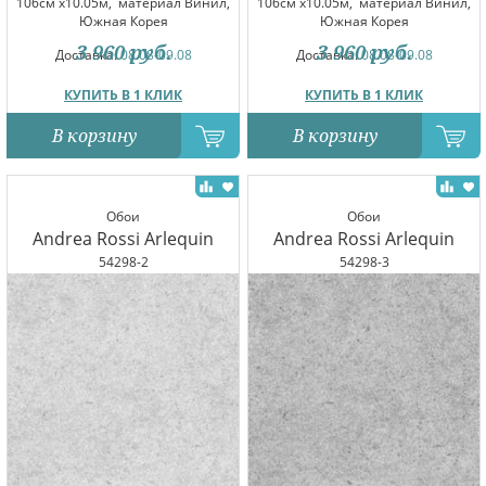
106см x10.05м,
материал Винил,
106см x10.05м,
материал Винил,
Южная Корея
Южная Корея
3 960
руб.
3 960
руб.
Доставка:
08.08-09.08
Доставка:
08.08-09.08
КУПИТЬ В 1 КЛИК
КУПИТЬ В 1 КЛИК
В корзину
В корзину
Обои
Обои
Andrea Rossi Arlequin
Andrea Rossi Arlequin
54298-2
54298-3