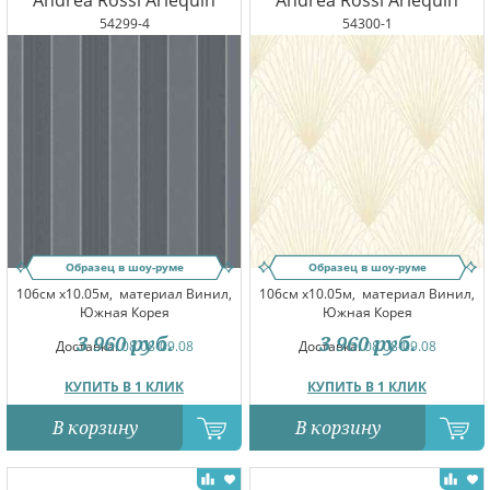
Andrea Rossi Arlequin
Andrea Rossi Arlequin
54299-4
54300-1
Образец в шоу-руме
Образец в шоу-руме
106см x10.05м,
материал Винил,
106см x10.05м,
материал Винил,
Южная Корея
Южная Корея
3 960
руб.
3 960
руб.
Доставка:
08.08-09.08
Доставка:
08.08-09.08
КУПИТЬ В 1 КЛИК
КУПИТЬ В 1 КЛИК
В корзину
В корзину