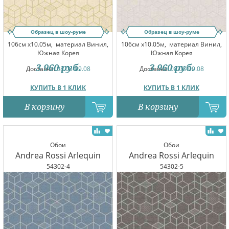
Образец в шоу-руме
Образец в шоу-руме
106см x10.05м,
материал Винил,
106см x10.05м,
материал Винил,
Южная Корея
Южная Корея
3 960
руб.
3 960
руб.
Доставка:
08.08-09.08
Доставка:
08.08-09.08
КУПИТЬ В 1 КЛИК
КУПИТЬ В 1 КЛИК
В корзину
В корзину
Обои
Обои
Andrea Rossi Arlequin
Andrea Rossi Arlequin
54302-4
54302-5