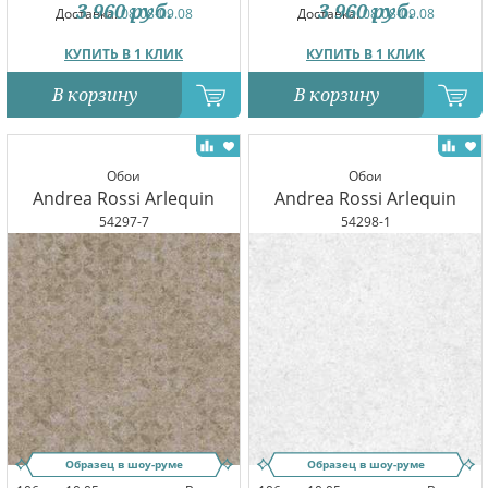
3 960
руб.
3 960
руб.
Доставка:
08.08-09.08
Доставка:
08.08-09.08
КУПИТЬ В 1 КЛИК
КУПИТЬ В 1 КЛИК
В корзину
В корзину
Обои
Обои
Andrea Rossi Arlequin
Andrea Rossi Arlequin
54297-7
54298-1
Образец в шоу-руме
Образец в шоу-руме