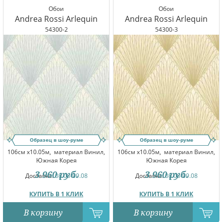
Обои
Обои
Andrea Rossi Arlequin
Andrea Rossi Arlequin
54300-2
54300-3
Образец в шоу-руме
Образец в шоу-руме
106см x10.05м,
материал Винил,
106см x10.05м,
материал Винил,
Южная Корея
Южная Корея
3 960
руб.
3 960
руб.
Доставка:
08.08-09.08
Доставка:
08.08-09.08
КУПИТЬ В 1 КЛИК
КУПИТЬ В 1 КЛИК
В корзину
В корзину