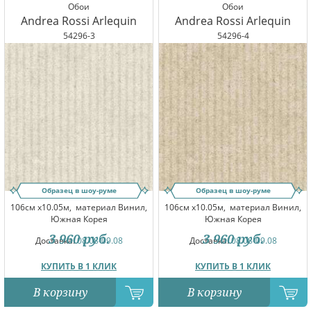
Обои
Обои
Andrea Rossi Arlequin
Andrea Rossi Arlequin
54296-3
54296-4
Образец в шоу-руме
Образец в шоу-руме
106см x10.05м,
материал Винил,
106см x10.05м,
материал Винил,
Южная Корея
Южная Корея
3 960
руб.
3 960
руб.
Доставка:
08.08-09.08
Доставка:
08.08-09.08
КУПИТЬ В 1 КЛИК
КУПИТЬ В 1 КЛИК
В корзину
В корзину