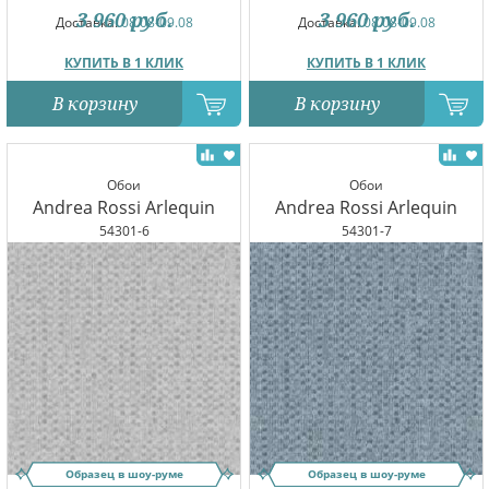
3 960
руб.
3 960
руб.
Доставка:
08.08-09.08
Доставка:
08.08-09.08
КУПИТЬ В 1 КЛИК
КУПИТЬ В 1 КЛИК
В корзину
В корзину
Обои
Обои
Andrea Rossi Arlequin
Andrea Rossi Arlequin
54301-6
54301-7
Образец в шоу-руме
Образец в шоу-руме