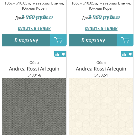
106см x10.05м,
материал Винил,
106см x10.05м,
материал Винил,
Южная Корея
Южная Корея
3 960
руб.
3 960
руб.
Доставка:
08.08-09.08
Доставка:
08.08-09.08
КУПИТЬ В 1 КЛИК
КУПИТЬ В 1 КЛИК
В корзину
В корзину
Обои
Обои
Andrea Rossi Arlequin
Andrea Rossi Arlequin
54301-8
54302-1