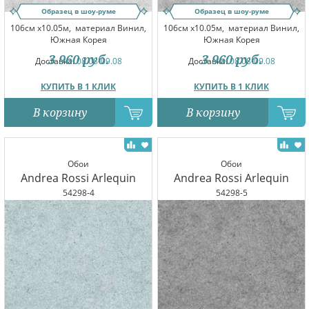
Образец в шоу-руме
Образец в шоу-руме
106см x10.05м,
материал Винил,
106см x10.05м,
материал Винил,
Южная Корея
Южная Корея
3 960
руб.
3 960
руб.
Доставка:
08.08-09.08
Доставка:
08.08-09.08
КУПИТЬ В 1 КЛИК
КУПИТЬ В 1 КЛИК
В корзину
В корзину
Обои
Обои
Andrea Rossi Arlequin
Andrea Rossi Arlequin
54298-4
54298-5