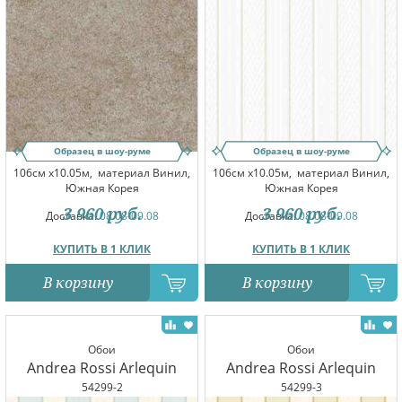
Образец в шоу-руме
Образец в шоу-руме
106см x10.05м,
материал Винил,
106см x10.05м,
материал Винил,
Южная Корея
Южная Корея
3 960
руб.
3 960
руб.
Доставка:
08.08-09.08
Доставка:
08.08-09.08
КУПИТЬ В 1 КЛИК
КУПИТЬ В 1 КЛИК
В корзину
В корзину
Обои
Обои
Andrea Rossi Arlequin
Andrea Rossi Arlequin
54299-2
54299-3