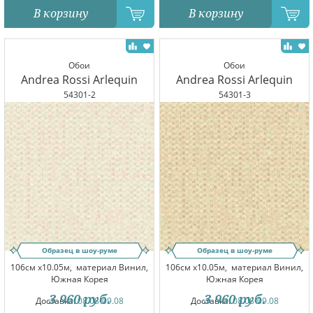
В корзину
В корзину
Обои
Обои
Andrea Rossi Arlequin
Andrea Rossi Arlequin
54301-2
54301-3
Образец в шоу-руме
Образец в шоу-руме
106см x10.05м,
материал Винил,
106см x10.05м,
материал Винил,
Южная Корея
Южная Корея
3 960
руб.
3 960
руб.
Доставка:
08.08-09.08
Доставка:
08.08-09.08