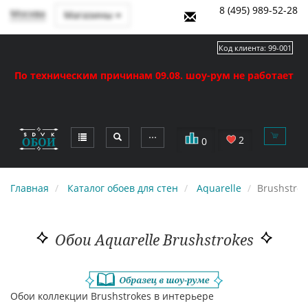
8 (495) 989-52-28
Москва
Магазины
Код клиента:
99-001
По техническим причинам 09.08. шоу-рум не работает
⋯
2
0
Главная
Каталог обоев для стен
Aquarelle
Brushstrok
Обои Aquarelle Brushstrokes
Обои коллекции Brushstrokes в интерьере