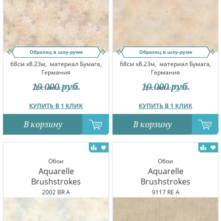
Образец в шоу-руме
Образец в шоу-руме
68см x8.23м,
материал Бумага,
68см x8.23м,
материал Бумага,
Германия
Германия
10 000
руб.
10 000
руб.
Доставка:
12.08
Доставка:
12.08
КУПИТЬ В 1 КЛИК
КУПИТЬ В 1 КЛИК
В корзину
В корзину
Обои
Обои
Aquarelle
Aquarelle
Brushstrokes
Brushstrokes
2002 BR A
9117 RE A