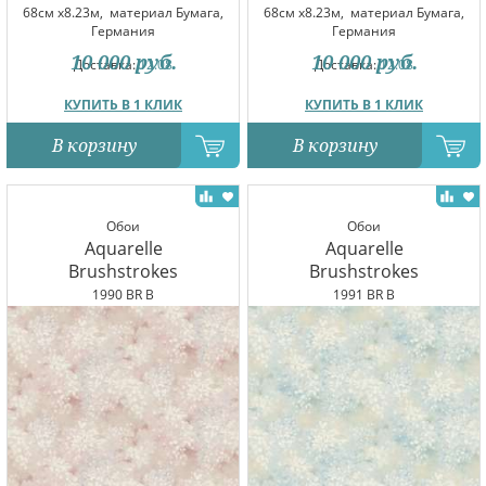
68см x8.23м,
материал Бумага,
68см x8.23м,
материал Бумага,
Германия
Германия
10 000
руб.
10 000
руб.
Доставка:
12.08
Доставка:
12.08
КУПИТЬ В 1 КЛИК
КУПИТЬ В 1 КЛИК
В корзину
В корзину
Обои
Обои
Aquarelle
Aquarelle
Brushstrokes
Brushstrokes
1990 BR B
1991 BR B