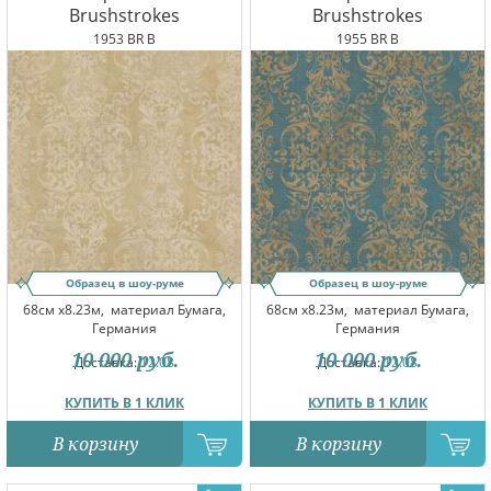
Brushstrokes
Brushstrokes
1953 BR B
1955 BR B
Образец в шоу-руме
Образец в шоу-руме
68см x8.23м,
материал Бумага,
68см x8.23м,
материал Бумага,
Германия
Германия
10 000
руб.
10 000
руб.
Доставка:
12.08
Доставка:
12.08
КУПИТЬ В 1 КЛИК
КУПИТЬ В 1 КЛИК
В корзину
В корзину