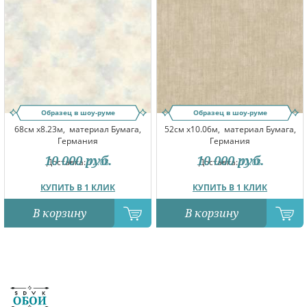
Образец в шоу-руме
Образец в шоу-руме
68см x8.23м,
материал Бумага,
52см x10.06м,
материал Бумага,
Германия
Германия
10 000
руб.
10 000
руб.
Доставка:
12.08
Доставка:
12.08
КУПИТЬ В 1 КЛИК
КУПИТЬ В 1 КЛИК
В корзину
В корзину