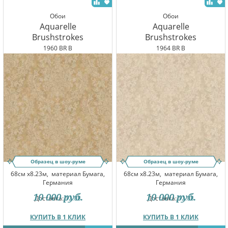
Обои
Обои
Aquarelle
Aquarelle
Brushstrokes
Brushstrokes
1960 BR B
1964 BR B
Образец в шоу-руме
Образец в шоу-руме
68см x8.23м,
материал Бумага,
68см x8.23м,
материал Бумага,
Германия
Германия
10 000
руб.
10 000
руб.
Доставка:
12.08
Доставка:
12.08
КУПИТЬ В 1 КЛИК
КУПИТЬ В 1 КЛИК