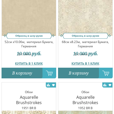
Образец в шоу-руме
Образец в шоу-руме
52см x10.06м,
материал Бумага,
68см x8.23м,
материал Бумага,
Германия
Германия
10 000
руб.
10 000
руб.
Доставка:
12.08
Доставка:
12.08
КУПИТЬ В 1 КЛИК
КУПИТЬ В 1 КЛИК
В корзину
В корзину
Обои
Обои
Aquarelle
Aquarelle
Brushstrokes
Brushstrokes
1951 BR B
1952 BR B