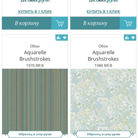
Доставка:
12.08
Доставка:
12.08
КУПИТЬ В 1 КЛИК
КУПИТЬ В 1 КЛИК
В корзину
В корзину
Обои
Обои
Aquarelle
Aquarelle
Brushstrokes
Brushstrokes
1976 BR B
1986 BR B
Образец в шоу-руме
Образец в шоу-руме