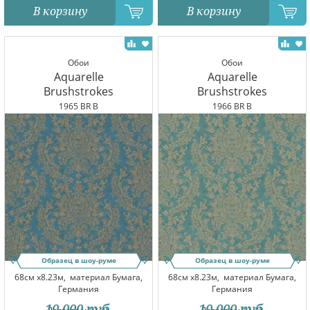
В корзину
В корзину
Обои
Обои
Aquarelle
Aquarelle
Brushstrokes
Brushstrokes
1965 BR B
1966 BR B
Образец в шоу-руме
Образец в шоу-руме
68см x8.23м,
материал Бумага,
68см x8.23м,
материал Бумага,
Германия
Германия
10 000
руб.
10 000
руб.