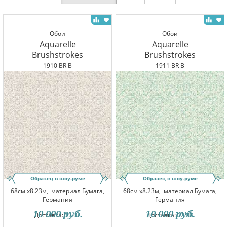
Обои
Обои
Aquarelle
Aquarelle
Brushstrokes
Brushstrokes
1910 BR B
1911 BR B
Образец в шоу-руме
Образец в шоу-руме
68см x8.23м,
материал Бумага,
68см x8.23м,
материал Бумага,
Германия
Германия
10 000
руб.
10 000
руб.
Доставка:
12.08
Доставка:
12.08