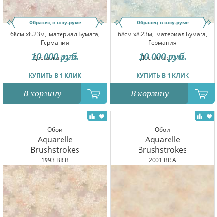
Образец в шоу-руме
Образец в шоу-руме
68см x8.23м,
материал Бумага,
68см x8.23м,
материал Бумага,
Германия
Германия
10 000
руб.
10 000
руб.
Доставка:
12.08
Доставка:
12.08
КУПИТЬ В 1 КЛИК
КУПИТЬ В 1 КЛИК
В корзину
В корзину
Обои
Обои
Aquarelle
Aquarelle
Brushstrokes
Brushstrokes
1993 BR B
2001 BR A