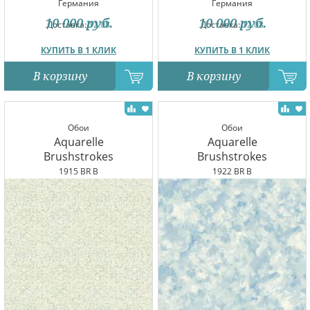
Германия
Германия
10 000
руб.
10 000
руб.
Доставка:
12.08
Доставка:
12.08
КУПИТЬ В 1 КЛИК
КУПИТЬ В 1 КЛИК
В корзину
В корзину
Обои
Обои
Aquarelle
Aquarelle
Brushstrokes
Brushstrokes
1915 BR B
1922 BR B