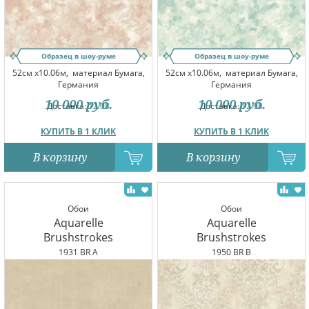
Образец в шоу-руме
Образец в шоу-руме
52см x10.06м,
материал Бумага,
52см x10.06м,
материал Бумага,
Германия
Германия
10 000
руб.
10 000
руб.
Доставка:
12.08
Доставка:
12.08
КУПИТЬ В 1 КЛИК
КУПИТЬ В 1 КЛИК
В корзину
В корзину
Обои
Обои
Aquarelle
Aquarelle
Brushstrokes
Brushstrokes
1931 BR A
1950 BR B