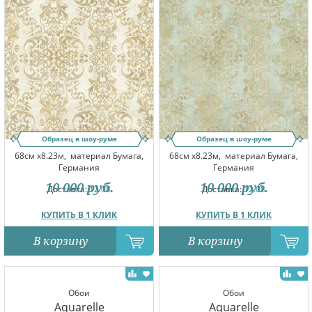
Образец в шоу-руме
Образец в шоу-руме
68см x8.23м,
материал Бумага,
68см x8.23м,
материал Бумага,
Германия
Германия
10 000
руб.
10 000
руб.
Доставка:
12.08
Доставка:
12.08
КУПИТЬ В 1 КЛИК
КУПИТЬ В 1 КЛИК
В корзину
В корзину
Обои
Обои
Aquarelle
Aquarelle