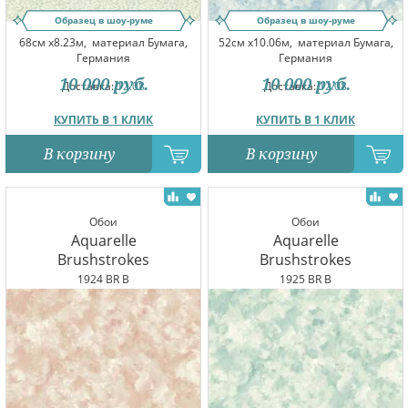
Образец в шоу-руме
Образец в шоу-руме
68см x8.23м,
материал Бумага,
52см x10.06м,
материал Бумага,
Германия
Германия
10 000
руб.
10 000
руб.
Доставка:
12.08
Доставка:
12.08
КУПИТЬ В 1 КЛИК
КУПИТЬ В 1 КЛИК
В корзину
В корзину
Обои
Обои
Aquarelle
Aquarelle
Brushstrokes
Brushstrokes
1924 BR B
1925 BR B