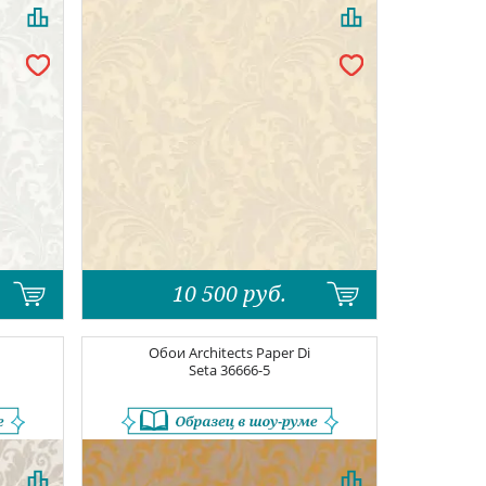
10 500
руб.
Обои
Architects Paper Di
Seta
36666-5