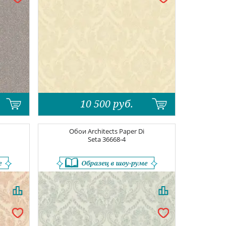
10 500
руб.
Обои
Architects Paper Di
Seta
36668-4