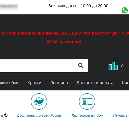
мовывоза
Без выходных с 10:00 до 20:00
По техническим причинам 08.08. шоу-рум работает до 17:00
09.08. выходной.
0
кие обои
Краски
Лепнина
Доставка и оплата
Ко
ты
Доставка по всей России
Каталоги на дом
Печать 