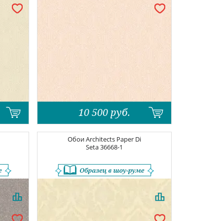
10 500
руб.
Обои
Architects Paper Di
Seta
36668-1