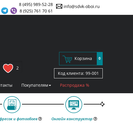
8 (495) 989-52-28
info@sdvk-oboi.ru
8 (925) 761 70 61
Корзина
0
2
Код клиента:
99-001
нтакты
Покупателям
Распродажа %
фресок и фотообоев
Онлайн конструктор