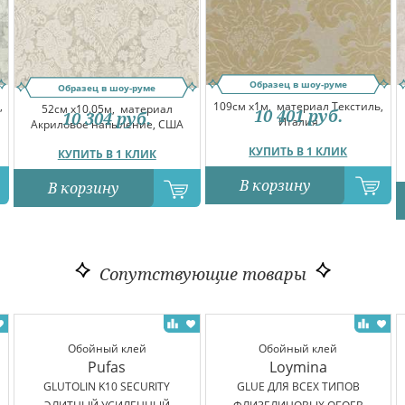
Образец в шоу-руме
Образец в шоу-руме
109см x1м,
материал Текстиль,
,
52см x10.05м,
материал
10 401
руб.
10 304
руб.
Италия
Акриловое напыление, США
КУПИТЬ В 1 КЛИК
КУПИТЬ В 1 КЛИК
В корзину
В корзину
Сопутствующие товары
Обойный клей
Обойный клей
Pufas
Loymina
GLUTOLIN K10 SECURITY
GLUE ДЛЯ ВСЕХ ТИПОВ