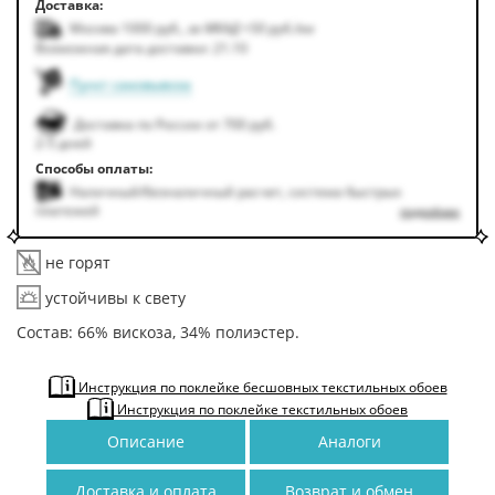
Доставка:
Москва 1000
руб.
,
за МКАД +50
руб.
/км
Возможная дата доставки: 21.10
Пункт самовывоза
Доставка по России от 700 руб.
2-5 дней
Способы оплаты:
Наличный/безналичный расчет, система быстрых
платежей
подробнее
не горят
устойчивы к свету
Состав: 66% вискоза, 34% полиэстер.
Инструкция по поклейке бесшовных текстильных обоев
Инструкция по поклейке текстильных обоев
Описание
Аналоги
Доставка и оплата
Возврат и обмен