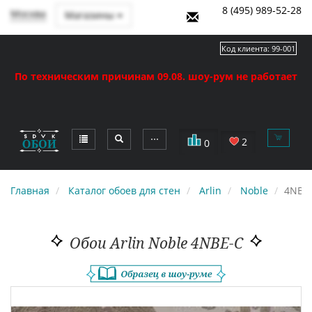
8 (495) 989-52-28
Москва
Магазины
Код клиента:
99-001
По техническим причинам 09.08. шоу-рум не работает
⋯
2
0
Главная
Каталог обоев для стен
Arlin
Noble
4NBE
Обои Arlin Noble 4NBE-C