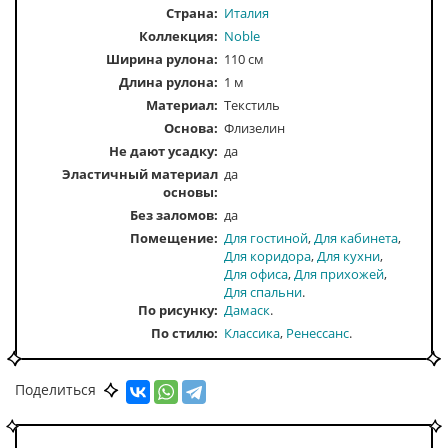
Страна:
Италия
Коллекция:
Noble
Ширина рулона:
110 см
Длина рулона:
1 м
Материал:
Текстиль
Основа:
Флизелин
Не дают усадку:
да
Эластичный материал
да
основы:
Без заломов:
да
Помещение
Для гостиной
Для кабинета
Для коридора
Для кухни
Для офиса
Для прихожей
Для спальни
По рисунку
Дамаск
По стилю
Классика
Ренессанс
По типу
Бархатные
По тону
Темные
Поделиться
По цвету
Бежевый
Серый