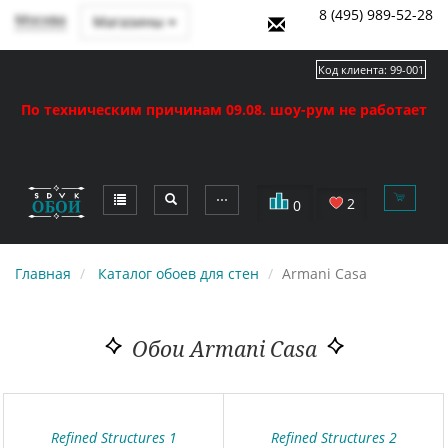
8 (495) 989-52-28
Москва
Магазины
Код клиента:
99-001
По техническим причинам 09.08. шоу-рум не работает
⋯
2
0
Главная
Каталог обоев для стен
Armani Casa
Обои Armani Casa
Refined Structures 1
Refined Structures 2