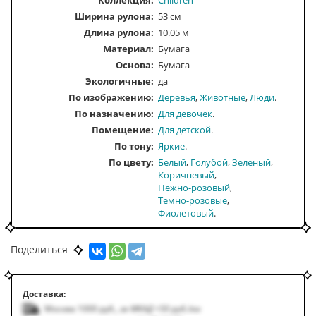
Коллекция:
Children
Ширина рулона:
53 см
Длина рулона:
10.05 м
Материал:
Бумага
Основа:
Бумага
Экологичные:
да
По изображению
Деревья
Животные
Люди
По назначению
Для девочек
Помещение
Для детской
По тону
Яркие
По цвету
Белый
Голубой
Зеленый
Коричневый
Нежно-розовый
Темно-розовые
Фиолетовый
Поделиться
Доставка:
Москва 1000
руб.
,
за МКАД +50
руб.
/км