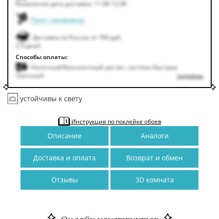
Возможная дата доставки: 11.08-12.08
Пункт самовывоза
Доставка по России от 700 руб.
2-5 дней
Способы оплаты:
Наличный/безналичный расчет, система быстрых
платежей
подробнее
устойчивы к свету
Инструкция по поклейке обоев
Описание
Аналоги
Доставка и оплата
Возврат и обмен
Отзывы
3D комната