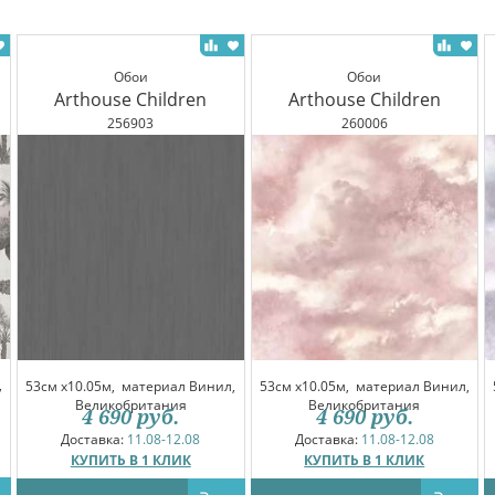
Обои
Обои
Arthouse Children
Arthouse Children
256903
260006
,
53см x10.05м,
материал Винил,
53см x10.05м,
материал Винил,
Великобритания
Великобритания
4 690
руб.
4 690
руб.
Доставка:
11.08-12.08
Доставка:
11.08-12.08
КУПИТЬ В 1 КЛИК
КУПИТЬ В 1 КЛИК