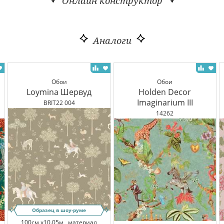
Онлайн конструктор
Аналоги
Обои
Обои
Loymina Шервуд
Holden Decor
Imaginarium III
BRIT22 004
14262
Образец в шоу-руме
100см x10.05м,
материал