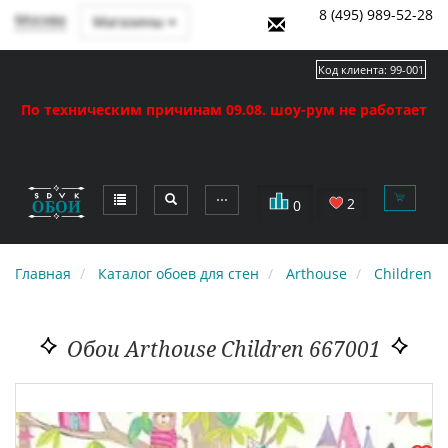
8 (495) 989-52-28
Москва
Магазины
Код клиента:
99-001
По техническим причинам 09.08. шоу-рум не работает
⋯
2
0
Главная
Каталог обоев для стен
Arthouse
Children
Обои Arthouse Children 667001