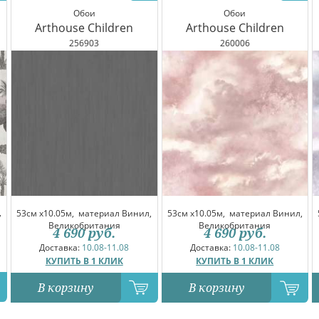
Обои
Обои
Arthouse Children
Arthouse Children
256903
260006
,
53см x10.05м,
материал Винил,
53см x10.05м,
материал Винил,
Великобритания
Великобритания
4 690
руб.
4 690
руб.
Доставка:
10.08-11.08
Доставка:
10.08-11.08
КУПИТЬ В 1 КЛИК
КУПИТЬ В 1 КЛИК
В корзину
В корзину