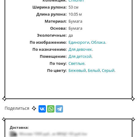
Коллекция:
Children
Ширина рулона:
53 см
Длина рулона:
10.05 м
Материал:
Бумага
Основа:
Бумага
Экологичные:
да
По изображению
Единороги
Облака
По назначению
Для девочек
Помещение
Для детской
По тону
Светлые
По цвету
Бежевый
Белый
Серый
Поделиться
Доставка:
Москва 1000
руб.
,
за МКАД +50
руб.
/км