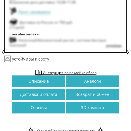
Возможная дата доставки: 10.08-11.08
Пункт самовывоза
Доставка по России от 700 руб.
2-5 дней
Способы оплаты:
Наличный/безналичный расчет, система быстрых
платежей
подробнее
устойчивы к свету
Инструкция по поклейке обоев
Описание
Аналоги
Доставка и оплата
Возврат и обмен
Отзывы
3D комната