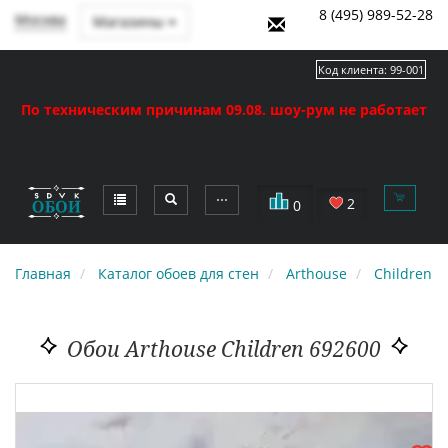
8 (495) 989-52-28
Москва
Магазины
Код клиента:
99-001
По техническим причинам 09.08. шоу-рум не работает
⋯
2
0
Главная
Каталог обоев для стен
Arthouse
Children
Обои Arthouse Children 692600