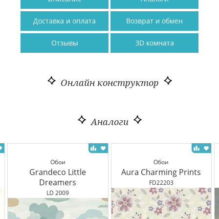
Доставка и оплата
Возврат и обмен
Отзывы
3D комната
Онлайн конструктор
Аналоги
Обои
Обои
Grandeco Little
Aura Charming Prints
Dreamers
FD22203
LD 2009