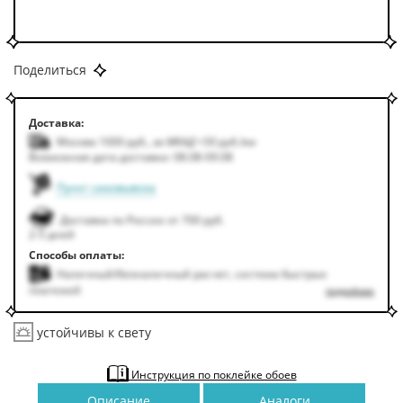
Поделиться
Доставка:
Москва 1000
руб.
,
за МКАД +50
руб.
/км
Возможная дата доставки: 08.08-09.08
Пункт самовывоза
Доставка по России от 700 руб.
2-5 дней
Способы оплаты:
Наличный/безналичный расчет, система быстрых
платежей
подробнее
устойчивы к свету
Инструкция по поклейке обоев
Описание
Аналоги