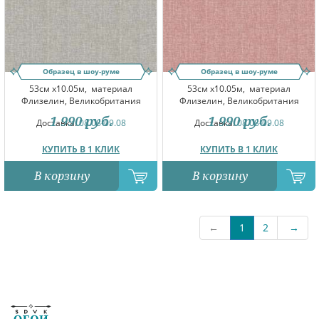
Образец в шоу-руме
Образец в шоу-руме
53см x10.05м,
материал
53см x10.05м,
материал
Флизелин, Великобритания
Флизелин, Великобритания
1 990
руб.
1 990
руб.
Доставка:
08.08-09.08
Доставка:
08.08-09.08
КУПИТЬ В 1 КЛИК
КУПИТЬ В 1 КЛИК
В корзину
В корзину
←
1
2
→