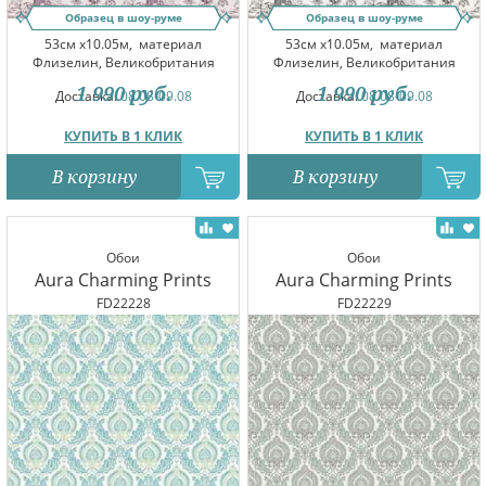
Образец в шоу-руме
Образец в шоу-руме
53см x10.05м,
материал
53см x10.05м,
материал
Флизелин, Великобритания
Флизелин, Великобритания
1 990
руб.
1 990
руб.
Доставка:
08.08-09.08
Доставка:
08.08-09.08
КУПИТЬ В 1 КЛИК
КУПИТЬ В 1 КЛИК
В корзину
В корзину
Обои
Обои
Aura Charming Prints
Aura Charming Prints
FD22228
FD22229