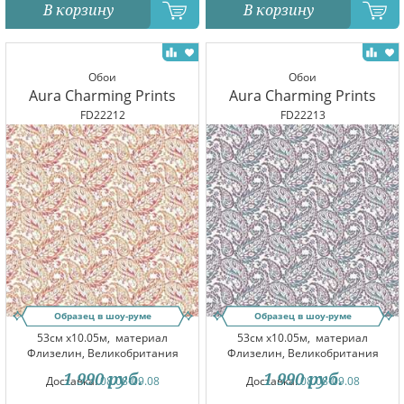
В корзину
В корзину
Обои
Обои
Aura Charming Prints
Aura Charming Prints
FD22212
FD22213
Образец в шоу-руме
Образец в шоу-руме
53см x10.05м,
материал
53см x10.05м,
материал
Флизелин, Великобритания
Флизелин, Великобритания
1 990
руб.
1 990
руб.
Доставка:
08.08-09.08
Доставка:
08.08-09.08