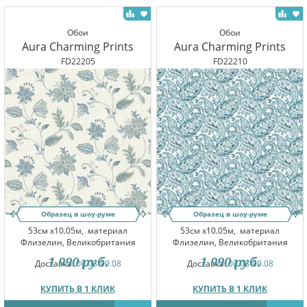
Обои
Обои
Aura Charming Prints
Aura Charming Prints
FD22205
FD22210
Образец в шоу-руме
Образец в шоу-руме
53см x10.05м,
материал
53см x10.05м,
материал
Флизелин, Великобритания
Флизелин, Великобритания
1 990
руб.
1 990
руб.
Доставка:
08.08-09.08
Доставка:
08.08-09.08
КУПИТЬ В 1 КЛИК
КУПИТЬ В 1 КЛИК