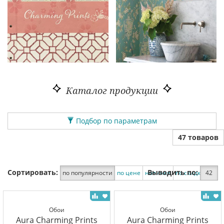
Каталог продукции
Подбор по параметрам
47 товаров
Сортировать:
Выводить по:
по популярности
по цене
новинки
по скидке
42
Обои
Обои
Aura Charming Prints
Aura Charming Prints