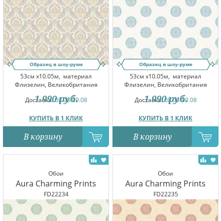
Образец в шоу-руме
Образец в шоу-руме
53см x10.05м,
материал
53см x10.05м,
материал
Флизелин, Великобритания
Флизелин, Великобритания
1 990
руб.
1 990
руб.
Доставка:
08.08-09.08
Доставка:
08.08-09.08
КУПИТЬ В 1 КЛИК
КУПИТЬ В 1 КЛИК
В корзину
В корзину
Обои
Обои
Aura Charming Prints
Aura Charming Prints
FD22234
FD22235