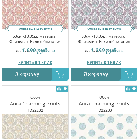
Образец в шоу-руме
Образец в шоу-руме
53см x10.05м,
материал
53см x10.05м,
материал
Флизелин, Великобритания
Флизелин, Великобритания
1 990
руб.
1 990
руб.
Доставка:
08.08-09.08
Доставка:
08.08-09.08
КУПИТЬ В 1 КЛИК
КУПИТЬ В 1 КЛИК
В корзину
В корзину
Обои
Обои
Aura Charming Prints
Aura Charming Prints
FD22232
FD22233