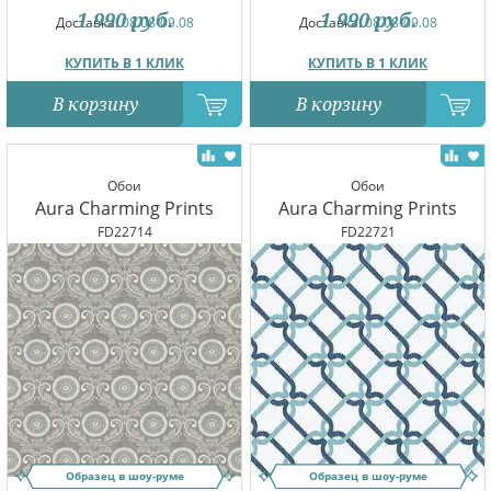
1 990
руб.
1 990
руб.
Доставка:
08.08-09.08
Доставка:
08.08-09.08
КУПИТЬ В 1 КЛИК
КУПИТЬ В 1 КЛИК
В корзину
В корзину
Обои
Обои
Aura Charming Prints
Aura Charming Prints
FD22714
FD22721
Образец в шоу-руме
Образец в шоу-руме