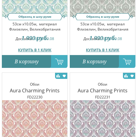
Образец в шоу-руме
Образец в шоу-руме
53см x10.05м,
материал
53см x10.05м,
материал
Флизелин, Великобритания
Флизелин, Великобритания
1 990
руб.
1 990
руб.
Доставка:
08.08-09.08
Доставка:
08.08-09.08
КУПИТЬ В 1 КЛИК
КУПИТЬ В 1 КЛИК
В корзину
В корзину
Обои
Обои
Aura Charming Prints
Aura Charming Prints
FD22230
FD22231