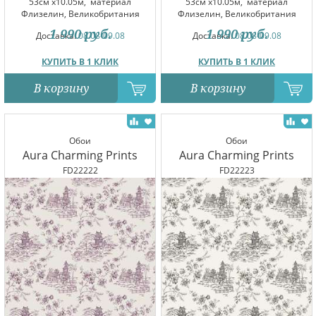
53см x10.05м,
материал
53см x10.05м,
материал
Флизелин, Великобритания
Флизелин, Великобритания
1 990
руб.
1 990
руб.
Доставка:
08.08-09.08
Доставка:
08.08-09.08
КУПИТЬ В 1 КЛИК
КУПИТЬ В 1 КЛИК
В корзину
В корзину
Обои
Обои
Aura Charming Prints
Aura Charming Prints
FD22222
FD22223