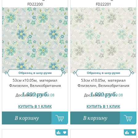
FD22200
FD22201
Образец в шоу-руме
Образец в шоу-руме
53см x10.05м,
материал
53см x10.05м,
материал
Флизелин, Великобритания
Флизелин, Великобритания
1 990
руб.
1 990
руб.
Доставка:
08.08-09.08
Доставка:
08.08-09.08
КУПИТЬ В 1 КЛИК
КУПИТЬ В 1 КЛИК
В корзину
В корзину