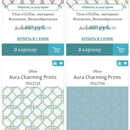
Образец в шоу-руме
Образец в шоу-руме
53см x10.05м,
материал
53см x10.05м,
материал
Флизелин, Великобритания
Флизелин, Великобритания
1 990
руб.
1 990
руб.
Доставка:
08.08-09.08
Доставка:
08.08-09.08
КУПИТЬ В 1 КЛИК
КУПИТЬ В 1 КЛИК
В корзину
В корзину
Обои
Обои
Aura Charming Prints
Aura Charming Prints
FD22724
FD22754