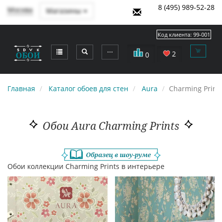
8 (495) 989-52-28
Москва
Магазины
Код клиента:
99-001
⋯
2
0
Главная
Каталог обоев для стен
Aura
Charming Print
Обои Aura Charming Prints
Обои коллекции Charming Prints в интерьере