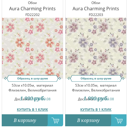
Обои
Обои
Aura Charming Prints
Aura Charming Prints
FD22202
FD22203
Образец в шоу-руме
Образец в шоу-руме
53см x10.05м,
материал
53см x10.05м,
материал
Флизелин, Великобритания
Флизелин, Великобритания
1 990
руб.
1 990
руб.
Доставка:
08.08-09.08
Доставка:
08.08-09.08
КУПИТЬ В 1 КЛИК
КУПИТЬ В 1 КЛИК
В корзину
В корзину