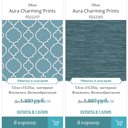
Обои
Обои
Aura Charming Prints
Aura Charming Prints
FD22257
FD22265
Образец в шоу-руме
Образец в шоу-руме
53см x10.05м,
материал
53см x10.05м,
материал
Флизелин, Великобритания
Флизелин, Великобритания
1 990
руб.
1 990
руб.
Доставка:
08.08-09.08
Доставка:
08.08-09.08
КУПИТЬ В 1 КЛИК
КУПИТЬ В 1 КЛИК
В корзину
В корзину