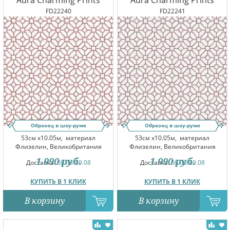
Aura Charming Prints
Aura Charming Prints
FD22240
FD22241
Образец в шоу-руме
Образец в шоу-руме
53см x10.05м,
материал
53см x10.05м,
материал
Флизелин, Великобритания
Флизелин, Великобритания
1 990
руб.
1 990
руб.
Доставка:
08.08-09.08
Доставка:
08.08-09.08
КУПИТЬ В 1 КЛИК
КУПИТЬ В 1 КЛИК
В корзину
В корзину