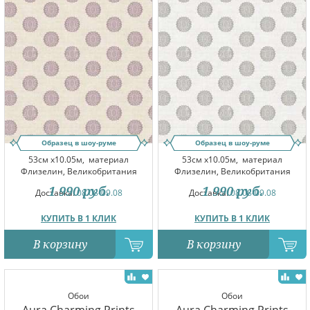
Образец в шоу-руме
Образец в шоу-руме
53см x10.05м,
материал
53см x10.05м,
материал
Флизелин, Великобритания
Флизелин, Великобритания
1 990
руб.
1 990
руб.
Доставка:
08.08-09.08
Доставка:
08.08-09.08
КУПИТЬ В 1 КЛИК
КУПИТЬ В 1 КЛИК
В корзину
В корзину
Обои
Обои