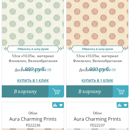
Образец в шоу-руме
Образец в шоу-руме
53см x10.05м,
материал
53см x10.05м,
материал
Флизелин, Великобритания
Флизелин, Великобритания
1 990
руб.
1 990
руб.
Доставка:
08.08-09.08
Доставка:
08.08-09.08
КУПИТЬ В 1 КЛИК
КУПИТЬ В 1 КЛИК
В корзину
В корзину
Обои
Обои
Aura Charming Prints
Aura Charming Prints
FD22236
FD22237