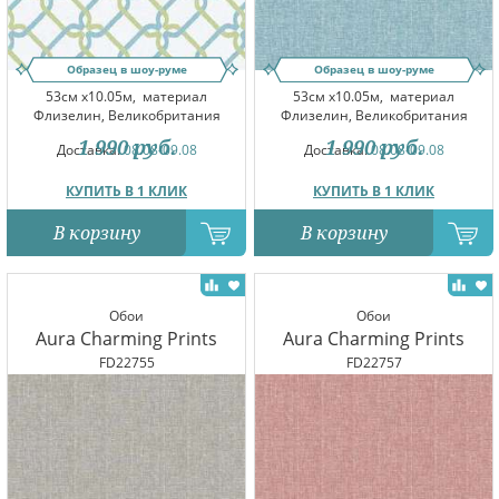
Образец в шоу-руме
Образец в шоу-руме
53см x10.05м,
материал
53см x10.05м,
материал
Флизелин, Великобритания
Флизелин, Великобритания
1 990
руб.
1 990
руб.
Доставка:
08.08-09.08
Доставка:
08.08-09.08
КУПИТЬ В 1 КЛИК
КУПИТЬ В 1 КЛИК
В корзину
В корзину
Обои
Обои
Aura Charming Prints
Aura Charming Prints
FD22755
FD22757