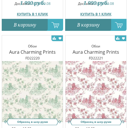
1 990
руб.
1 990
руб.
Доставка:
08.08-09.08
Доставка:
08.08-09.08
КУПИТЬ В 1 КЛИК
КУПИТЬ В 1 КЛИК
В корзину
В корзину
Обои
Обои
Aura Charming Prints
Aura Charming Prints
FD22220
FD22221
Образец в шоу-руме
Образец в шоу-руме