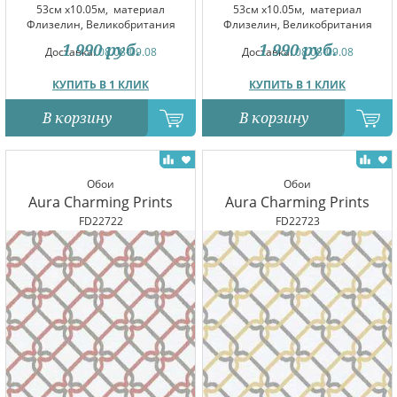
53см x10.05м,
материал
53см x10.05м,
материал
Флизелин, Великобритания
Флизелин, Великобритания
1 990
руб.
1 990
руб.
Доставка:
08.08-09.08
Доставка:
08.08-09.08
КУПИТЬ В 1 КЛИК
КУПИТЬ В 1 КЛИК
В корзину
В корзину
Обои
Обои
Aura Charming Prints
Aura Charming Prints
FD22722
FD22723