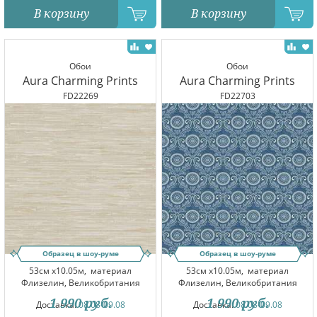
В корзину
В корзину
Обои
Обои
Aura Charming Prints
Aura Charming Prints
FD22269
FD22703
Образец в шоу-руме
Образец в шоу-руме
53см x10.05м,
материал
53см x10.05м,
материал
Флизелин, Великобритания
Флизелин, Великобритания
1 990
руб.
1 990
руб.
Доставка:
08.08-09.08
Доставка:
08.08-09.08