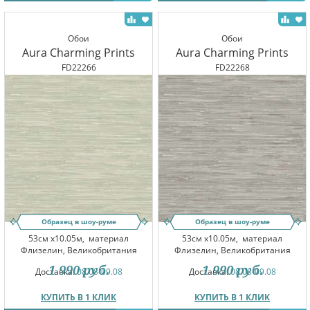
Обои
Обои
Aura Charming Prints
Aura Charming Prints
FD22266
FD22268
Образец в шоу-руме
Образец в шоу-руме
53см x10.05м,
материал
53см x10.05м,
материал
Флизелин, Великобритания
Флизелин, Великобритания
1 990
руб.
1 990
руб.
Доставка:
08.08-09.08
Доставка:
08.08-09.08
КУПИТЬ В 1 КЛИК
КУПИТЬ В 1 КЛИК