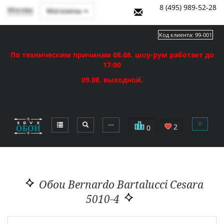
8 (495) 989-52-28
Москва
Магазины
Код клиента:
99-001
По техническим причинам 08.08. шоу-рум работает до
17:00
09.08. выходной.
⋯
2
0
Обои Bernardo Bartalucci Cesara
5010-4