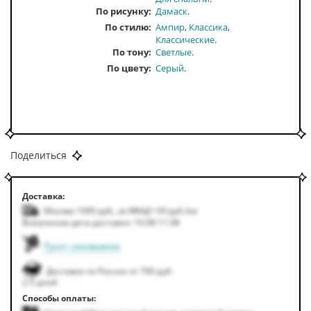
По рисунку
Дамаск
По стилю
Ампир
Классика
Классические
По тону
Светлые
По цвету
Серый
Поделиться
Доставка:
Москва 1000
руб.
,
за МКАД +50
руб.
/км
Возможная дата доставки: 10.08-11.08
Пункт самовывоза
Доставка по России от 700 руб.
2-5 дней
Способы оплаты: