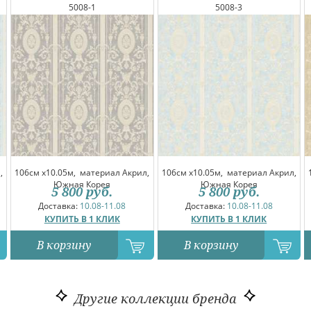
5008-1
5008-3
,
106см x10.05м,
материал Акрил,
106см x10.05м,
материал Акрил,
Южная Корея
Южная Корея
5 800
руб.
5 800
руб.
Доставка:
10.08-11.08
Доставка:
10.08-11.08
КУПИТЬ В 1 КЛИК
КУПИТЬ В 1 КЛИК
В корзину
В корзину
Другие коллекции бренда