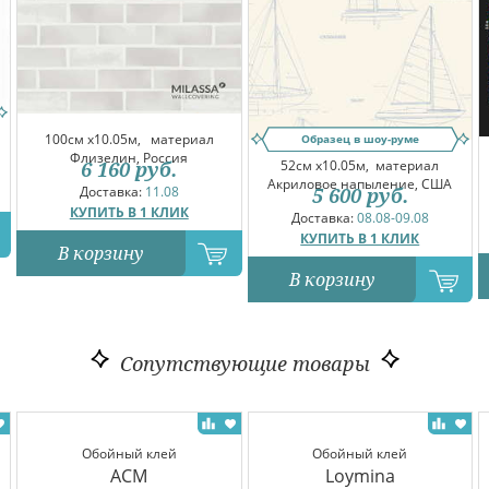
100см x10.05м,
материал
Образец в шоу-руме
Флизелин, Россия
6 160
руб.
52см x10.05м,
материал
Акриловое напыление, США
Доставка:
11.08
5 600
руб.
КУПИТЬ В 1 КЛИК
Доставка:
08.08-09.08
КУПИТЬ В 1 КЛИК
В корзину
В корзину
Сопутствующие товары
Обойный клей
Обойный клей
ACM
Loymina