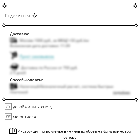
Поделиться
Доставка:
Москва 1000
руб.
,
за МКАД +50
руб.
/км
Возможная дата доставки: 11.09
Пункт самовывоза
Доставка по России от 700 руб.
2-5 дней
Способы оплаты:
Наличный/безналичный расчет, система быстрых
платежей
подробнее
устойчивы к свету
моющиеся
Инструкция по поклейке виниловых обоев на флизелиновой
основе