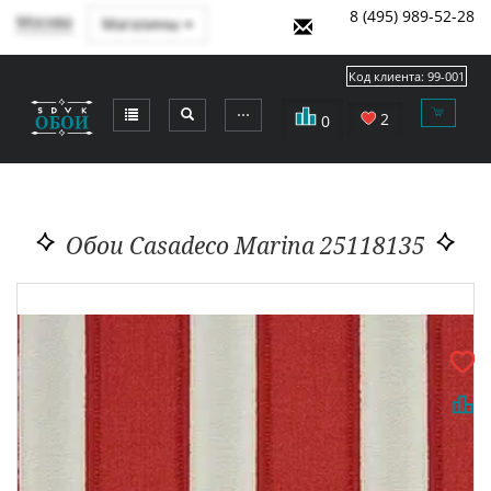
8 (495) 989-52-28
Москва
Магазины
Код клиента:
99-001
⋯
2
0
Обои Casadeco Marina 25118135