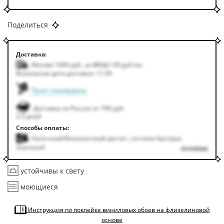
Поделиться
Доставка:
Москва 1000
руб.
,
за МКАД +50
руб.
/км
Возможная дата доставки: 11.09
Пункт самовывоза
Доставка по России от 700 руб.
2-5 дней
Способы оплаты:
Наличный/безналичный расчет, система быстрых
платежей
подробнее
устойчивы к свету
моющиеся
Инструкция по поклейке виниловых обоев на флизелиновой
основе