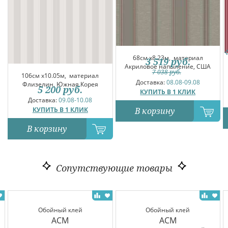
68см x8.23м,
материал
3 519
руб.
Акриловое напыление, США
7 038
руб.
106см x10.05м,
материал
Доставка:
08.08-09.08
Флизелин, Южная Корея
5 200
руб.
КУПИТЬ В 1 КЛИК
Доставка:
09.08-10.08
КУПИТЬ В 1 КЛИК
В корзину
В корзину
Сопутствующие товары
Обойный клей
Обойный клей
ACM
ACM