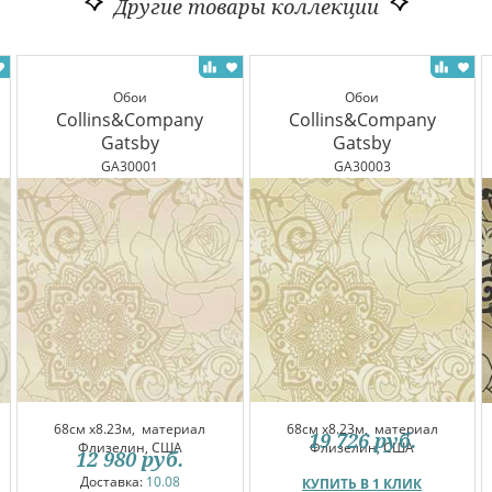
Другие товары коллекции
Обои
Обои
Collins&Company
Collins&Company
Gatsby
Gatsby
GA30001
GA30003
68см x8.23м,
материал
68см x8.23м,
материал
19 726
руб.
Флизелин, США
Флизелин, США
12 980
руб.
Доставка:
10.08
КУПИТЬ В 1 КЛИК