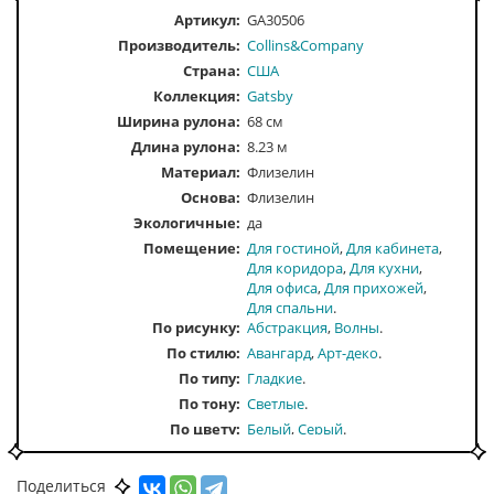
Артикул:
GA30506
Производитель:
Collins&Company
Страна:
США
Коллекция:
Gatsby
Ширина рулона:
68 см
Длина рулона:
8.23 м
Материал:
Флизелин
Основа:
Флизелин
Экологичные:
да
Помещение
Для гостиной
Для кабинета
Для коридора
Для кухни
Для офиса
Для прихожей
Для спальни
По рисунку
Абстракция
Волны
По стилю
Авангард
Арт-деко
По типу
Гладкие
По тону
Светлые
По цвету
Белый
Серый
Поделиться