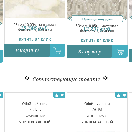
Образец в шоу-руме
53см x10.05м,
материал
53см x10.05м,
материал
13 246
руб.
12 731
руб.
Флизелин, Бельгия
Флизелин, Бельгия
КУПИТЬ В 1 КЛИК
КУПИТЬ В 1 КЛИК
В корзину
В корзину
Сопутствующие товары
Обойный клей
Обойный клей
Pufas
ACM
БУМАЖНЫЙ
ADHESIVA U
УНИВЕРСАЛЬНЫЙ
УНИВЕРСАЛЬНЫЙ