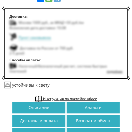
Доставка:
Москва 1000
руб.
,
за МКАД +50
руб.
/км
Возможная дата доставки: 10.08
Пункт самовывоза
Доставка по России от 700 руб.
2-5 дней
Способы оплаты:
Наличный/безналичный расчет, система быстрых
платежей
подробнее
устойчивы к свету
Инструкция по поклейке обоев
Описание
Аналоги
Доставка и оплата
Возврат и обмен