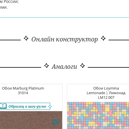
м России;
ыми.
Онлайн конструктор
Аналоги
Обои
Marburg Platinum
Обои
Loymina
31014
Lemonade | Лимонад
LM12 007