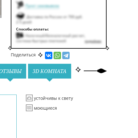
Пункт самовывоза
Доставка по России от 700 руб.
2-5 дней
Способы оплаты:
Наличный/безналичный расчет,
система быстрых платежей
подробнее
Поделиться
ОТЗЫВЫ
3D КОМНАТА
устойчивы к свету
моющиеся