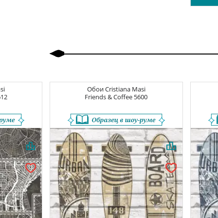
Назад
Вперед
si
Обои
Cristiana Masi
612
Friends & Coffee
5600