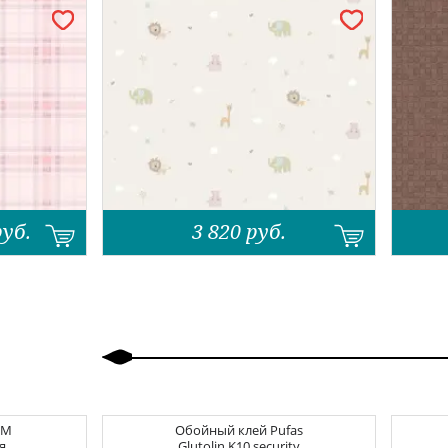
руб.
3 820
руб.
Назад
Вперед
CM
Обойный клей
Pufas
я
Glutolin K10 security