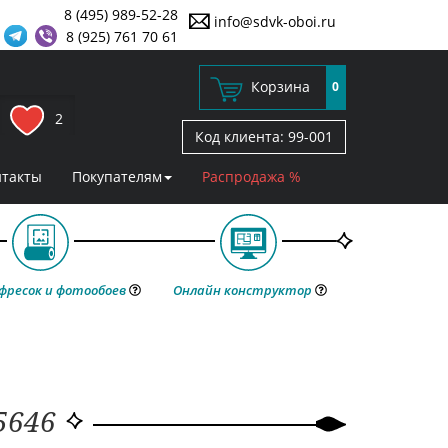
8 (495) 989-52-28
info@sdvk-oboi.ru
8 (925) 761 70 61
Корзина
0
2
Код клиента:
99-001
нтакты
Покупателям
Распродажа %
фресок и фотообоев
Онлайн конструктор
 5646