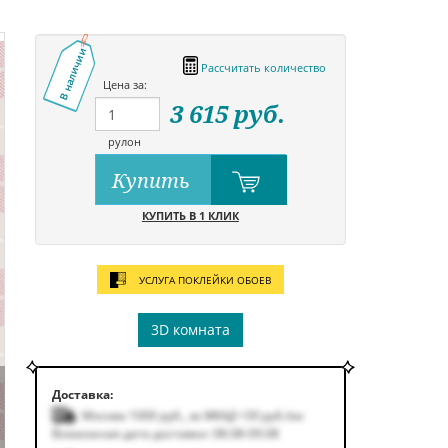
В наличии
Рассчитать количество
Цена за:
3 615
руб.
рулон
Купить
КУПИТЬ В 1 КЛИК
УСЛУГА ПОКЛЕЙКИ ОБОЕВ
3D комната
Доставка:
Москва 1000
руб.
,
за МКАД +50
руб.
/км
Возможная дата доставки: 08.08-09.08