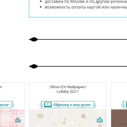
доставим по Москве и по другим региона
возможность оплаты картой или наличн
er
Обои
ICH Wallpapers
4
Lullaby
222-1