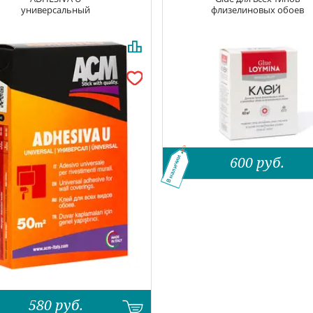
универсальный
флизелиновых обоев
600
руб.
В наличии
580
руб.