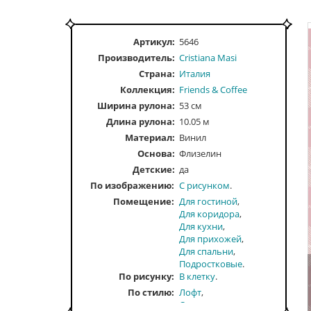
Артикул:
5646
Производитель:
Cristiana Masi
Страна:
Италия
Коллекция:
Friends & Coffee
Ширина рулона:
53 см
Длина рулона:
10.05 м
Материал:
Винил
Основа:
Флизелин
Детские:
да
По изображению
С рисунком
Помещение
Для гостиной
Для коридора
Для кухни
Для прихожей
Для спальни
Подростковые
По рисунку
В клетку
По стилю
Лофт
Современные