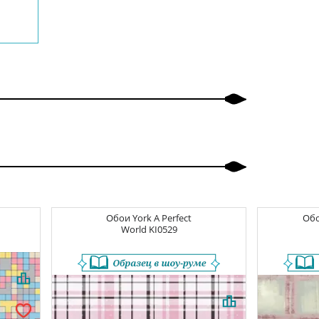
Обои
York A Perfect
Об
World
KI0529