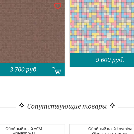
9 600
руб.
3 700
руб.
Сопутствующие товары
Обойный клей
ACM
Обойный клей
Loymina
ADHESIVA U
Glue для всех типов