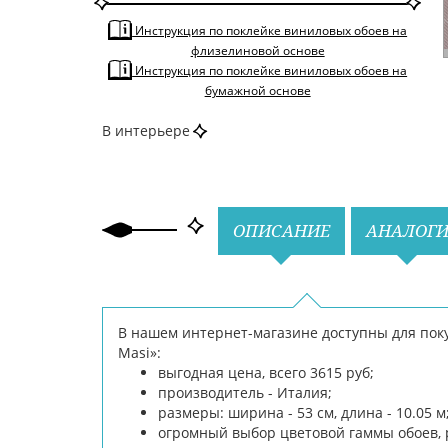
По тону
Светлые
Инструкция по поклейке виниловых обоев на
По цвету
Розовый
флизелиновой основе
Инструкция по поклейке виниловых обоев на
бумажной основе
В интерьере
Назад
Вперед
ОПИСАНИЕ
АНАЛОГ
В нашем интернет-магазине доступны для покупк
Masi»:
выгодная цена, всего 3615 руб;
производитель - Италия;
размеры: ширина - 53 см, длина - 10.05 м
огромный выбор цветовой гаммы обоев, 