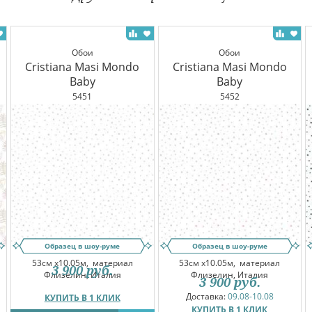
Обои
Обои
Cristiana Masi Mondo
Cristiana Masi Mondo
Baby
Baby
5451
5452
Образец в шоу-руме
Образец в шоу-руме
53см x10.05м,
материал
53см x10.05м,
материал
3 900
руб.
Флизелин, Италия
Флизелин, Италия
3 900
руб.
Доставка:
09.08-10.08
КУПИТЬ В 1 КЛИК
КУПИТЬ В 1 КЛИК