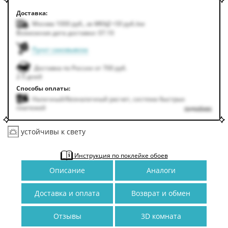
Доставка:
Москва 1000
руб.
,
за МКАД +50
руб.
/км
Возможная дата доставки: 07.10
Пункт самовывоза
Доставка по России от 700 руб.
2-5 дней
Способы оплаты:
Наличный/безналичный расчет, система быстрых
платежей
подробнее
устойчивы к свету
Инструкция по поклейке обоев
Описание
Аналоги
Доставка и оплата
Возврат и обмен
Отзывы
3D комната