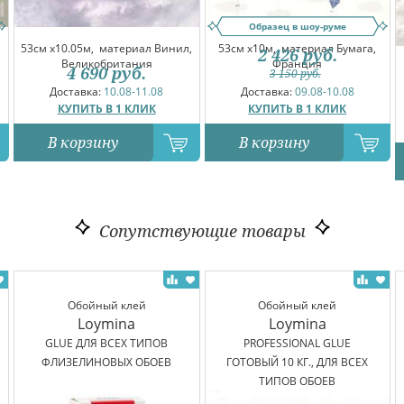
Образец в шоу-руме
53см x10.05м,
материал Винил,
53см x10м,
материал Бумага,
2 426
руб.
Великобритания
Франция
4 690
руб.
3 150
руб.
Доставка:
10.08-11.08
Доставка:
09.08-10.08
КУПИТЬ В 1 КЛИК
КУПИТЬ В 1 КЛИК
В корзину
В корзину
Сопутствующие товары
Обойный клей
Обойный клей
Loymina
Loymina
GLUE ДЛЯ ВСЕХ ТИПОВ
PROFESSIONAL GLUE
ФЛИЗЕЛИНОВЫХ ОБОЕВ
ГОТОВЫЙ 10 КГ., ДЛЯ ВСЕХ
ТИПОВ ОБОЕВ