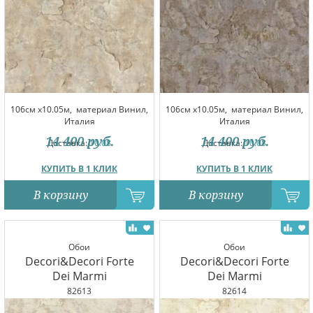
106см x10.05м,
материал Винил,
106см x10.05м,
материал Винил,
Италия
Италия
14 400
руб.
14 400
руб.
Доставка:
10.08
Доставка:
10.08
КУПИТЬ В 1 КЛИК
КУПИТЬ В 1 КЛИК
В корзину
В корзину
Обои
Обои
Decori&Decori Forte
Decori&Decori Forte
Dei Marmi
Dei Marmi
82613
82614