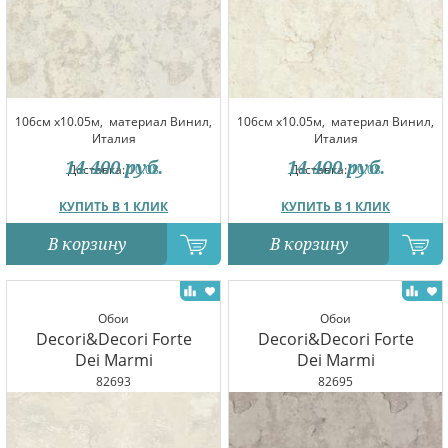
106см x10.05м,
материал Винил,
106см x10.05м,
материал Винил,
Италия
Италия
14 400
руб.
14 400
руб.
Доставка:
10.08
Доставка:
10.08
КУПИТЬ В 1 КЛИК
КУПИТЬ В 1 КЛИК
В корзину
В корзину
Обои
Обои
Decori&Decori Forte
Decori&Decori Forte
Dei Marmi
Dei Marmi
82693
82695