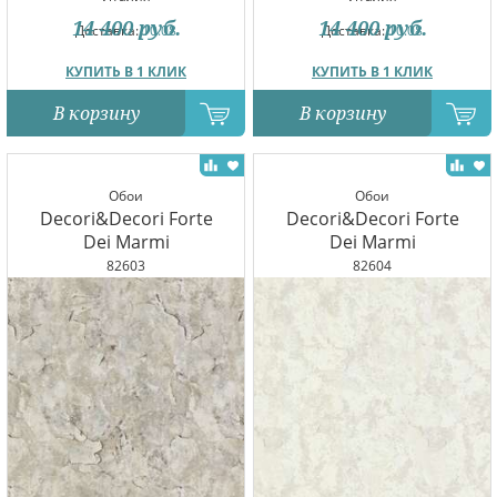
14 400
руб.
14 400
руб.
Доставка:
10.08
Доставка:
10.08
КУПИТЬ В 1 КЛИК
КУПИТЬ В 1 КЛИК
В корзину
В корзину
Обои
Обои
Decori&Decori Forte
Decori&Decori Forte
Dei Marmi
Dei Marmi
82603
82604