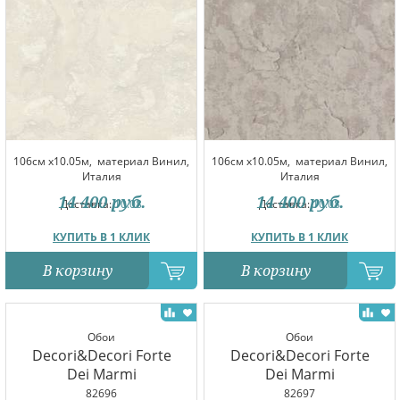
106см x10.05м,
материал Винил,
106см x10.05м,
материал Винил,
Италия
Италия
14 400
руб.
14 400
руб.
Доставка:
10.08
Доставка:
10.08
КУПИТЬ В 1 КЛИК
КУПИТЬ В 1 КЛИК
В корзину
В корзину
Обои
Обои
Decori&Decori Forte
Decori&Decori Forte
Dei Marmi
Dei Marmi
82696
82697