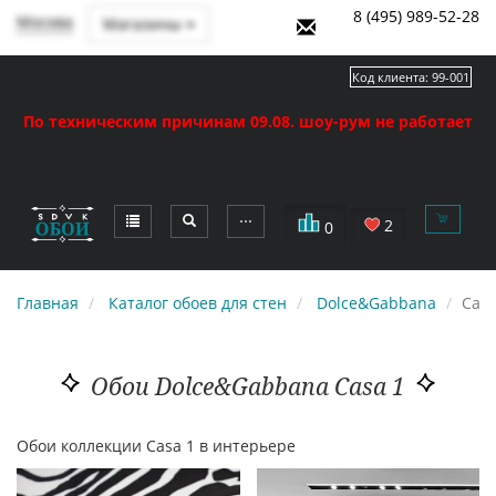
8 (495) 989-52-28
Москва
Магазины
Код клиента:
99-001
По техническим причинам 09.08. шоу-рум не работает
⋯
2
0
Главная
Каталог обоев для стен
Dolce&Gabbana
Casa
Обои Dolce&Gabbana Casa 1
Обои коллекции Casa 1 в интерьере