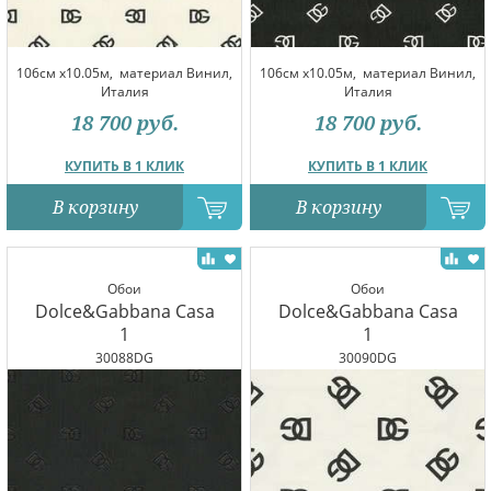
106см x10.05м,
материал Винил,
106см x10.05м,
материал Винил,
Италия
Италия
18 700
руб.
18 700
руб.
КУПИТЬ В 1 КЛИК
КУПИТЬ В 1 КЛИК
В корзину
В корзину
Обои
Обои
Dolce&Gabbana Casa
Dolce&Gabbana Casa
1
1
30088DG
30090DG