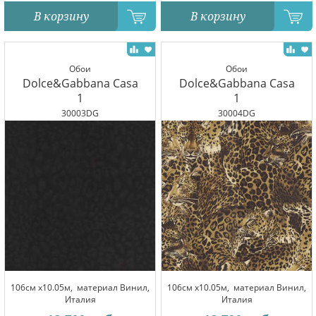
В корзину
В корзину
Обои
Обои
Dolce&Gabbana Casa
Dolce&Gabbana Casa
1
1
30003DG
30004DG
106см x10.05м,
материал Винил,
106см x10.05м,
материал Винил,
Италия
Италия