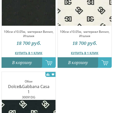
106см x10.05м,
материал Винил,
106см x10.05м,
материал Винил,
Италия
Италия
18 700
руб.
18 700
руб.
КУПИТЬ В 1 КЛИК
КУПИТЬ В 1 КЛИК
В корзину
В корзину
Обои
Dolce&Gabbana Casa
1
30091DG