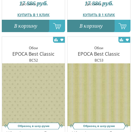
17 886
руб.
17 886
руб.
Доставка:
12.08
Доставка:
12.08
КУПИТЬ В 1 КЛИК
КУПИТЬ В 1 КЛИК
В корзину
В корзину
Обои
Обои
EPOCA Best Classic
EPOCA Best Classic
BC52
BC53
Образец в шоу-руме
Образец в шоу-руме