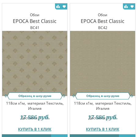
Обои
Обои
EPOCA Best Classic
EPOCA Best Classic
BC41
BC42
Образец в шоу-руме
Образец в шоу-руме
118см x1м,
материал Текстиль,
118см x1м,
материал Текстиль,
Италия
Италия
17 886
руб.
17 886
руб.
Доставка:
12.08
Доставка:
12.08
КУПИТЬ В 1 КЛИК
КУПИТЬ В 1 КЛИК