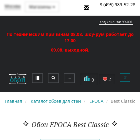
8 (495) 989-52-28
Москва
Магазины
Код клиента:
99-001
По техническим причинам 08.08. шоу-рум работает до
17:00
09.08. выходной.
⋯
2
0
Главная
Каталог обоев для стен
EPOCA
Best Classic
Обои EPOCA Best Classic