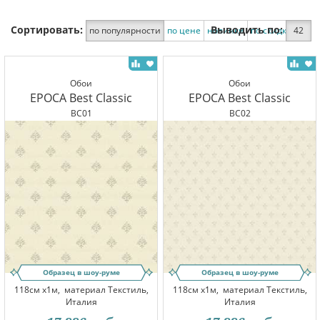
Сортировать:
Выводить по:
по популярности
по цене
новинки
по скидке
42
Обои
Обои
EPOCA Best Classic
EPOCA Best Classic
BC01
BC02
Образец в шоу-руме
Образец в шоу-руме
118см x1м,
материал Текстиль,
118см x1м,
материал Текстиль,
Италия
Италия