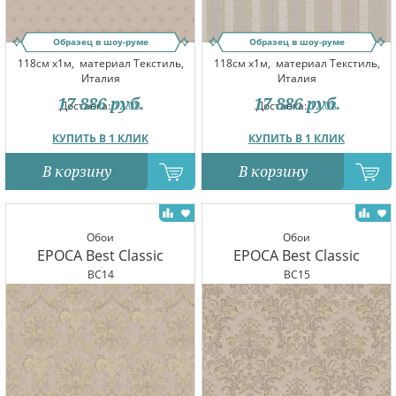
Образец в шоу-руме
Образец в шоу-руме
118см x1м,
материал Текстиль,
118см x1м,
материал Текстиль,
Италия
Италия
17 886
руб.
17 886
руб.
Доставка:
12.08
Доставка:
12.08
КУПИТЬ В 1 КЛИК
КУПИТЬ В 1 КЛИК
В корзину
В корзину
Обои
Обои
EPOCA Best Classic
EPOCA Best Classic
BC14
BC15