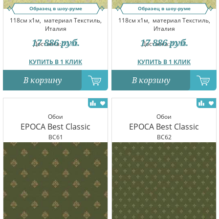
Образец в шоу-руме
Образец в шоу-руме
118см x1м,
материал Текстиль,
118см x1м,
материал Текстиль,
Италия
Италия
17 886
руб.
17 886
руб.
Доставка:
12.08
Доставка:
12.08
КУПИТЬ В 1 КЛИК
КУПИТЬ В 1 КЛИК
В корзину
В корзину
Обои
Обои
EPOCA Best Classic
EPOCA Best Classic
BC61
BC62