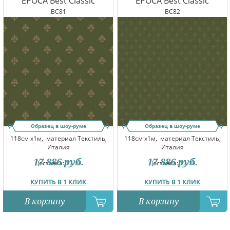
EPOCA Best Classic
EPOCA Best Classic
BC81
BC82
Образец в шоу-руме
Образец в шоу-руме
118см x1м,
материал Текстиль,
118см x1м,
материал Текстиль,
Италия
Италия
17 886
руб.
17 886
руб.
Доставка:
12.08
Доставка:
12.08
КУПИТЬ В 1 КЛИК
КУПИТЬ В 1 КЛИК
В корзину
В корзину