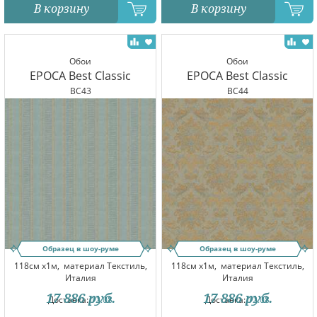
В корзину
В корзину
Обои
Обои
EPOCA Best Classic
EPOCA Best Classic
BC43
BC44
Образец в шоу-руме
Образец в шоу-руме
118см x1м,
материал Текстиль,
118см x1м,
материал Текстиль,
Италия
Италия
17 886
руб.
17 886
руб.
Доставка:
12.08
Доставка:
12.08