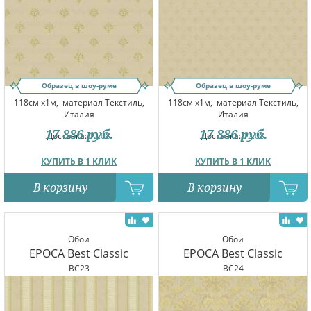
Образец в шоу-руме
Образец в шоу-руме
118см x1м,
материал Текстиль,
118см x1м,
материал Текстиль,
Италия
Италия
17 886
руб.
17 886
руб.
Доставка:
12.08
Доставка:
12.08
КУПИТЬ В 1 КЛИК
КУПИТЬ В 1 КЛИК
В корзину
В корзину
Обои
Обои
EPOCA Best Classic
EPOCA Best Classic
BC23
BC24