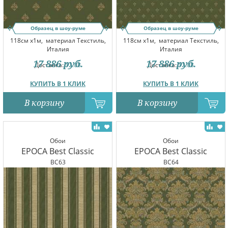
Образец в шоу-руме
Образец в шоу-руме
118см x1м,
материал Текстиль,
118см x1м,
материал Текстиль,
Италия
Италия
17 886
руб.
17 886
руб.
Доставка:
12.08
Доставка:
12.08
КУПИТЬ В 1 КЛИК
КУПИТЬ В 1 КЛИК
В корзину
В корзину
Обои
Обои
EPOCA Best Classic
EPOCA Best Classic
BC63
BC64