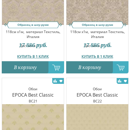
Образец в шоу-руме
Образец в шоу-руме
118см x1м,
материал Текстиль,
118см x1м,
материал Текстиль,
Италия
Италия
17 886
руб.
17 886
руб.
Доставка:
12.08
Доставка:
12.08
КУПИТЬ В 1 КЛИК
КУПИТЬ В 1 КЛИК
В корзину
В корзину
Обои
Обои
EPOCA Best Classic
EPOCA Best Classic
BC21
BC22