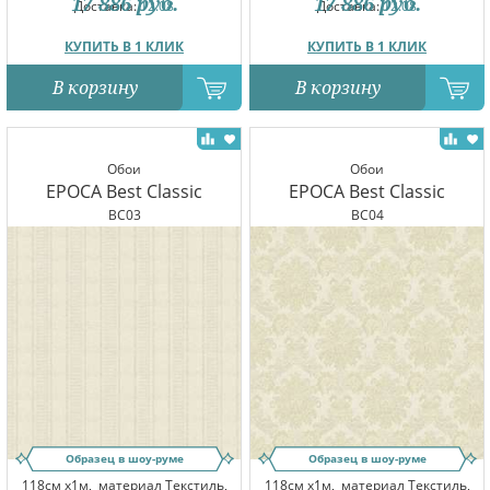
17 886
руб.
17 886
руб.
Доставка:
12.08
Доставка:
12.08
КУПИТЬ В 1 КЛИК
КУПИТЬ В 1 КЛИК
В корзину
В корзину
Обои
Обои
EPOCA Best Classic
EPOCA Best Classic
BC03
BC04
Образец в шоу-руме
Образец в шоу-руме
118см x1м,
материал Текстиль,
118см x1м,
материал Текстиль,