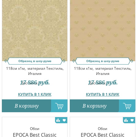
Образец в шоу-руме
Образец в шоу-руме
118см x1м,
материал Текстиль,
118см x1м,
материал Текстиль,
Италия
Италия
17 886
руб.
17 886
руб.
Доставка:
12.08
Доставка:
12.08
КУПИТЬ В 1 КЛИК
КУПИТЬ В 1 КЛИК
В корзину
В корзину
Обои
Обои
EPOCA Best Classic
EPOCA Best Classic