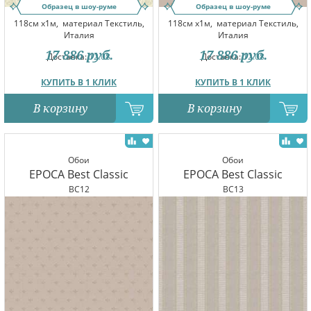
Образец в шоу-руме
Образец в шоу-руме
118см x1м,
материал Текстиль,
118см x1м,
материал Текстиль,
Италия
Италия
17 886
руб.
17 886
руб.
Доставка:
12.08
Доставка:
12.08
КУПИТЬ В 1 КЛИК
КУПИТЬ В 1 КЛИК
В корзину
В корзину
Обои
Обои
EPOCA Best Classic
EPOCA Best Classic
BC12
BC13