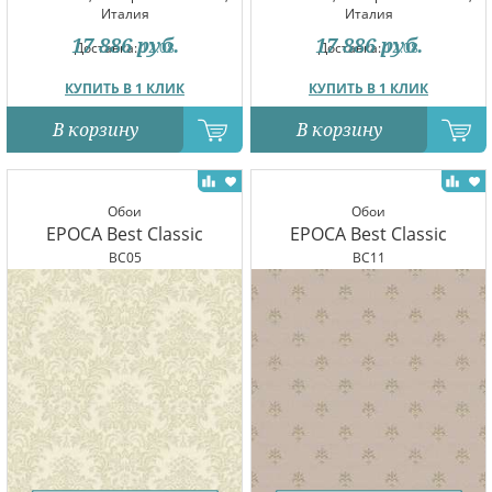
Италия
Италия
17 886
руб.
17 886
руб.
Доставка:
12.08
Доставка:
12.08
КУПИТЬ В 1 КЛИК
КУПИТЬ В 1 КЛИК
В корзину
В корзину
Обои
Обои
EPOCA Best Classic
EPOCA Best Classic
BC05
BC11