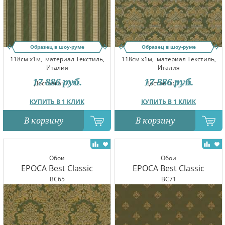
Образец в шоу-руме
Образец в шоу-руме
118см x1м,
материал Текстиль,
118см x1м,
материал Текстиль,
Италия
Италия
17 886
руб.
17 886
руб.
Доставка:
12.08
Доставка:
12.08
КУПИТЬ В 1 КЛИК
КУПИТЬ В 1 КЛИК
В корзину
В корзину
Обои
Обои
EPOCA Best Classic
EPOCA Best Classic
BC65
BC71