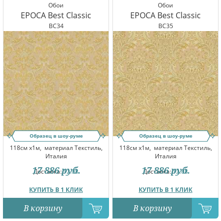
Обои
Обои
EPOCA Best Classic
EPOCA Best Classic
BC34
BC35
Образец в шоу-руме
Образец в шоу-руме
118см x1м,
материал Текстиль,
118см x1м,
материал Текстиль,
Италия
Италия
17 886
руб.
17 886
руб.
Доставка:
12.08
Доставка:
12.08
КУПИТЬ В 1 КЛИК
КУПИТЬ В 1 КЛИК
В корзину
В корзину