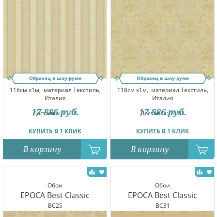
Образец в шоу-руме
Образец в шоу-руме
118см x1м,
материал Текстиль,
118см x1м,
материал Текстиль,
Италия
Италия
17 886
руб.
17 886
руб.
Доставка:
12.08
Доставка:
12.08
КУПИТЬ В 1 КЛИК
КУПИТЬ В 1 КЛИК
В корзину
В корзину
Обои
Обои
EPOCA Best Classic
EPOCA Best Classic
BC25
BC31