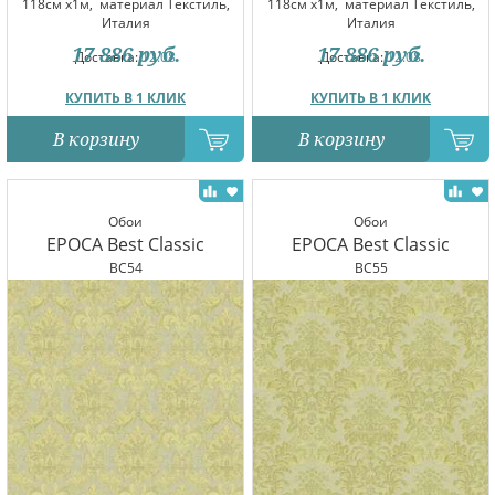
118см x1м,
материал Текстиль,
118см x1м,
материал Текстиль,
Италия
Италия
17 886
руб.
17 886
руб.
Доставка:
12.08
Доставка:
12.08
КУПИТЬ В 1 КЛИК
КУПИТЬ В 1 КЛИК
В корзину
В корзину
Обои
Обои
EPOCA Best Classic
EPOCA Best Classic
BC54
BC55