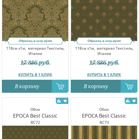
Образец в шоу-руме
Образец в шоу-руме
118см x1м,
материал Текстиль,
118см x1м,
материал Текстиль,
Италия
Италия
17 886
руб.
17 886
руб.
Доставка:
12.08
Доставка:
12.08
КУПИТЬ В 1 КЛИК
КУПИТЬ В 1 КЛИК
В корзину
В корзину
Обои
Обои
EPOCA Best Classic
EPOCA Best Classic
BC72
BC73