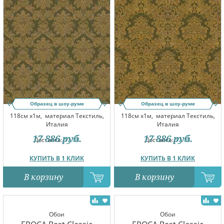
Образец в шоу-руме
Образец в шоу-руме
118см x1м,
материал Текстиль,
118см x1м,
материал Текстиль,
Италия
Италия
17 886
руб.
17 886
руб.
Доставка:
12.08
Доставка:
12.08
КУПИТЬ В 1 КЛИК
КУПИТЬ В 1 КЛИК
В корзину
В корзину
Обои
Обои