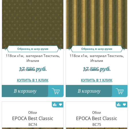
Образец в шоу-руме
Образец в шоу-руме
118см x1м,
материал Текстиль,
118см x1м,
материал Текстиль,
Италия
Италия
17 886
руб.
17 886
руб.
Доставка:
12.08
Доставка:
12.08
КУПИТЬ В 1 КЛИК
КУПИТЬ В 1 КЛИК
В корзину
В корзину
Обои
Обои
EPOCA Best Classic
EPOCA Best Classic
BC74
BC75