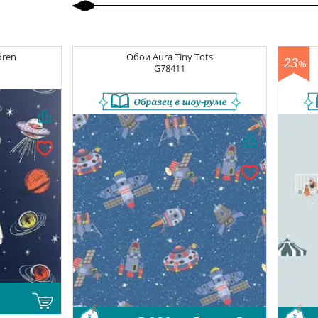
dren
Обои
Aura Tiny Tots
23
-
%
G78411