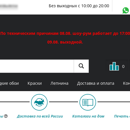
мовывоза
Без выходных с 10:00 до 20:00
По техническим причинам 08.08. шоу-рум работает до 17:00
09.08. выходной.
0
кие обои
Краски
Лепнина
Доставка и оплата
Ко
ты
Доставка по всей России
Каталоги на дом
Печать 