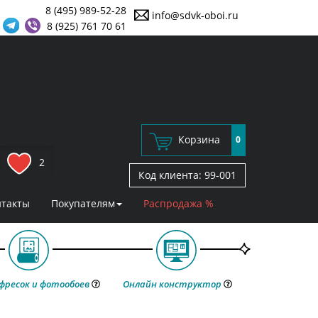
8 (495) 989-52-28
info@sdvk-oboi.ru
8 (925) 761 70 61
Корзина
0
2
Код клиента:
99-001
нтакты
Покупателям
Распродажа %
фресок и фотообоев
Онлайн конструктор