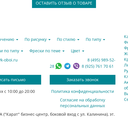
ОСТАВИТЬ ОТЗЫВ О ТОВАРЕ
К
начению
По рисунку
По стилю
По типу
Ф
Ф
и по типу
Фрески по теме
Цвет
Ж
К
k-oboi.ru
8 (495) 989-52-
Л
28
8 (925) 761 70 61
Р
К
исать письмо
Заказать звонок
А
о
х с 10:00 до 20:00
Политика конфиденциальности
В
С
Согласие на обработку
персональных данных
 ("Карат" бизнес-центр, боковой вход с ул. Калинина), эт.