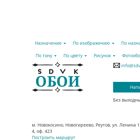
Назначение
По изображению
По наз
По тону
По цвету
Рисунок
Фотообо
info@sdv
Нап
Без выходны
м. Новокосино, Новогиреево, Реутов, ул. Ленина 1А
4, оф. 423
Построить маршрут