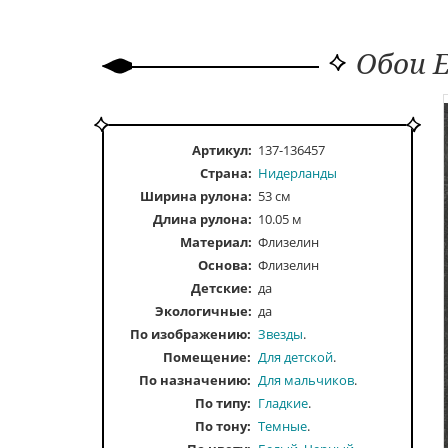
Обои E
Артикул:
137-136457
Страна:
Нидерланды
Ширина рулона:
53 см
Длина рулона:
10.05 м
Материал:
Флизелин
Основа:
Флизелин
Детские:
да
Экологичные:
да
По изображению
Звезды
Помещение
Для детской
По назначению
Для мальчиков
По типу
Гладкие
По тону
Темные