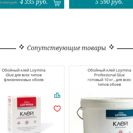
4 335
руб.
5 590
руб.
5 630
руб.
Сопутствующие товары
Обойный клей
Loymina
Обойный клей
Loymina
Glue для всех типов
Professional Glue
флизелиновых обоев
готовый 10 кг., для всех
типов обоев