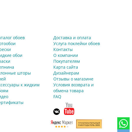
аталог обоев
Доставка и оплата
отообои
Услуга поклейки обоев
рески
Контакты
идкие обои
О компании
раски
Покупателям
епнина
Карта сайта
улонные шторы
Дизайнерам
лей
Отзывы о магазине
ксессуары к жидким
Условия возврата и
боям
обмена товара
идео
FAQ
ертификаты