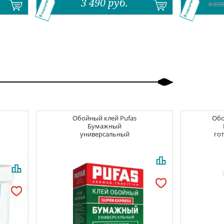
3 490
руб.
В наличии
В наличии
6 650
Обойный клей
Pufas
Об
Бумажный
универсальный
гот