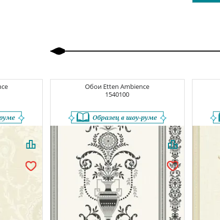
Назад
Вперед
nce
Обои
Etten Ambience
1540100