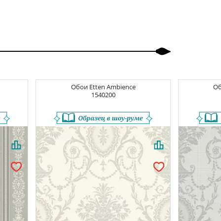
Обои
Etten Ambience
О
1540200