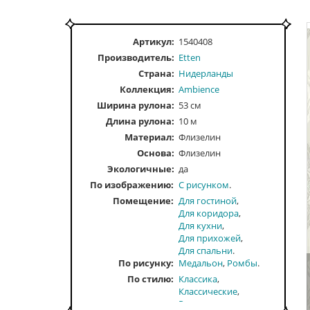
Артикул:
1540408
Производитель:
Etten
Страна:
Нидерланды
Коллекция:
Ambience
Ширина рулона:
53 см
Длина рулона:
10 м
Материал:
Флизелин
Основа:
Флизелин
Экологичные:
да
По изображению
С рисунком
Помещение
Для гостиной
Для коридора
Для кухни
Для прихожей
Для спальни
По рисунку
Медальон
Ромбы
По стилю
Классика
Классические
Ренессанс