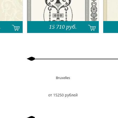
.
15 710
руб.
Назад
Вперед
Bruxelles
от 15250 рублей