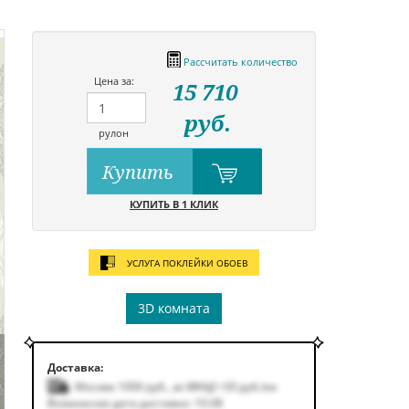
Рассчитать количество
Цена за:
15 710
руб.
рулон
Купить
КУПИТЬ В 1 КЛИК
УСЛУГА ПОКЛЕЙКИ ОБОЕВ
3D комната
Доставка:
Москва 1000
руб.
,
за МКАД +50
руб.
/км
Возможная дата доставки: 10.08