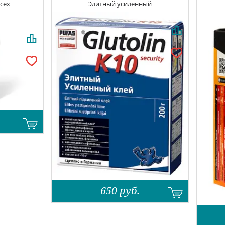
всех
Элитный усиленный
650
руб.