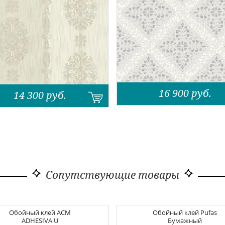
16 900
руб.
14 300
руб.
Сопутствующие товары
Обойный клей
ACM
Обойный клей
Pufas
ADHESIVA U
Бумажный