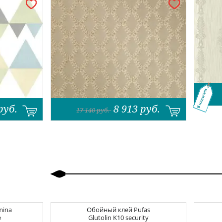
В наличии
руб.
8 913
руб.
17 140
руб.
Назад
Вперед
mina
Обойный клей
Pufas
e
Glutolin K10 security