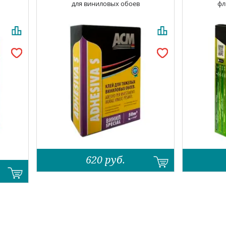
для виниловых обоев
фл
620
руб.