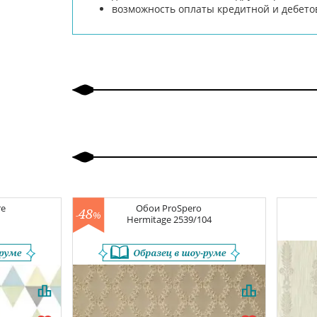
возможность оплаты кредитной и дебето
re
Обои
ProSpero
48
-
%
Hermitage
2539/104