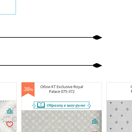
Обои
KT Exclusive Royal
38
-
%
Palace
075-372