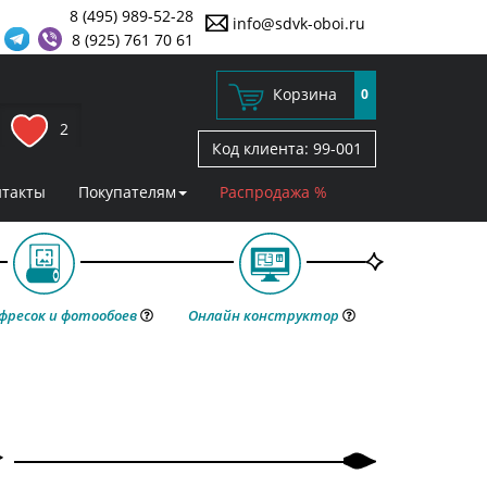
8 (495) 989-52-28
info@sdvk-oboi.ru
8 (925) 761 70 61
Корзина
0
2
Код клиента:
99-001
нтакты
Покупателям
Распродажа %
фресок и фотообоев
Онлайн конструктор