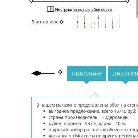
По тону
Светлые
Инструкция по поклейке обоев
По цвету
Серый
В интерьере
Назад
Вперед
ОПИСАНИЕ
АНАЛОГ
В нашем магазине представлены обои на стену
выгодное предложение, всего 15710 руб;
страна производитель - Нидерланды;
рулон: ширина - 53 см, длина - 10 м;
широкий выбор расцветок обоев на стен
доставка по Москве и по другим региона