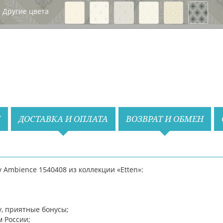
Вперед
Другие цвета
Назад
Вперед
И
ДОСТАВКА И ОПЛАТА
ВОЗВРАТ И ОБМЕН
 Ambience 1540408 из коллекции «Etten»:
у, приятные бонусы;
м России;