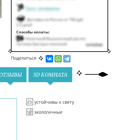
Пункт самовывоза
Доставка по России от 700 руб.
2-5 дней
Способы оплаты:
Наличный/безналичный расчет,
система быстрых платежей
подробнее
Поделиться
ОТЗЫВЫ
3D КОМНАТА
устойчивы к свету
экологичные