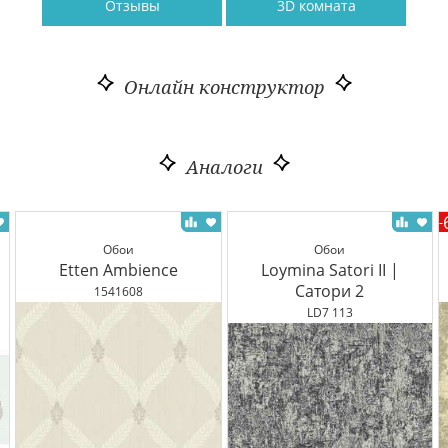
Отзывы
3D комната
Онлайн конструктор
Аналоги
-
Обои
Обои
Etten Ambience
Loymina Satori II |
Сатори 2
1541608
LD7 113