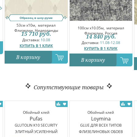
,
Образец в шоу-руме
53см x10м,
материал
100см x10.05м,
материал
Флизелин, Нидерланды
15 710
руб.
Флизелин, Россия
14 840
руб.
Доставка:
10.08
Доставка:
11.08-12.08
КУПИТЬ В 1 КЛИК
КУПИТЬ В 1 КЛИК
В корзину
В корзину
Сопутствующие товары
Обойный клей
Обойный клей
Pufas
Loymina
GLUTOLIN K10 SECURITY
GLUE ДЛЯ ВСЕХ ТИПОВ
ЭЛИТНЫЙ УСИЛЕННЫЙ
ФЛИЗЕЛИНОВЫХ ОБОЕВ