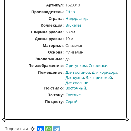
Артикул:
1620010
Производитель:
Etten
Страна:
Нидерланды
Коллекция:
Bruxelles
Ширина рулона:
53 см
Длина рулона:
10 м
Материал:
Флизелин
Основа:
Флизелин
Экологичные:
да
По изображению
С рисунком
Снежинки
Помещение
Для гостиной
Для коридора
Для кухни
Для прихожей
Для спальни
По стилю
Восточный
По тону
Светлые
По цвету
Серый
Поделиться