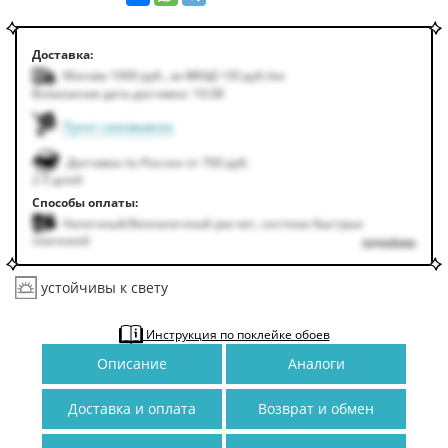
Доставка:
Москва 1000
руб.
,
за МКАД +50
руб.
/км
Возможная дата доставки: 10.08
Пункт самовывоза
Доставка по России от 700 руб.
2-5 дней
Способы оплаты:
Наличный/безналичный расчет, система быстрых
платежей
подробнее
устойчивы к свету
Инструкция по поклейке обоев
Описание
Аналоги
Доставка и оплата
Возврат и обмен