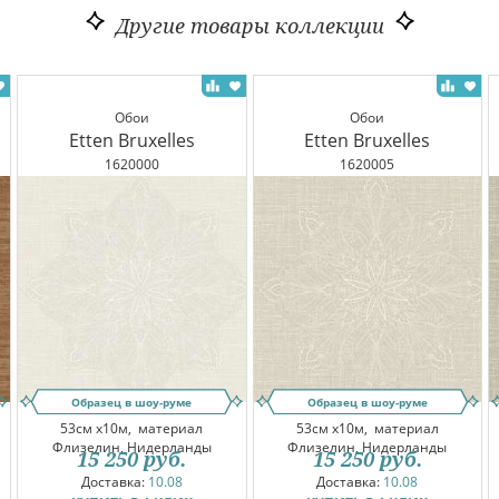
Другие товары коллекции
Обои
Обои
Etten Bruxelles
Etten Bruxelles
1620000
1620005
Образец в шоу-руме
Образец в шоу-руме
53см x10м,
материал
53см x10м,
материал
Флизелин, Нидерланды
Флизелин, Нидерланды
15 250
руб.
15 250
руб.
Доставка:
10.08
Доставка:
10.08