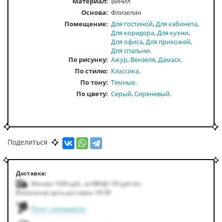
Материал:
Винил
Основа:
Флизелин
Помещение
Для гостиной
Для кабинета
Для коридора
Для кухни
Для офиса
Для прихожей
Для спальни
По рисунку
Ажур
Вензеля
Дамаск
По стилю
Классика
По тону
Темные
По цвету
Серый
Сиреневый
Поделиться
Доставка:
Москва 1000
руб.
,
за МКАД +50
руб.
/км
Возможная дата доставки: 09.08
Пункт самовывоза