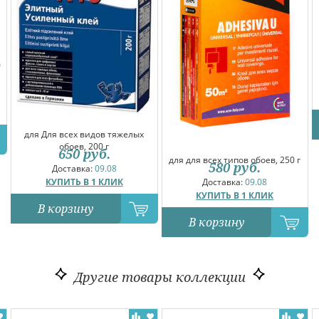
0
для Для всех видов тяжелых
обоев, 200 г
650
руб.
для для всех типов обоев, 250 г
580
руб.
Доставка:
09.08
КУПИТЬ В 1 КЛИК
Доставка:
09.08
КУПИТЬ В 1 КЛИК
В корзину
В корзину
Другие товары коллекции