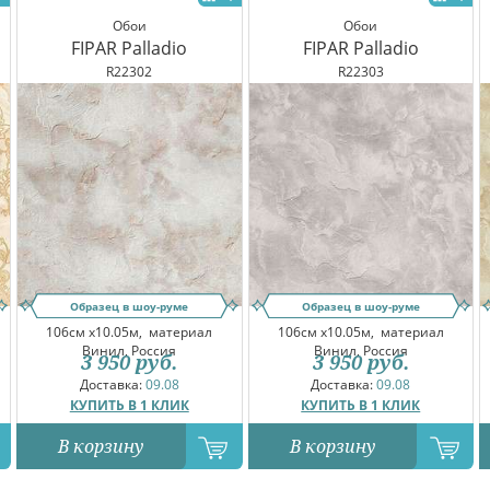
Обои
Обои
FIPAR Palladio
FIPAR Palladio
R22302
R22303
Образец в шоу-руме
Образец в шоу-руме
106см x10.05м,
материал
106см x10.05м,
материал
Винил, Россия
Винил, Россия
3 950
руб.
3 950
руб.
Доставка:
09.08
Доставка:
09.08
КУПИТЬ В 1 КЛИК
КУПИТЬ В 1 КЛИК
В корзину
В корзину