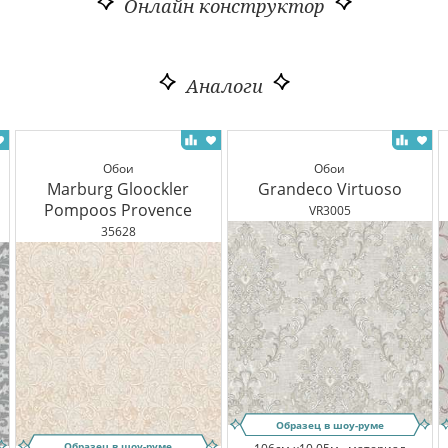
Онлайн конструктор
Аналоги
Обои
Обои
Marburg Gloockler
Grandeco Virtuoso
Pompoos Provence
VR3005
35628
Образец в шоу-руме
Образец в шоу-руме