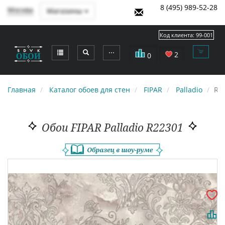
8 (495) 989-52-28
Москва
Магазины
Код клиента:
99-001
⋯
2
0
Главная
Каталог обоев для стен
FIPAR
Palladio
R2
Обои FIPAR Palladio R22301