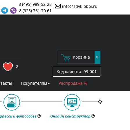
8 (495) 989-52-28
info@sdvk-oboi.ru
8 (925) 761 70 61
Корзина
0
2
Код клиента:
99-001
нтакты
Покупателям
Распродажа %
фресок и фотообоев
Онлайн конструктор