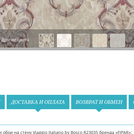
Другие цвета
Назад
Вперед
И
ДОСТАВКА И ОПЛАТА
ВОЗВРАТ И ОБМЕН
бои на стену Viaggio Italiano by Bosco R23035 бренда «FIPAR»: