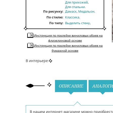
Для прихожей
Для спальни
По рисунку
Дамаск
Медальон
По стилю
Классика
По типу
Выделить стену
Моющиеся
Рельефные
Инструкция по поклейке виниловых обоев на
Широкие
флизелиновой основе
По тону
Светлые
Инструкция по поклейке виниловых обоев на
По цвету
Бежевый
бумажной основе
В интерьере
Назад
Вперед
ОПИСАНИЕ
АНАЛОГ
В нашем интернет-магазине можно приобрести о