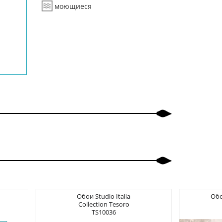
моющиеся
Обои
Studio Italia
Об
Collection Tesoro
TS10036