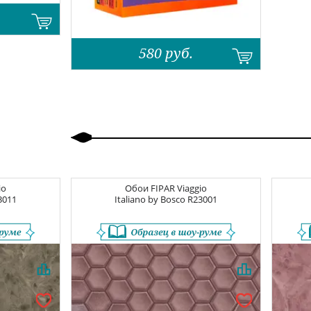
580
руб.
Назад
Вперед
io
Обои
FIPAR Viaggio
3011
Italiano by Bosco
R23001