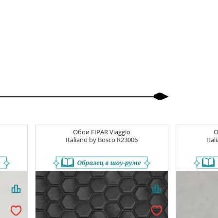
Обои
FIPAR Viaggio
Italiano by Bosco
R23006
Ita