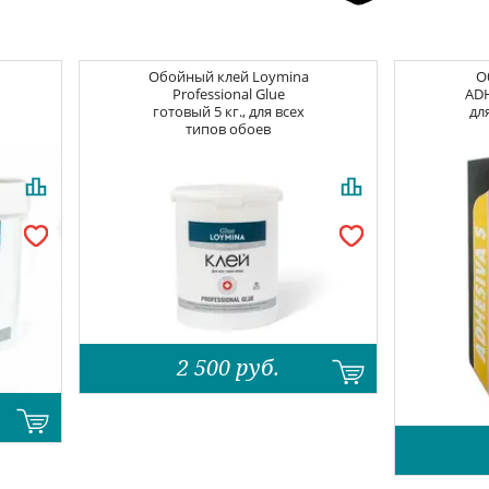
Обойный клей
Loymina
О
Professional Glue
ADH
готовый 5 кг., для всех
дл
типов обоев
2 500
руб.