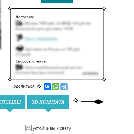
Доставка:
Москва 1000
руб.
,
за МКАД +50
руб.
/км
Возможная дата доставки: 10.08
Пункт самовывоза
Доставка по России от 700 руб.
2-5 дней
Способы оплаты:
Наличный/безналичный расчет,
система быстрых платежей
подробнее
Поделиться
ОТЗЫВЫ
3D КОМНАТА
устойчивы к свету