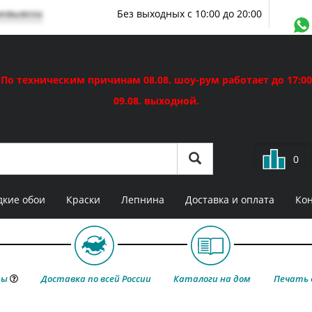
мовывоза
Без выходных с 10:00 до 20:00
По техническим причинам 08.08. шоу-рум работает до 17:00
09.08. выходной.
0
кие обои
Краски
Лепнина
Доставка и оплата
Ко
ты
Доставка по всей России
Каталоги на дом
Печать 