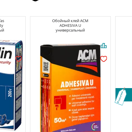
fas
Обойный клей
ACM
ty
ADHESIVA U
ый
универсальный
В наличии