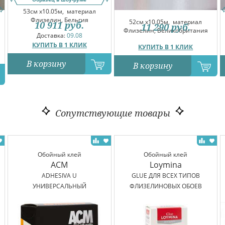
53см x10.05м,
материал
Флизелин, Бельгия
52см x10.05м,
материал
10 911
руб.
11 290
руб.
Флизелин, Великобритания
Доставка:
09.08
КУПИТЬ В 1 КЛИК
КУПИТЬ В 1 КЛИК
В корзину
В корзину
Сопутствующие товары
Обойный клей
Обойный клей
ACM
Loymina
ADHESIVA U
GLUE ДЛЯ ВСЕХ ТИПОВ
УНИВЕРСАЛЬНЫЙ
ФЛИЗЕЛИНОВЫХ ОБОЕВ