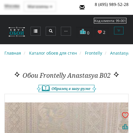
8 (495) 989-52-28
Москва
Магазины
Код клиента:
99-001
⋯
2
0
Главная
Каталог обоев для стен
Frontelly
Anastasya
Обои Frontelly Anastasya B02