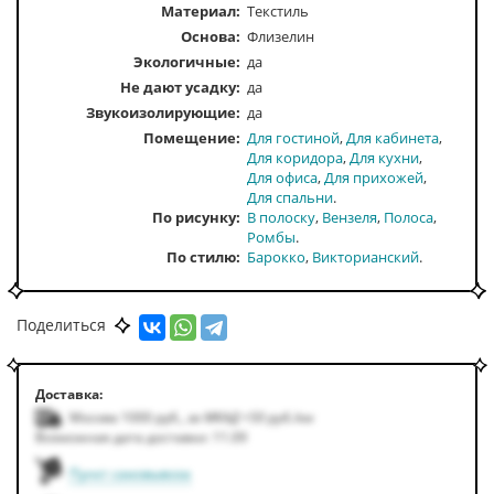
Материал:
Текстиль
Основа:
Флизелин
Экологичные:
да
Не дают усадку:
да
Звукоизолирующие:
да
Помещение
Для гостиной
Для кабинета
Для коридора
Для кухни
Для офиса
Для прихожей
Для спальни
По рисунку
В полоску
Вензеля
Полоса
Ромбы
По стилю
Барокко
Викторианский
По типу
Бесшовные
По тону
Светлые
Поделиться
По цвету
Коричневый
Серый
Доставка:
Москва 1000
руб.
,
за МКАД +50
руб.
/км
Возможная дата доставки: 11.09
Пункт самовывоза